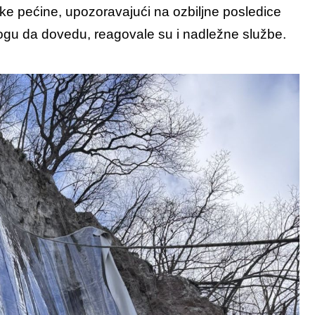
ke pećine, upozoravajući na ozbiljne posledice
mogu da dovedu, reagovale su i nadležne službe.