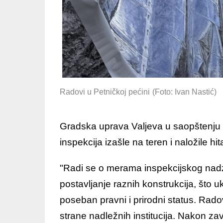
Radovi u Petničkoj pećini
(Foto: Ivan Nastić)
Gradska uprava Valjeva u saopštenju za
inspekcija izašle na teren i naložile hi
"Radi se o merama inspekcijskog nadzo
postavljanje raznih konstrukcija, što u
poseban pravni i prirodni status. Rado
strane nadležnih institucija. Nakon za