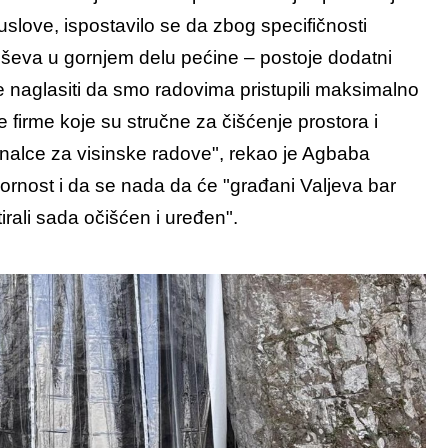
uslove, ispostavilo se da zbog specifičnosti
miševa u gornjem delu pećine – postoje dodatni
je naglasiti da smo radovima pristupili maksimalno
 firme koje su stručne za čišćenje prostora i
nalce za visinske radove", rekao je Agbaba
rnost i da se nada da će "građani Valjeva bar
etirali sada očišćen i uređen".