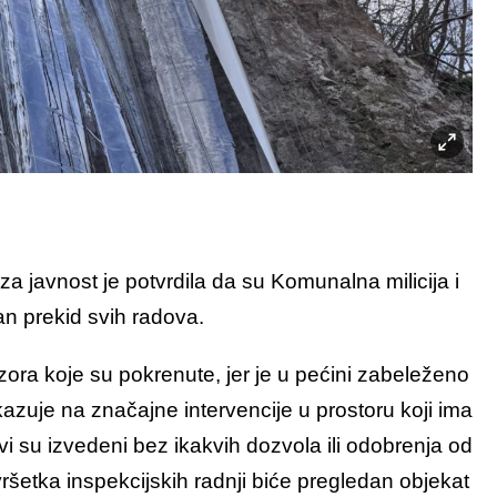
 javnost je potvrdila da su Komunalna milicija i
tan prekid svih radova.
ra koje su pokrenute, jer je u pećini zabeleženo
kazuje na značajne intervencije u prostoru koji ima
vi su izvedeni bez ikakvih dozvola ili odobrenja od
vršetka inspekcijskih radnji biće pregledan objekat