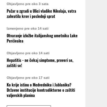
Objavljeno pre oko 3 sata
Požar u zgradi u Ulici vladike Nikolaja, vatra
zahvatila krov i poslednji sprat
Izmenjeno pre oko 14 sati
Otvaranje izložbe italijanskog umetnika Luke
Perćivalea
Objavljeno pre oko 14 sati
Hepatitis - ne čekaj simptome, proveri se,
zaštiti se!
Objavljeno pre oko 17 sati
Ko krije istinu o Medvedniku i Jablaniku?
Državne institucije kontradiktorne o zaštiti
valjevskih planina