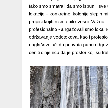
Iako smo smatrali da smo ispunili sve 
lokacije – konkretno, kolonije slepih 
propisi kojih nismo bili svesni. Važno 
profesionalno - angažovali smo lokalne
održavanje vodotokova, kao i profesio
naglašavajući da prihvata punu odgovo
ceniti činjenicu da je prostor koji su tr