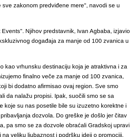
ute sve zakonom predviđene mere", navodi se u
t Events". Njihov predstavnik, Ivan Agbaba, izjavio
a ekskluzivnog događaja za manje od 100 zvanica u
 kao vrhunsku destinaciju koja je atraktivna i za
anizujemo finalno veče za manje od 100 zvanica,
oji bi dodatno afirmisao ovaj region. Sve smo
li da nalažu propisi. Ipak, suočili smo se sa
 koje su nas posetile bile su izuzetno korektne i
ribavljanja dozvola. Do greške je došlo jer čitav
a, pa smo se za dozvole obraćali Gradskoj upravi
i na veliku ljubaznost i podršku ideji o promociji.