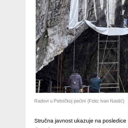
Radovi u Petničkoj pećini
(Foto: Ivan Nastić)
Stručna javnost ukazuje na posledice 