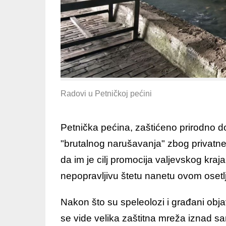
Radovi u Petničkoj pećini
Petnička pećina, zaštićeno prirodno d
"brutalnog narušavanja" zbog privatne 
da im je cilj promocija valjevskog kraj
nepopravljivu štetu nanetu ovom oset
Nakon što su speleolozi i građani obja
se vide velika zaštitna mreža iznad s