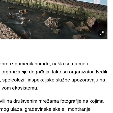
obro i spomenik prirode, našla se na meti
organizacije događaja. Iako su organizatori tvrdili
a, speleolozi i inspekcijske službe upozoravaju na
ljivom ekosistemu.
vili na društvenim mrežama fotografije na kojima
amog ulaza, građevinske skele i montiranje