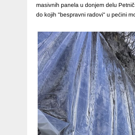
masivnih panela u donjem delu Petnič
do kojih "bespravni radovi" u pećini 