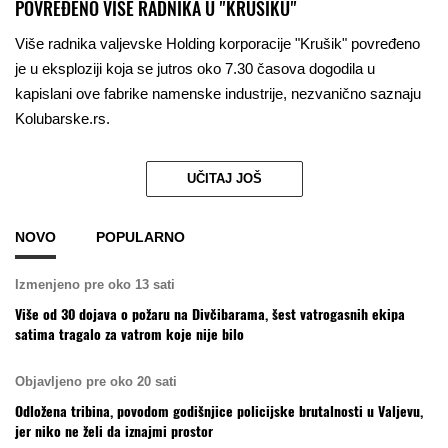
POVREĐENO VIŠE RADNIKA U "KRUŠIKU"
Više radnika valjevske Holding korporacije "Krušik" povređeno
je u eksploziji koja se jutros oko 7.30 časova dogodila u
kapislani ove fabrike namenske industrije, nezvanično saznaju
Kolubarske.rs.
UČITAJ JOŠ
NOVO
POPULARNO
Izmenjeno pre oko 13 sati
Više od 30 dojava o požaru na Divčibarama, šest vatrogasnih ekipa
satima tragalo za vatrom koje nije bilo
Objavljeno pre oko 20 sati
Odložena tribina, povodom godišnjice policijske brutalnosti u Valjevu,
jer niko ne želi da iznajmi prostor