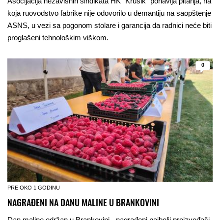
Asocijacija nezavisnih sindikata HK "Krušik" ponavlja pitanja, na
koja ruovodstvo fabrike nije odovorilo u demantiju na saopštenje
ASNS, u vezi sa pogonom stolare i garancija da radnici neće biti
proglašeni tehnološkim viškom.
0
PRE OKO 1 GODINU
NAGRAĐENI NA DANU MALINE U BRANKOVINI
Dan maline održan u Brankovini - nagrađeni najbolji proizvođači