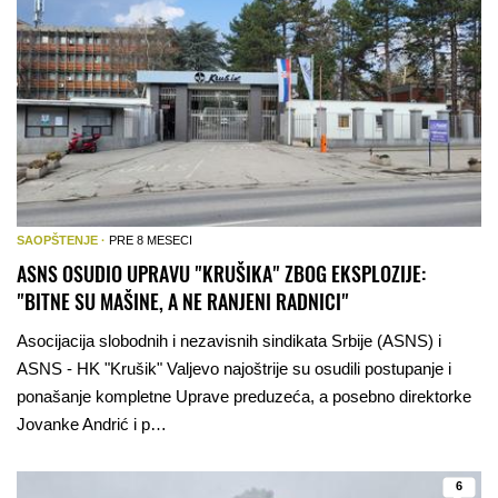
SAOPŠTENJE ·
PRE 8 MESECI
ASNS OSUDIO UPRAVU "KRUŠIKA" ZBOG EKSPLOZIJE:
"BITNE SU MAŠINE, A NE RANJENI RADNICI"
Asocijacija slobodnih i nezavisnih sindikata Srbije (ASNS) i
ASNS - HK "Krušik" Valjevo najoštrije su osudili postupanje i
ponašanje kompletne Uprave preduzeća, a posebno direktorke
Jovanke Andrić i p…
6