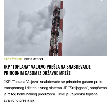
SAOPŠTENJE ·
PRE 8 MESECI
JKP "TOPLANA" VALJEVO PREŠLA NA SNABDEVANJE
PRIRODNIM GASOM IZ DRŽAVNE MREŽE
JKP "Toplana Valjevo" snabdevaće se prirodnim gasom preko
transportnog i distributivnog sistema JP "Srbijagasa", saopšteno
je iz tog komunalnog preduzeća. Time je valjevska toplana
zvanično prešla sa …