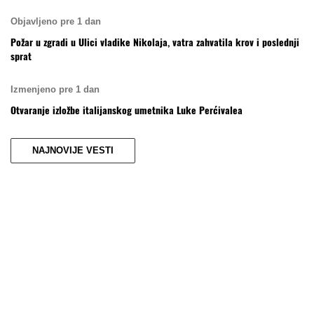
Objavljeno pre 1 dan
Požar u zgradi u Ulici vladike Nikolaja, vatra zahvatila krov i poslednji
sprat
Izmenjeno pre 1 dan
Otvaranje izložbe italijanskog umetnika Luke Perćivalea
NAJNOVIJE VESTI