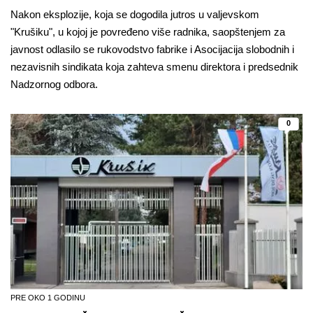
Nakon eksplozije, koja se dogodila jutros u valjevskom
"Krušiku", u kojoj je povređeno više radnika, saopštenjem za
javnost odlasilo se rukovodstvo fabrike i Asocijacija slobodnih i
nezavisnih sindikata koja zahteva smenu direktora i predsednik
Nadzornog odbora.
0
PRE OKO 1 GODINU