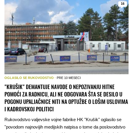
16
OGLASILO SE RUKOVODSTVO ·
PRE 10 MESECI
"KRUŠIK" DEMANTUJE NAVODE O NEPOZIVANJU HITNE
POMOĆI ZA RADNICU, ALI NE ODGOVARA ŠTA SE DESILO U
POGONU UPALJAČNICE NITI NA OPTUŽBE O LOŠIM USLOVIMA
I KADROVSKOJ POLITICI
Rukovodstvo valjevske vojne fabrike HK "Krušik" oglasilo se
"povodom najnovijih medijskih natpisa o tome da poslovodstvo