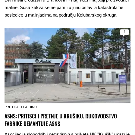
maline. Suša kakva se ne pamti u junu ostavila katastrofalne
posledice u malinjacima na području Kolubarskog okruga.
4
PRE OKO 1 GODINU
ASNS: PRITISCI I PRETNJE U KRUŠIKU. RUKOVODSTVO
FABRIKE DEMANTUJE ASNS
Asocijacija slobodnih i nezavisnih sindikata HK "Krušik" ukazuje