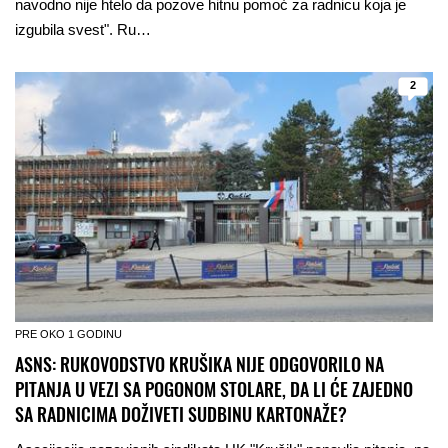
navodno nije htelo da pozove hitnu pomoć za radnicu koja je
izgubila svest". Ru…
2
PRE OKO 1 GODINU
ASNS: RUKOVODSTVO KRUŠIKA NIJE ODGOVORILO NA
PITANJA U VEZI SA POGONOM STOLARE, DA LI ĆE ZAJEDNO
SA RADNICIMA DOŽIVETI SUDBINU KARTONAŽE?