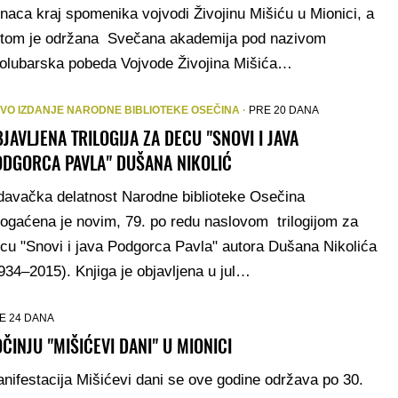
naca kraj spomenika vojvodi Živojinu Mišiću u Mionici, a
tom je održana Svečana akademija pod nazivom
olubarska pobeda Vojvode Živojina Mišića…
VO IZDANJE NARODNE BIBLIOTEKE OSEČINA ·
PRE 20 DANA
JAVLJENA TRILOGIJA ZA DECU "SNOVI I JAVA
ODGORCA PAVLA" DUŠANA NIKOLIĆ
davačka delatnost Narodne biblioteke Osečina
ogaćena je novim, 79. po redu naslovom trilogijom za
cu "Snovi i java Podgorca Pavla" autora Dušana Nikolića
934–2015). Knjiga je objavljena u jul…
E 24 DANA
ČINJU "MIŠIĆEVI DANI" U MIONICI
nifestacija Mišićevi dani se ove godine održava po 30.