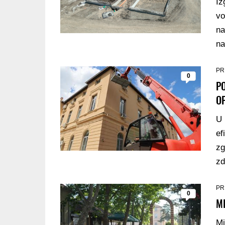
Iz
vo
na
na
PR
0
PO
O
U 
ef
zg
zd
PR
0
M
Mi