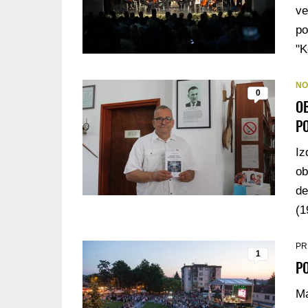
ve
po
"K
NO
0
OB
P
Iz
ob
de
(1
PR
1
PO
Ma