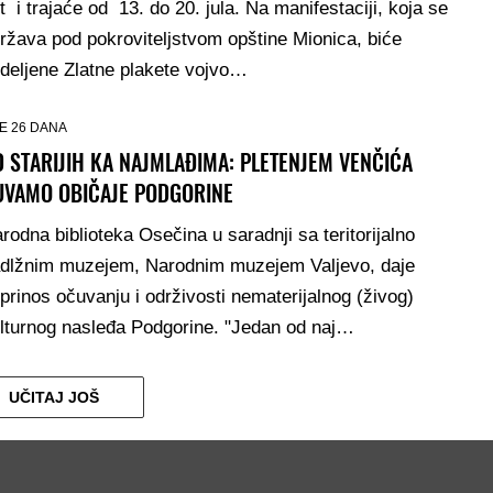
t i trajaće od 13. do 20. jula. Na manifestaciji, koja se
ržava pod pokroviteljstvom opštine Mionica, biće
deljene Zlatne plakete vojvo…
E 26 DANA
 STARIJIH KA NAJMLAĐIMA: PLETENJEM VENČIĆA
UVAMO OBIČAJE PODGORINE
rodna biblioteka Osečina u saradnji sa teritorijalno
dlžnim muzejem, Narodnim muzejem Valjevo, daje
prinos očuvanju i održivosti nematerijalnog (živog)
lturnog nasleđa Podgorine. "Jedan od naj…
UČITAJ JOŠ