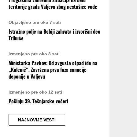
Proglašena vanredna situacija na delu
teritorije grada Valjeva zbog nestašice vode
Objavljeno pre oko 7 sati
Istražno polje na Bobiji zahvata i izvorišni deo
Tribuće
Izmenjeno pre oko 8 sati
Ministarka Pavkov: Od avgusta otpad ide na
„Kalenić“. Završena prva faza sanacije
deponije u Valjevu
Izmenjeno pre oko 12 sati
Počinju 39. Tešnjarske večeri
NAJNOVIJE VESTI