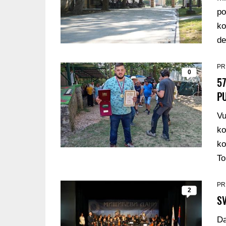
po
ko
de
PR
0
57
P
Vu
ko
ko
To
PR
2
S
Da