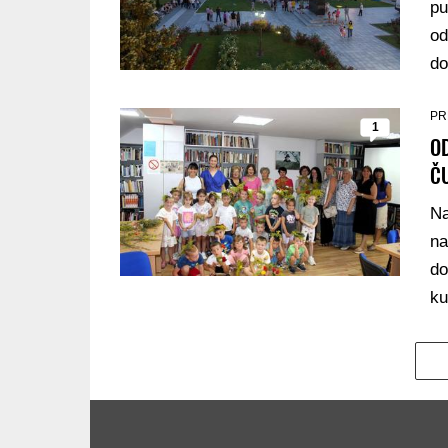
pu
od
do
PR
1
OD
Č
Na
na
do
ku