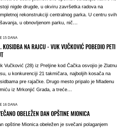
stoji nigde drugde, u okviru završetka radova na
mpletnoj rekonstrukciji centralnog parka. U centru svih
šavanja, u obnovljenom parku, nič…
E 15 DANA
. KOSIDBA NA RAJCU - VUK VUČKOVIĆ POBEDIO PETI
UT
k Vučković (28) iz Preljine kod Čačka osvojio je Zlatnu
su, u konkurenciji 21 takmičara, najboljih kosača na
sidbama pre rajačke. Drugo mesto pripalo je Mladenu
miću iz Mrkonjić Grada, a treće…
E 16 DANA
VEČANO OBELEŽEN DAN OPŠTINE MIONICA
n opštine Mionica obeležen je svečani polaganjem