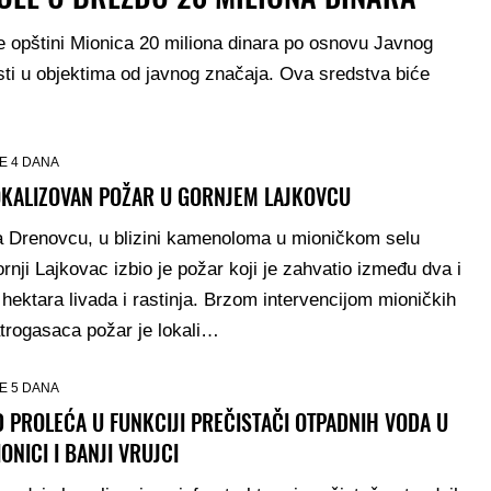
je opštini Mionica 20 miliona dinara po osnovu Javnog
ti u objektima od javnog značaja. Ova sredstva biće
E 4 DANA
OKALIZOVAN POŽAR U GORNJEM LAJKOVCU
 Drenovcu, u blizini kamenoloma u mioničkom selu
rnji Lajkovac izbio je požar koji je zahvatio između dva i
i hektara livada i rastinja. Brzom intervencijom mioničkih
trogasaca požar je lokali…
E 5 DANA
 PROLEĆA U FUNKCIJI PREČISTAČI OTPADNIH VODA U
ONICI I BANJI VRUJCI