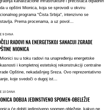
gradnja kanalizacione infrastrukture i prečistača otpadnih
da u opštini Mionica, koja se sprovodi u okviru
cionalnog programa "Čista Srbija", intenzivno se
stavlja. Prema procenama, a uz povol…
E 9 DANA
ČELI RADOVI NA ENERGETSKOJ SANACIJI ZGRADE
PŠTINE MIONICA
Mionici su u toku radovi na unapređenju energetske
ikasnosti i kompletnoj estetskoj rekonstrukciji centralne
rade Opštine, nekadašnjeg Sreza. Ovo reprezentativno
anje, koje svedoči o dugoj ist…
E 10 DANA
IONICA DOBIJA JEDINSTVENO SPOMEN-OBELEŽJE
onica će dobiti jedinstveno spomen obležeje, kakvo ne