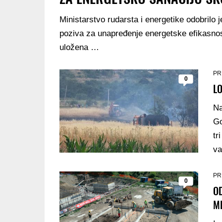
Ministarstvo rudarsta i energetike odobrilo 
poziva za unapređenje energetske efikasnos
uložena …
PR
0
L
Na
Go
tr
va
PR
0
OD
MI