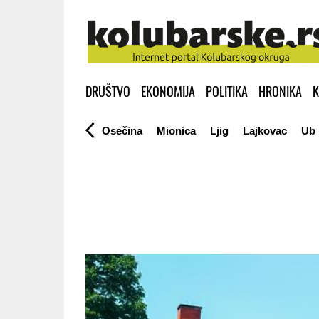
DRUŠTVO
EKONOMIJA
POLITIKA
HRONIKA
K
Osečina
Mionica
Ljig
Lajkovac
Ub