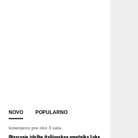
NOVO
POPULARNO
Izmenjeno pre oko 3 sata
Otvaranje izložbe italijanskog umetnika Luke