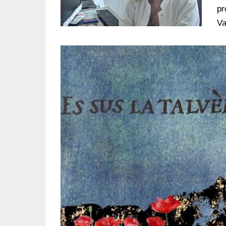
pr
Va