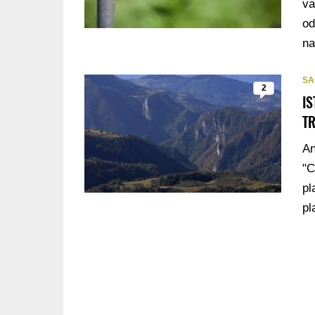
va
od
na
SA
2
IS
T
An
"C
pl
pl