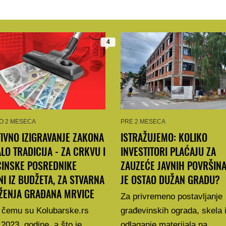
4
O 2 MESECA
PRE 2 MESECA
IVNO IZIGRAVANJE ZAKONA
ISTRAŽUJEMO: KOLIKO
LO TRADICIJA - ZA CRKVU I
INVESTITORI PLAĆAJU ZA
CINSKE POSREDNIKE
ZAUZEĆE JAVNIH POVRŠINA
NI IZ BUDŽETA, ZA STVARNA
JE OSTAO DUŽAN GRADU?
ŽENJA GRAĐANA MRVICE
Za privremeno postavljanje
 čemu su Kolubarske.rs
građevinskih ograda, skela 
 2023. godine, a što je
odlaganje materijala na