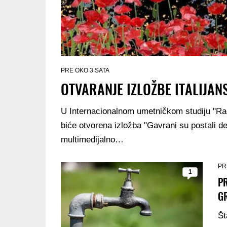
PRE OKO 3 SATA
OTVARANJE IZLOŽBE ITALIJA
U Internacionalnom umetničkom studiju "Ra
biće otvorena izložba "Gavrani su postali d
multimedijalno…
PR
1
PR
G
Št