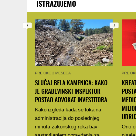
ISTRAŽUJEMO
7
3
PRE OKO 2 MESECA
PRE OK
SLUČAJ BELA KAMENICA: KAKO
KREAT
JE GRAĐEVINSKI INSPEKTOR
POSTA
POSTAO ADVOKAT INVESTITORA
MEDI
MILIO
Kako izgleda kada se lokalna
UDRU
administracija do poslednjeg
minuta zakonskog roka bavi
Ono o
sastavljanjem opravdanja za
pisale