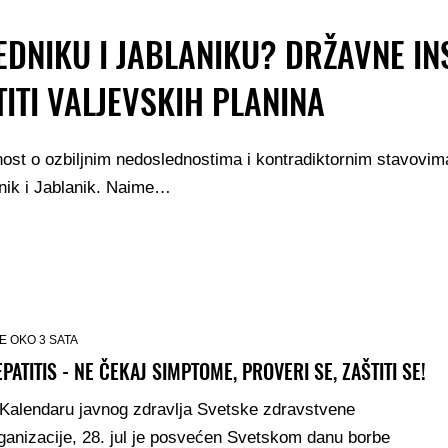
EDNIKU I JABLANIKU? DRŽAVNE IN
ITI VALJEVSKIH PLANINA
vnost o ozbiljnim nedoslednostima i kontradiktornim stavovima
nik i Jablanik. Naime…
E OKO 3 SATA
PATITIS - NE ČEKAJ SIMPTOME, PROVERI SE, ZAŠTITI SE!
Kalendaru javnog zdravlja Svetske zdravstvene
ganizacije, 28. jul je posvećen Svetskom danu borbe