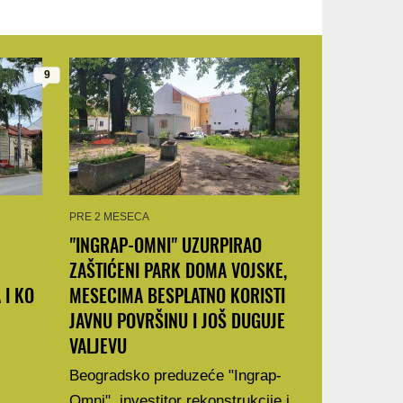
9
PRE 2 MESECA
"INGRAP-OMNI" UZURPIRAO
ZAŠTIĆENI PARK DOMA VOJSKE,
 I KO
MESECIMA BESPLATNO KORISTI
JAVNU POVRŠINU I JOŠ DUGUJE
VALJEVU
i
Beogradsko preduzeće "Ingrap-
Omni", investitor rekonstrukcije i