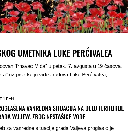
NSKOG UMETNIKA LUKE PERĆIVALEA
dovan Trnavac Mića" u petak, 7. avgusta u 19 časova,
eca" uz projekciju video radova Luke Perćivalea,
E 1 DAN
OGLAŠENA VANREDNA SITUACIJA NA DELU TERITORIJE
RADA VALJEVA ZBOG NESTAŠICE VODE
ab za vanredne situacije grada Valjeva proglasio je