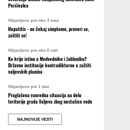
Perćivalea
Objavljeno pre oko 3 sata
Hepatitis - ne čekaj simptome, proveri se,
zaštiti se!
Objavljeno pre oko 6 sati
Ko krije istinu o Medvedniku i Jablaniku?
Državne institucije kontradiktorne o zaštiti
valjevskih planina
Objavljeno pre 1 dan
Proglašena vanredna situacija na delu
teritorije grada Valjeva zbog nestašice vode
NAJNOVIJE VESTI