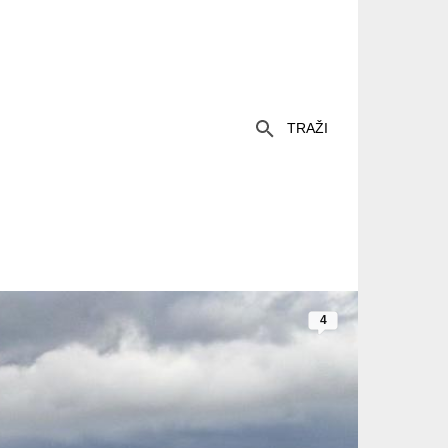
TRAŽI
4