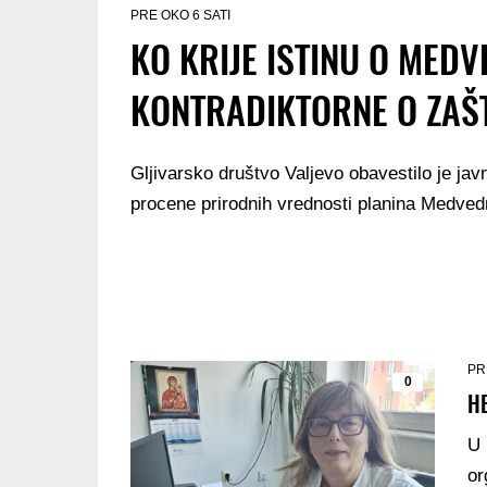
PRE OKO 6 SATI
KO KRIJE ISTINU O MEDV
KONTRADIKTORNE O ZAŠT
Gljivarsko društvo Valjevo obavestilo je ja
procene prirodnih vrednosti planina Medved
PR
0
HE
U 
or