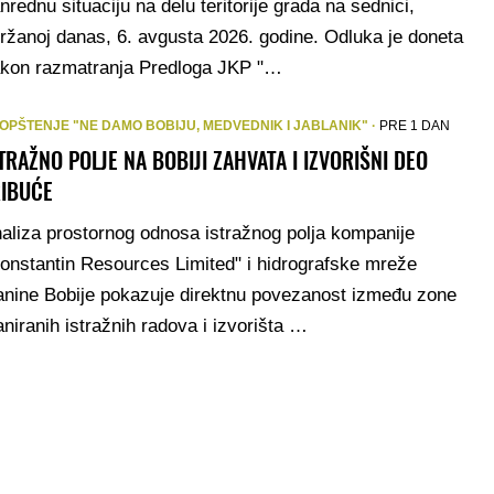
nrednu situaciju na delu teritorije grada na sednici,
ržanoj danas, 6. avgusta 2026. godine. Odluka je doneta
kon razmatranja Predloga JKP "…
OPŠTENJE "NE DAMO BOBIJU, MEDVEDNIK I JABLANIK" ·
PRE 1 DAN
TRAŽNO POLJE NA BOBIJI ZAHVATA I IZVORIŠNI DEO
RIBUĆE
aliza prostornog odnosa istražnog polja kompanije
onstantin Resources Limited" i hidrografske mreže
anine Bobije pokazuje direktnu povezanost između zone
aniranih istražnih radova i izvorišta …