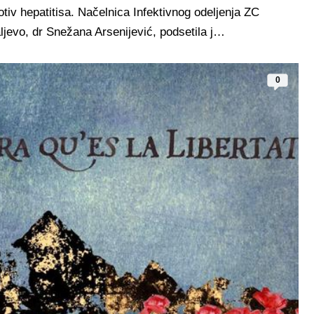
otiv hepatitisa. Načelnica Infektivnog odeljenja ZC
ljevo, dr Snežana Arsenijević, podsetila j…
0