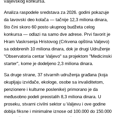
valjevskog konkursa.
Analiza raspodele sredstava za 2026. godini pokazuje
da lavovski deo kolača — tačnije 12,3 miliona dinara,
što čini skoro 60 posto ukupnog budžeta celog
konkursa — odlazi na samo dve adrese. Prvi favorit je
Hram Vaskrsenja Hristovog (Crkvena opština Valjevo)
sa odobrenih 10 miliona dinara, dok je drugi Udruženje
"Observatoria centar Valjevo" sa projektom "Medicinski
starter", kome je dodeljeno 2,3 miliona dinara.
Sa druge strane, 37 stvarnih udruženja građana (koja
okupljaju izviđače, ekologe, osobe sa invaliditetom,
penzionere i kulturne poslenike) primorano je da
međusobno podeli preostalih 8,3 miliona dinara. U
proseku, stvarni civilni sektor u Valjevu i ove godine
dobija fiksne i minimalne iznose od 100.000 do 150.000