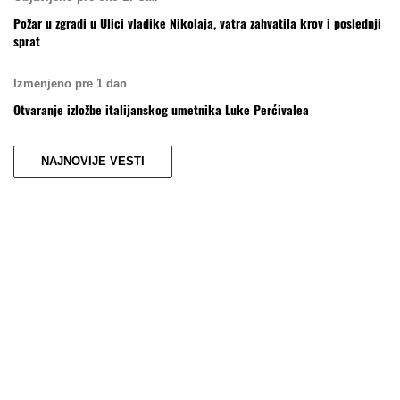
Požar u zgradi u Ulici vladike Nikolaja, vatra zahvatila krov i poslednji
sprat
Izmenjeno pre 1 dan
Otvaranje izložbe italijanskog umetnika Luke Perćivalea
NAJNOVIJE VESTI