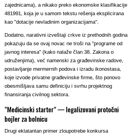
zajednicama), a nikako preko ekonomske klasifikacije
481991, koja je u samom tekstu rešenja eksplicirana
kao "dotacije nevladinim organizacijama".
Dodatno, narativni izveštaji crkve iz prethodnih godina
pokazuju da se ovaj novac ne troši na "programe od
javnog interesa" (kako nalaže član 38. Zakona o
udruženjima), već namenski za građevinske radove,
postavljanje mermernih podova i izradu ikonostasa,
koje izvode privatne građevinske firme, što ponovo
obesmišljava samu definiciju i svrhu projektnog
finansiranja civilnog sektora.
"Medicinski starter" — legalizovani protočni
bojler za bolnicu
Drugi eklatantan primer zloupotrebe konkursa