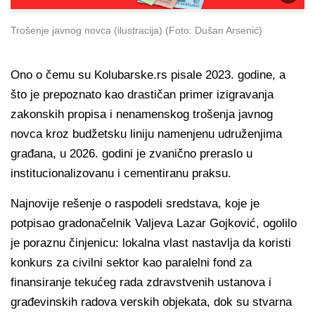
Trošenje javnog novca (ilustracija) (Foto: Dušan Arsenić)
Ono o čemu su Kolubarske.rs pisale 2023. godine, a
što je prepoznato kao drastičan primer izigravanja
zakonskih propisa i nenamenskog trošenja javnog
novca kroz budžetsku liniju namenjenu udruženjima
građana, u 2026. godini je zvanično preraslo u
institucionalizovanu i cementiranu praksu.
Najnovije rešenje o raspodeli sredstava, koje je
potpisao gradonačelnik Valjeva Lazar Gojković, ogolilo
je poraznu činjenicu: lokalna vlast nastavlja da koristi
konkurs za civilni sektor kao paralelni fond za
finansiranje tekućeg rada zdravstvenih ustanova i
građevinskih radova verskih objekata, dok su stvarna