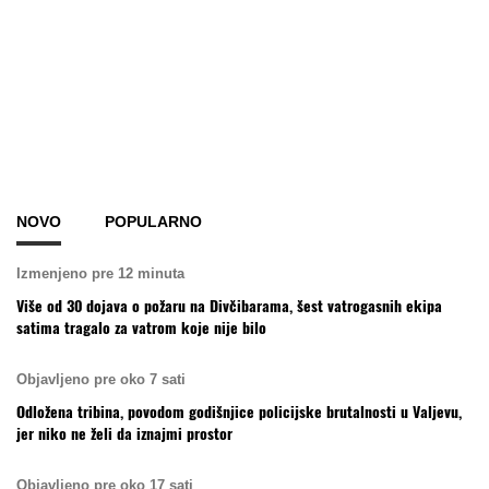
NOVO
POPULARNO
Izmenjeno pre 12 minuta
Više od 30 dojava o požaru na Divčibarama, šest vatrogasnih ekipa
satima tragalo za vatrom koje nije bilo
Objavljeno pre oko 7 sati
Odložena tribina, povodom godišnjice policijske brutalnosti u Valjevu,
jer niko ne želi da iznajmi prostor
Objavljeno pre oko 17 sati