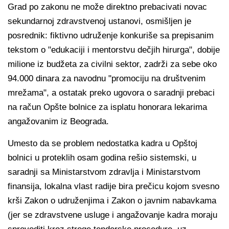
Grad po zakonu ne može direktno prebacivati novac
sekundarnoj zdravstvenoj ustanovi, osmišljen je
posrednik: fiktivno udruženje konkuriše sa prepisanim
tekstom o "edukaciji i mentorstvu dečjih hirurga", dobije
milione iz budžeta za civilni sektor, zadrži za sebe oko
94.000 dinara za navodnu "promociju na društvenim
mrežama", a ostatak preko ugovora o saradnji prebaci
na račun Opšte bolnice za isplatu honorara lekarima
angažovanim iz Beograda.
Umesto da se problem nedostatka kadra u Opštoj
bolnici u proteklih osam godina rešio sistemski, u
saradnji sa Ministarstvom zdravlja i Ministarstvom
finansija, lokalna vlast radije bira prečicu kojom svesno
krši Zakon o udruženjima i Zakon o javnim nabavkama
(jer se zdravstvene usluge i angažovanje kadra moraju