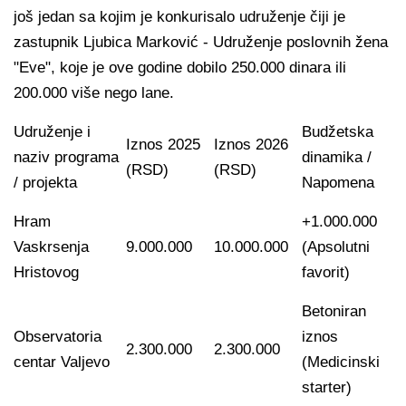
još jedan sa kojim je konkurisalo udruženje čiji je
zastupnik Ljubica Marković - Udruženje poslovnih žena
"Eve", koje je ove godine dobilo 250.000 dinara ili
200.000 više nego lane.
Udruženje i
Budžetska
Iznos 2025
Iznos 2026
naziv programa
dinamika /
(RSD)
(RSD)
/ projekta
Napomena
Hram
+1.000.000
Vaskrsenja
9.000.000
10.000.000
(Apsolutni
Hristovog
favorit)
Betoniran
Observatoria
iznos
2.300.000
2.300.000
centar Valjevo
(Medicinski
starter)