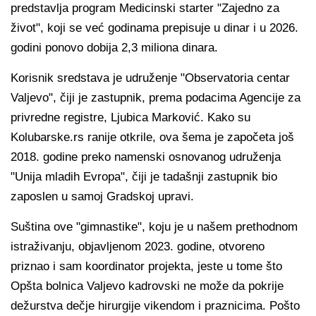
predstavlja program Medicinski starter "Zajedno za
život", koji se već godinama prepisuje u dinar i u 2026.
godini ponovo dobija 2,3 miliona dinara.
Korisnik sredstava je udruženje "Observatoria centar
Valjevo", čiji je zastupnik, prema podacima Agencije za
privredne registre, Ljubica Marković. Kako su
Kolubarske.rs ranije otkrile, ova šema je započeta još
2018. godine preko namenski osnovanog udruženja
"Unija mladih Evropa", čiji je tadašnji zastupnik bio
zaposlen u samoj Gradskoj upravi.
Suština ove "gimnastike", koju je u našem prethodnom
istraživanju, objavljenom 2023. godine, otvoreno
priznao i sam koordinator projekta, jeste u tome što
Opšta bolnica Valjevo kadrovski ne može da pokrije
dežurstva dečje hirurgije vikendom i praznicima. Pošto