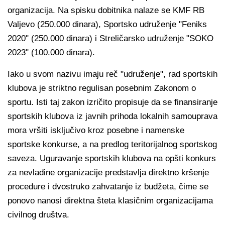
organizacija. Na spisku dobitnika nalaze se KMF RB
Valjevo (250.000 dinara), Sportsko udruženje "Feniks
2020" (250.000 dinara) i Streličarsko udruženje "SOKO
2023" (100.000 dinara).
Iako u svom nazivu imaju reč "udruženje", rad sportskih
klubova je striktno regulisan posebnim Zakonom o
sportu. Isti taj zakon izričito propisuje da se finansiranje
sportskih klubova iz javnih prihoda lokalnih samouprava
mora vršiti isključivo kroz posebne i namenske
sportske konkurse, a na predlog teritorijalnog sportskog
saveza. Uguravanje sportskih klubova na opšti konkurs
za nevladine organizacije predstavlja direktno kršenje
procedure i dvostruko zahvatanje iz budžeta, čime se
ponovo nanosi direktna šteta klasičnim organizacijama
civilnog društva.