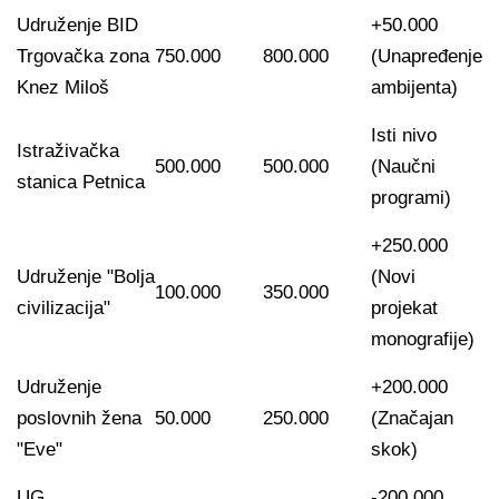
Udruženje BID
+50.000
Trgovačka zona
750.000
800.000
(Unapređenje
Knez Miloš
ambijenta)
Isti nivo
Istraživačka
500.000
500.000
(Naučni
stanica Petnica
programi)
+250.000
Udruženje "Bolja
(Novi
100.000
350.000
civilizacija"
projekat
monografije)
Udruženje
+200.000
poslovnih žena
50.000
250.000
(Značajan
"Eve"
skok)
UG
-200.000