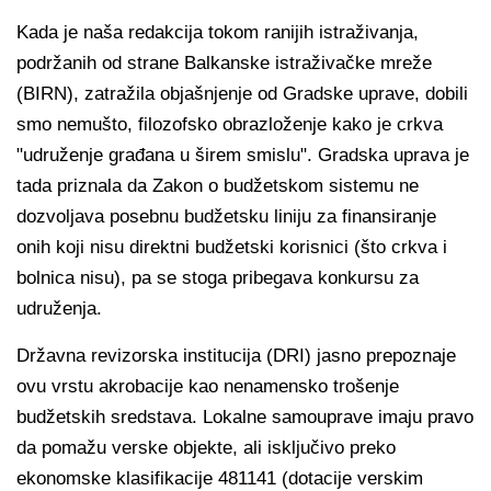
Kada je naša redakcija tokom ranijih istraživanja,
podržanih od strane Balkanske istraživačke mreže
(BIRN), zatražila objašnjenje od Gradske uprave, dobili
smo nemušto, filozofsko obrazloženje kako je crkva
"udruženje građana u širem smislu". Gradska uprava je
tada priznala da Zakon o budžetskom sistemu ne
dozvoljava posebnu budžetsku liniju za finansiranje
onih koji nisu direktni budžetski korisnici (što crkva i
bolnica nisu), pa se stoga pribegava konkursu za
udruženja.
Državna revizorska institucija (DRI) jasno prepoznaje
ovu vrstu akrobacije kao nenamensko trošenje
budžetskih sredstava. Lokalne samouprave imaju pravo
da pomažu verske objekte, ali isključivo preko
ekonomske klasifikacije 481141 (dotacije verskim