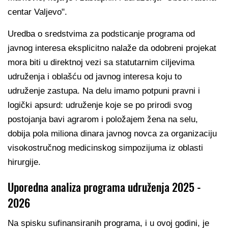
centar Valjevo".
Uredba o sredstvima za podsticanje programa od
javnog interesa eksplicitno nalaže da odobreni projekat
mora biti u direktnoj vezi sa statutarnim ciljevima
udruženja i oblašću od javnog interesa koju to
udruženje zastupa. Na delu imamo potpuni pravni i
logički apsurd: udruženje koje se po prirodi svog
postojanja bavi agrarom i položajem žena na selu,
dobija pola miliona dinara javnog novca za organizaciju
visokostručnog medicinskog simpozijuma iz oblasti
hirurgije.
Uporedna analiza programa udruženja 2025 -
2026
Na spisku sufinansiranih programa, i u ovoj godini, je