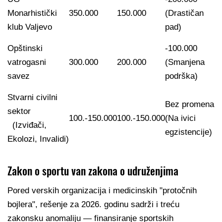
Monarhistički
350.000
150.000
(Drastičan
klub Valjevo
pad)
Opštinski
-100.000
vatrogasni
300.000
200.000
(Smanjena
savez
podrška)
Stvarni civilni
Bez promena
sektor
100.-150.000
100.-150.000
(Na ivici
(Izviđači,
egzistencije)
Ekolozi, Invalidi)
Zakon o sportu van zakona o udruženjima
Pored verskih organizacija i medicinskih "protočnih
bojlera", rešenje za 2026. godinu sadrži i treću
zakonsku anomaliju — finansiranje sportskih