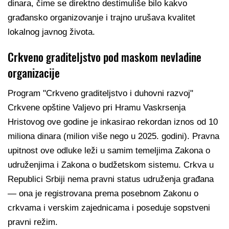
dinara, čime se direktno destimuliše bilo kakvo
građansko organizovanje i trajno urušava kvalitet
lokalnog javnog života.
Crkveno graditeljstvo pod maskom nevladine
organizacije
Program "Crkveno graditeljstvo i duhovni razvoj"
Crkvene opštine Valjevo pri Hramu Vaskrsenja
Hristovog ove godine je inkasirao rekordan iznos od 10
miliona dinara (milion više nego u 2025. godini). Pravna
upitnost ove odluke leži u samim temeljima Zakona o
udruženjima i Zakona o budžetskom sistemu. Crkva u
Republici Srbiji nema pravni status udruženja građana
— ona je registrovana prema posebnom Zakonu o
crkvama i verskim zajednicama i poseduje sopstveni
pravni režim.