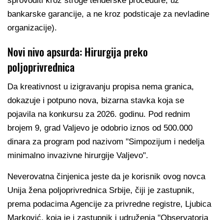
sprovoditi kroz stroge tenderske procedure, uz
bankarske garancije, a ne kroz podsticaje za nevladine
organizacije).
Novi nivo apsurda: Hirurgija preko
poljoprivrednica
Da kreativnost u izigravanju propisa nema granica,
dokazuje i potpuno nova, bizarna stavka koja se
pojavila na konkursu za 2026. godinu. Pod rednim
brojem 9, grad Valjevo je odobrio iznos od 500.000
dinara za program pod nazivom "Simpozijum i nedelja
minimalno invazivne hirurgije Valjevo".
Neverovatna činjenica jeste da je korisnik ovog novca
Unija žena poljoprivrednica Srbije, čiji je zastupnik,
prema podacima Agencije za privredne registre, Ljubica
Marković, koja je i zastupnik i udruženja "Observatoria