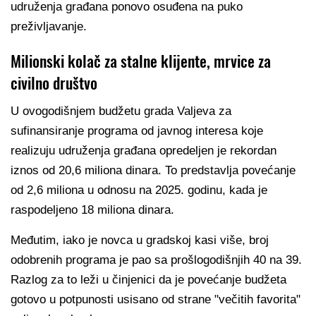
udruženja građana ponovo osuđena na puko
preživljavanje.
Milionski kolač za stalne klijente, mrvice za
civilno društvo
U ovogodišnjem budžetu grada Valjeva za
sufinansiranje programa od javnog interesa koje
realizuju udruženja građana opredeljen je rekordan
iznos od 20,6 miliona dinara. To predstavlja povećanje
od 2,6 miliona u odnosu na 2025. godinu, kada je
raspodeljeno 18 miliona dinara.
Međutim, iako je novca u gradskoj kasi više, broj
odobrenih programa je pao sa prošlogodišnjih 40 na 39.
Razlog za to leži u činjenici da je povećanje budžeta
gotovo u potpunosti usisano od strane "večitih favorita"