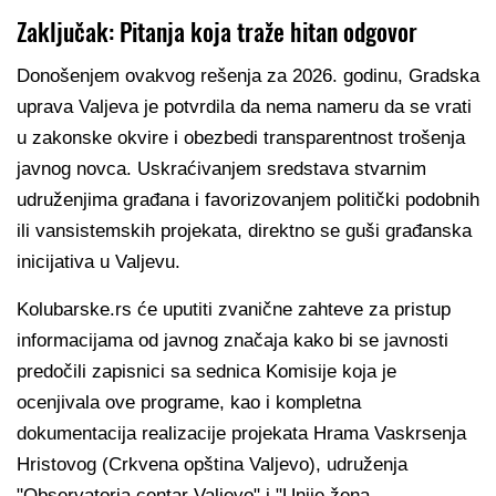
Zaključak: Pitanja koja traže hitan odgovor
Donošenjem ovakvog rešenja za 2026. godinu, Gradska
uprava Valjeva je potvrdila da nema nameru da se vrati
u zakonske okvire i obezbedi transparentnost trošenja
javnog novca. Uskraćivanjem sredstava stvarnim
udruženjima građana i favorizovanjem politički podobnih
ili vansistemskih projekata, direktno se guši građanska
inicijativa u Valjevu.
Kolubarske.rs će uputiti zvanične zahteve za pristup
informacijama od javnog značaja kako bi se javnosti
predočili zapisnici sa sednica Komisije koja je
ocenjivala ove programe, kao i kompletna
dokumentacija realizacije projekata Hrama Vaskrsenja
Hristovog (Crkvena opština Valjevo), udruženja
"Observatoria centar Valjevo" i "Unije žena