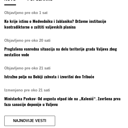
Objavljeno pre oko 1 sat
Ko krije istinu o Medvedniku i Jablaniku? Državne institucije
kontradiktorne o zaštiti valjevskih planina
Objavljeno pre oko 20 sati
Proglašena vanredna situacija na delu teritorije grada Valjeva zbog
nestašice vode
Objavljeno pre oko 21 sati
Istražno polje na Bobiji zahvata i izvorišni deo Tribuće
Izmenjeno pre oko 21 sati
Ministarka Pavkov: Od avgusta otpad ide na „Kalenić“. Završena prva
faza sanacije deponije u Valjevu
NAJNOVIJE VESTI