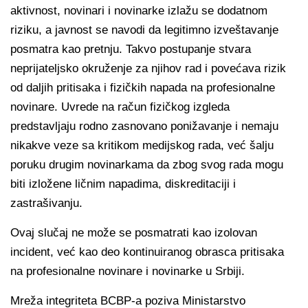
aktivnost, novinari i novinarke izlažu se dodatnom
riziku, a javnost se navodi da legitimno izveštavanje
posmatra kao pretnju. Takvo postupanje stvara
neprijateljsko okruženje za njihov rad i povećava rizik
od daljih pritisaka i fizičkih napada na profesionalne
novinare. Uvrede na račun fizičkog izgleda
predstavljaju rodno zasnovano ponižavanje i nemaju
nikakve veze sa kritikom medijskog rada, već šalju
poruku drugim novinarkama da zbog svog rada mogu
biti izložene ličnim napadima, diskreditaciji i
zastrašivanju.
Ovaj slučaj ne može se posmatrati kao izolovan
incident, već kao deo kontinuiranog obrasca pritisaka
na profesionalne novinare i novinarke u Srbiji.
Mreža integriteta BCBP-a poziva Ministarstvo