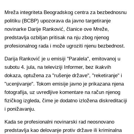
Mreža integriteta Beogradskog centra za bezbednosnu
politiku (BCBP) upozorava da javno targetiranje
novinarke Darije Ranković, članice ove Mreže,
predstavlja ozbiljan pritisak na nju zbog njenog
profesionalnog rada i može ugroziti njenu bezbednost.
Darija Ranković je u emisiji "Paralela", emitovanoj u
subotu 4. jula, na televiziji Informer, bez ikakvih
dokaza, optužena za "rušenje države", "reketiranje" i
"ucenjivanje". Tokom emisije javno je prikazana njena
fotografija, uz uvredljive komentare na račun njenog
fizičkog izgleda, čime je dodatno izložena diskreditaciji
i ponižavanju.
Kada se profesionalni novinarski rad neosnovano
predstavlja kao delovanje protiv države ili kriminalna