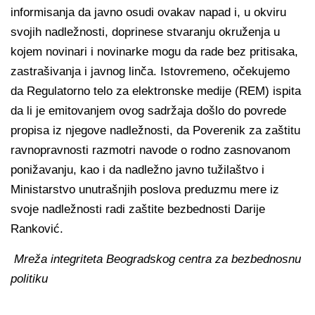
informisanja da javno osudi ovakav napad i, u okviru
svojih nadležnosti, doprinese stvaranju okruženja u
kojem novinari i novinarke mogu da rade bez pritisaka,
zastrašivanja i javnog linča. Istovremeno, očekujemo
da Regulatorno telo za elektronske medije (REM) ispita
da li je emitovanjem ovog sadržaja došlo do povrede
propisa iz njegove nadležnosti, da Poverenik za zaštitu
ravnopravnosti razmotri navode o rodno zasnovanom
ponižavanju, kao i da nadležno javno tužilaštvo i
Ministarstvo unutrašnjih poslova preduzmu mere iz
svoje nadležnosti radi zaštite bezbednosti Darije
Ranković.
Mreža integriteta Beogradskog centra za bezbednosnu
politiku