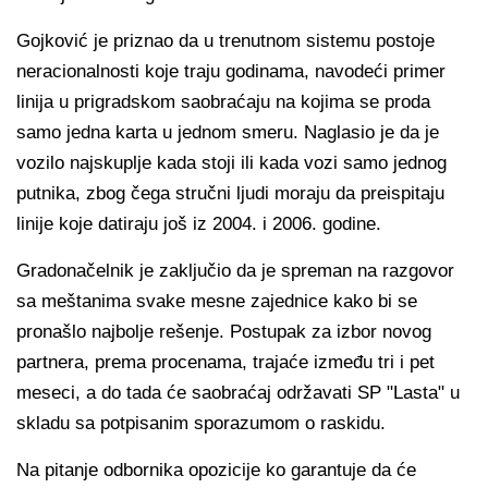
Gojković je priznao da u trenutnom sistemu postoje
neracionalnosti koje traju godinama, navodeći primer
linija u prigradskom saobraćaju na kojima se proda
samo jedna karta u jednom smeru. Naglasio je da je
vozilo najskuplje kada stoji ili kada vozi samo jednog
putnika, zbog čega stručni ljudi moraju da preispitaju
linije koje datiraju još iz 2004. i 2006. godine.
Gradonačelnik je zaključio da je spreman na razgovor
sa meštanima svake mesne zajednice kako bi se
pronašlo najbolje rešenje. Postupak za izbor novog
partnera, prema procenama, trajaće između tri i pet
meseci, a do tada će saobraćaj održavati SP "Lasta" u
skladu sa potpisanim sporazumom o raskidu.
Na pitanje odbornika opozicije ko garantuje da će