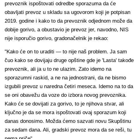
prevoznik ispoštovati odredbe sporazuma da će
obavljati prevoz u skladu sa ugovorom koji je potpisan
2019. godine i kako to da prevoznik odjednom može da
dobije gorivo, a obustavio je prevoz jer, navodno, NIS
nije isporučio gorivo, gradonačelnik je rekao:
"Kako će on to uraditi — to nije naš problem. Ja sam
čuo kako se dovijaju druge opštine gde je 'Lasta' takođe
prevoznik, ali ja u to ne ulazim. Zato idemo na
sporazumni raskid, a ne na jednostrani, da ne bismo
izgubili prevoz u naredna četiri meseca. Idemo na to da
se oni obavežu da voze do izbora novog prevoznika.
Kako će se dovijati za gorivo, to je njihova stvar, ali
ključno je da se mora ispoštovati ovaj sporazum koji
danas donosimo. Možda ćemo sazvati novu Skupštinu
za sedam dana. Ali, gradski prevoz mora da se reši, tu
nema priče".