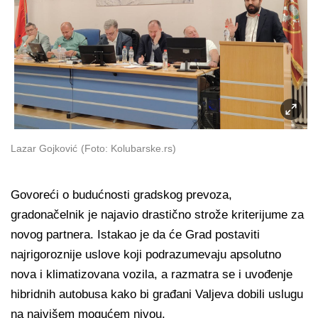
Lazar Gojković
(Foto: Kolubarske.rs)
Govoreći o budućnosti gradskog prevoza,
gradonačelnik je najavio drastično strože kriterijume za
novog partnera. Istakao je da će Grad postaviti
najrigoroznije uslove koji podrazumevaju apsolutno
nova i klimatizovana vozila, a razmatra se i uvođenje
hibridnih autobusa kako bi građani Valjeva dobili uslugu
na najvišem mogućem nivou.