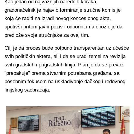
Kao jedan od najvažnijih narednih koraka,
gradonačelnik je najavio formiranje stručne komisije
koja će raditi na izradi novog koncesionog akta,
uputivši pritom javni poziv i odbornicima opozicije da
predlože svoje stručnjake za ovaj tim.
Cilj je da proces bude potpuno transparentan uz učešće
svih političkih aktera, ali i da se uradi temeljna revizija
svih gradskih i prigradskih linija. Plan je da se prevoz
"prepakuje" prema stvarnim potrebama građana, sa
posebnim fokusom na usklađivanje đačkog i redovnog
linijskog saobraćaja.