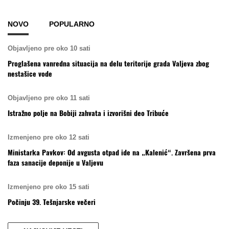
NOVO
POPULARNO
Objavljeno pre oko 10 sati
Proglašena vanredna situacija na delu teritorije grada Valjeva zbog
nestašice vode
Objavljeno pre oko 11 sati
Istražno polje na Bobiji zahvata i izvorišni deo Tribuće
Izmenjeno pre oko 12 sati
Ministarka Pavkov: Od avgusta otpad ide na „Kalenić“. Završena prva
faza sanacije deponije u Valjevu
Izmenjeno pre oko 15 sati
Počinju 39. Tešnjarske večeri