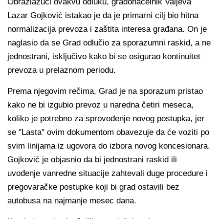
Obrazlažući ovakvu odluku, gradonačelnik Valjeva
Lazar Gojković istakao je da je primarni cilj bio hitna
normalizacija prevoza i zaštita interesa građana. On je
naglasio da se Grad odlučio za sporazumni raskid, a ne
jednostrani, isključivo kako bi se osigurao kontinuitet
prevoza u prelaznom periodu.
Prema njegovim rečima, Grad je na sporazum pristao
kako ne bi izgubio prevoz u naredna četiri meseca,
koliko je potrebno za sprovođenje novog postupka, jer
se "Lasta" ovim dokumentom obavezuje da će voziti po
svim linijama iz ugovora do izbora novog koncesionara.
Gojković je objasnio da bi jednostrani raskid ili
uvođenje vanredne situacije zahtevali duge procedure i
pregovaračke postupke koji bi grad ostavili bez
autobusa na najmanje mesec dana.