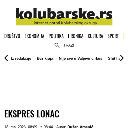
DRUŠTVO
EKONOMIJA
POLITIKA
HRONIKA
KULTURA
SPORT
TRAŽI
Iz redakcije
Bez kraja
Nije sve u Valjevu cirkus
Shit happe
EKSPRES LONAC
18. maj 2026. 08:09
08:44
| Autor:
Dušan Arsenić