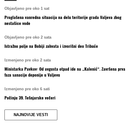
Objavljeno pre oko 1 sat
Proglašena vanredna situacija na delu teritorije grada Valjeva zbog
nestašice vode
Objavljeno pre oko 2 sata
Istražno polje na Bobiji zahvata i izvorišni deo Tribuće
Izmenjeno pre oko 2 sata
Ministarka Pavkov: Od avgusta otpad ide na „Kalenić“. Završena prva
faza sanacije deponije u Valjevu
Izmenjeno pre oko 6 sati
Počinju 39. Tešnjarske večeri
NAJNOVIJE VESTI