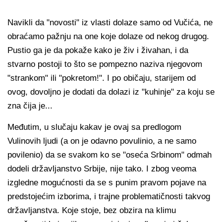
Navikli da "novosti" iz vlasti dolaze samo od Vučića, ne
obraćamo pažnju na one koje dolaze od nekog drugog.
Pustio ga je da pokaže kako je živ i živahan, i da
stvarno postoji to što se pompezno naziva njegovom
"strankom" ili "pokretom!". I po običaju, starijem od
ovog, dovoljno je dodati da dolazi iz "kuhinje" za koju se
zna čija je...
Međutim, u slučaju kakav je ovaj sa predlogom
Vulinovih ljudi (a on je odavno povulinio, a ne samo
povilenio) da se svakom ko se "oseća Srbinom" odmah
dodeli državljanstvo Srbije, nije tako. I zbog veoma
izgledne mogućnosti da se s punim pravom pojave na
predstojećim izborima, i trajne problematičnosti takvog
državljanstva. Koje stoje, bez obzira na klimu