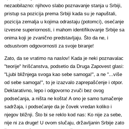
nezaobilazno: njihovo slabo poznavanje stanja u Srbiji,
pristup sa pozicija prema Srbiji kada su je napuštali,
pozicija zemalja u kojima odrastaju (potomci), osećanje
izvesne superiornosti, i mahom identifikovanje Srbije sa
onima koji je zvanično predstavljaju. Što da ne, i
odsustvom odgovornosti za svoje biranje!
Zato, da se vratimo na naslov! Kada je neki poznavalac
"teorije" hrišćanstva, podsetio da Druga Zapovest glasi:
"Ljubi bližnjega svoga kao sebe samoga!", a ne "...više
od sebe samoga!", to je izazvalo zaprepašćenje i otpor.
Deklarativno, lepo i odgovorno zvuči bez ovog
podsećanja, a ništa ne košta! A ono je samo tumačenje
sadržaja, i podsećanje da je čovek vredan koliko i
njegov bližnji. Što bi se reklo kod nas: Ko nije za sebe,
nije ni za druge! U ovom slučaju, državljanin Srbije zato