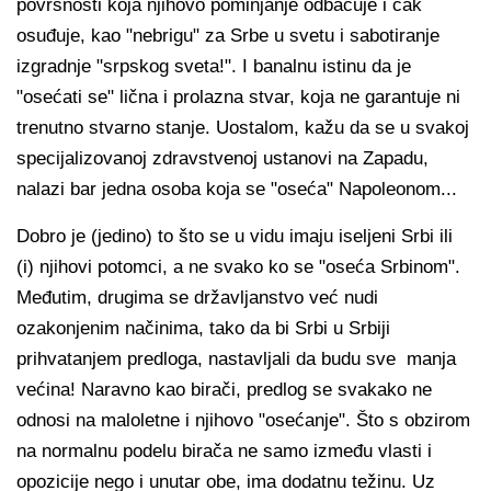
površnosti koja njihovo pominjanje odbacuje i čak
osuđuje, kao "nebrigu" za Srbe u svetu i sabotiranje
izgradnje "srpskog sveta!". I banalnu istinu da je
"osećati se" lična i prolazna stvar, koja ne garantuje ni
trenutno stvarno stanje. Uostalom, kažu da se u svakoj
specijalizovanoj zdravstvenoj ustanovi na Zapadu,
nalazi bar jedna osoba koja se "oseća" Napoleonom...
Dobro je (jedino) to što se u vidu imaju iseljeni Srbi ili
(i) njihovi potomci, a ne svako ko se "oseća Srbinom".
Međutim, drugima se državljanstvo već nudi
ozakonjenim načinima, tako da bi Srbi u Srbiji
prihvatanjem predloga, nastavljali da budu sve manja
većina! Naravno kao birači, predlog se svakako ne
odnosi na maloletne i njihovo "osećanje". Što s obzirom
na normalnu podelu birača ne samo između vlasti i
opozicije nego i unutar obe, ima dodatnu težinu. Uz