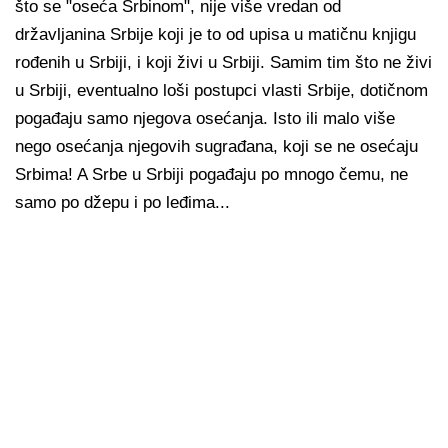
što se "oseća Srbinom", nije više vredan od
državljanina Srbije koji je to od upisa u matičnu knjigu
rođenih u Srbiji, i koji živi u Srbiji. Samim tim što ne živi
u Srbiji, eventualno loši postupci vlasti Srbije, dotičnom
pogađaju samo njegova osećanja. Isto ili malo više
nego osećanja njegovih sugrađana, koji se ne osećaju
Srbima! A Srbe u Srbiji pogađaju po mnogo čemu, ne
samo po džepu i po leđima...