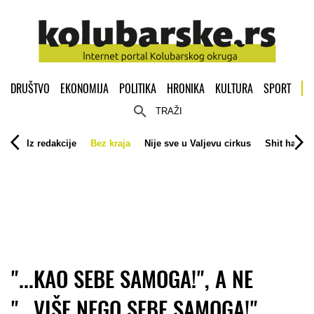
DRUŠTVO
EKONOMIJA
POLITIKA
HRONIKA
KULTURA
SPORT
TRAŽI
Iz redakcije
Bez kraja
Nije sve u Valjevu cirkus
Shit happe
"...KAO SEBE SAMOGA!", A NE
"...VIŠE NEGO SEBE SAMOGA!"