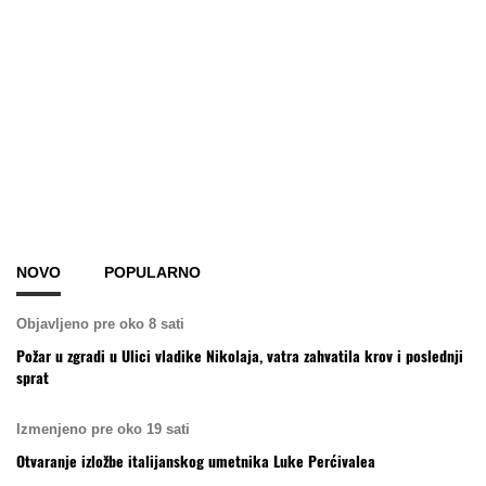
NOVO
POPULARNO
Objavljeno pre oko 8 sati
Požar u zgradi u Ulici vladike Nikolaja, vatra zahvatila krov i poslednji
sprat
Izmenjeno pre oko 19 sati
Otvaranje izložbe italijanskog umetnika Luke Perćivalea