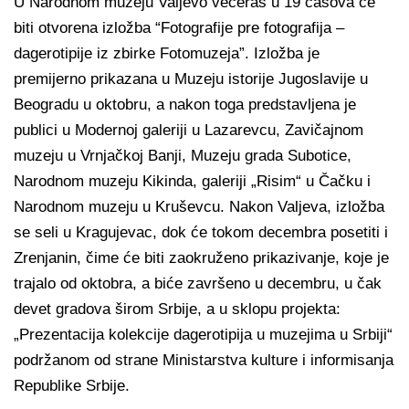
U Narodnom muzeju Valjevo večeras u 19 časova će
biti otvorena izložba “Fotografije pre fotografija –
dagerotipije iz zbirke Fotomuzeja”. Izložba je
premijerno prikazana u Muzeju istorije Jugoslavije u
Beogradu u oktobru, a nakon toga predstavljena je
publici u Modernoj galeriji u Lazarevcu, Zavičajnom
muzeju u Vrnjačkoj Banji, Muzeju grada Subotice,
Narodnom muzeju Kikinda, galeriji „Risim“ u Čačku i
Narodnom muzeju u Kruševcu. Nakon Valjeva, izložba
se seli u Kragujevac, dok će tokom decembra posetiti i
Zrenjanin, čime će biti zaokruženo prikazivanje, koje je
trajalo od oktobra, a biće završeno u decembru, u čak
devet gradova širom Srbije, a u sklopu projekta:
„Prezentacija kolekcije dagerotipija u muzejima u Srbiji“
podržanom od strane Ministarstva kulture i informisanja
Republike Srbije.