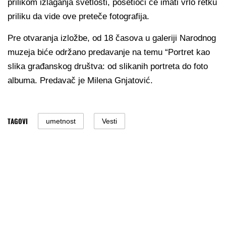
prilikom izlaganja svetlosti, posetioci će imati vrlo retku
priliku da vide ove preteče fotografija.
Pre otvaranja izložbe, od 18 časova u galeriji Narodnog
muzeja biće održano predavanje na temu “Portret kao
slika građanskog društva: od slikanih portreta do foto
albuma. Predavač je Milena Gnjatović.
TAGOVI
umetnost
Vesti