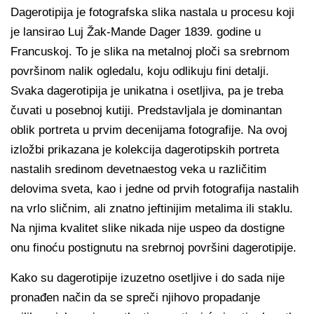
Dagerotipija je fotografska slika nastala u procesu koji
je lansirao Luj Žak-Mande Dager 1839. godine u
Francuskoj. To je slika na metalnoj ploči sa srebrnom
površinom nalik ogledalu, koju odlikuju fini detalji.
Svaka dagerotipija je unikatna i osetljiva, pa je treba
čuvati u posebnoj kutiji. Predstavljala je dominantan
oblik portreta u prvim decenijama fotografije. Na ovoj
izložbi prikazana je kolekcija dagerotipskih portreta
nastalih sredinom devetnaestog veka u različitim
delovima sveta, kao i jedne od prvih fotografija nastalih
na vrlo sličnim, ali znatno jeftinijim metalima ili staklu.
Na njima kvalitet slike nikada nije uspeo da dostigne
onu finoću postignutu na srebrnoj površini dagerotipije.
Kako su dagerotipije izuzetno osetljive i do sada nije
pronađen način da se spreči njihovo propadanje