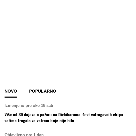
NOVO
POPULARNO
Izmenjeno pre oko 18 sati
Više od 30 dojava o požaru na Divčibarama, šest vatrogasnih ekipa
satima tragalo za vatrom koje nije bilo
Objavljeno pre 1 dan