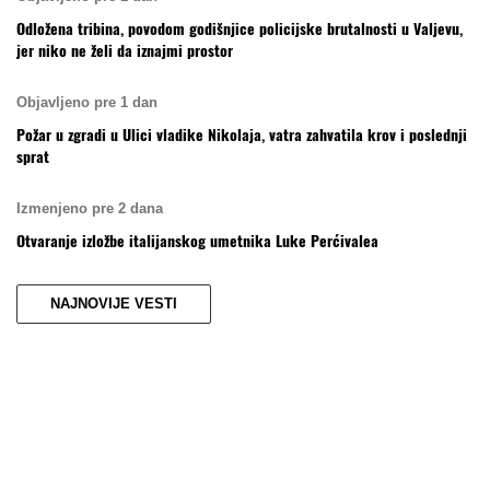
Odložena tribina, povodom godišnjice policijske brutalnosti u Valjevu,
jer niko ne želi da iznajmi prostor
Objavljeno pre 1 dan
Požar u zgradi u Ulici vladike Nikolaja, vatra zahvatila krov i poslednji
sprat
Izmenjeno pre 2 dana
Otvaranje izložbe italijanskog umetnika Luke Perćivalea
NAJNOVIJE VESTI