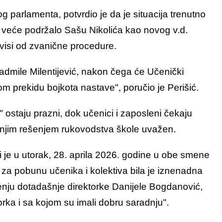
 parlamenta, potvrdio je da je situacija trenutno
o veće podržalo Sašu Nikolića kao novog v.d.
avisi od zvanične procedure.
dmile Milentijević, nakon čega će Učenički
om prekidu bojkota nastave", poručio je Perišić.
 ostaju prazni, dok učenici i zaposleni čekaju
ašnjim rešenjem rukovodstva škole uvažen.
i je u utorak, 28. aprila 2026. godine u obe smene
za pobunu učenika i kolektiva bila je iznenadna
enju dotadašnje direktorke Danijele Bogdanović,
torka i sa kojom su imali dobru saradnju".