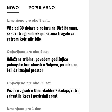
NOVO
POPULARNO
Izmenjeno pre oko 3 sata
Više od 30 dojava o požaru na Divčibarama,
šest vatrogasnih ekipa satima tragalo za
vatrom koje nije bilo
Objavljeno pre oko 9 sati
Odložena tribina, povodom godišnjice
policijske brutalnosti u Valjevu, jer niko ne
želi da iznajmi prostor
Objavljeno pre oko 20 sati
Požar u zgradi u Ulici vladike Nikolaja, vatra
zahvatila krov i poslednji sprat
Izmenjeno pre 1 dan