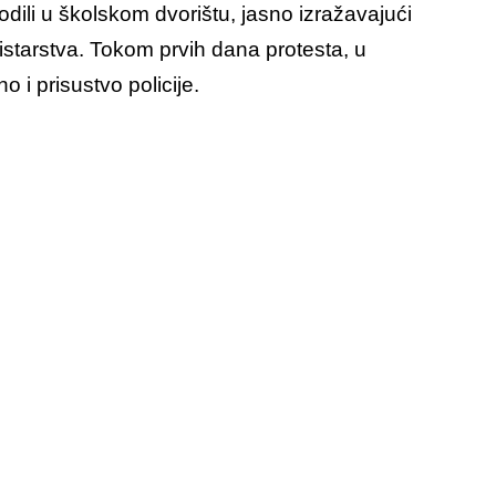
ili u školskom dvorištu, jasno izražavajući
starstva. Tokom prvih dana protesta, u
o i prisustvo policije.