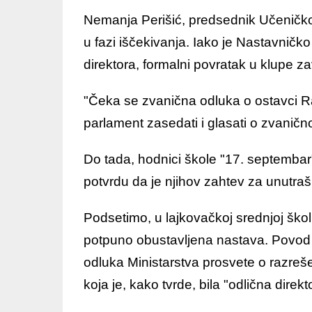
Nemanja Perišić, predsednik Učeničkog
u fazi iščekivanja. Iako je Nastavničk
direktora, formalni povratak u klupe z
"Čeka se zvanična odluka o ostavci Ra
parlament zasedati i glasati o zvaničn
Do tada, hodnici škole "17. septembar"
potvrdu da je njihov zahtev za unutr
Podsetimo, u lajkovačkoj srednjoj škol
potpuno obustavljena nastava. Povod 
odluka Ministarstva prosvete o razreš
koja je, kako tvrde, bila "odlična direk