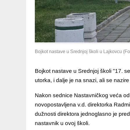
Bojkot nastave u Srednjoj školi u Lajkovcu (F
Bojkot nastave u Srednjoj školi "17. s
utorka, i dalje je na snazi, ali se nazir
Nakon sednice Nastavničkog veća odr
novopostavljena v.d. direktorka Radmil
dužnosti direktora jednoglasno je pred
nastavnik u ovoj školi.