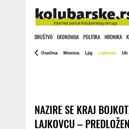
DRUŠTVO
EKONOMIJA
POLITIKA
HRONIKA
K
Osečina
Mionica
Ljig
Lajkovac
Ub
NAZIRE SE KRAJ BOJKOT
LAJKOVCU – PREDLOŽEN