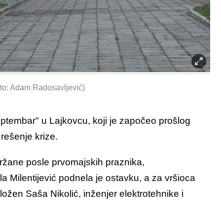
oto: Adam Radosavljević)
eptembar" u Lajkovcu, koji je započeo prošlog
e rešenje krize.
žane posle prvomajskih praznika,
a Milentijević podnela je ostavku, a za vršioca
ložen Saša Nikolić, inženjer elektrotehnike i