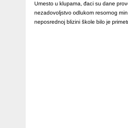
Umesto u klupama, đaci su dane provod
nezadovoljstvo odlukom resornog mini
neposrednoj blizini škole bilo je primetn