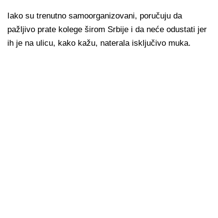
Iako su trenutno samoorganizovani, poručuju da
pažljivo prate kolege širom Srbije i da neće odustati jer
ih je na ulicu, kako kažu, naterala isključivo muka.