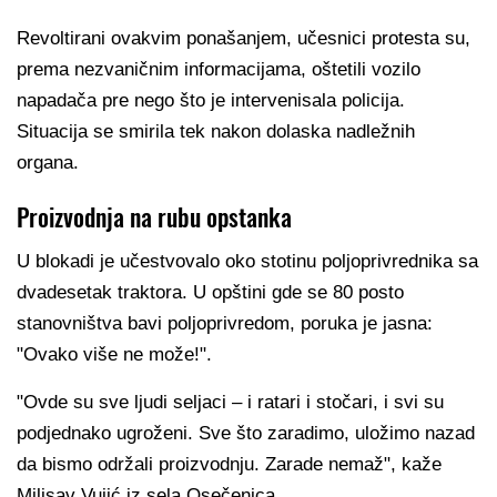
Revoltirani ovakvim ponašanjem, učesnici protesta su,
prema nezvaničnim informacijama, oštetili vozilo
napadača pre nego što je intervenisala policija.
Situacija se smirila tek nakon dolaska nadležnih
organa.
Proizvodnja na rubu opstanka
U blokadi je učestvovalo oko stotinu poljoprivrednika sa
dvadesetak traktora. U opštini gde se 80 posto
stanovništva bavi poljoprivredom, poruka je jasna:
"Ovako više ne može!".
"Ovde su sve ljudi seljaci – i ratari i stočari, i svi su
podjednako ugroženi. Sve što zaradimo, uložimo nazad
da bismo održali proizvodnju. Zarade nemaž", kaže
Milisav Vujić iz sela Osečenica.