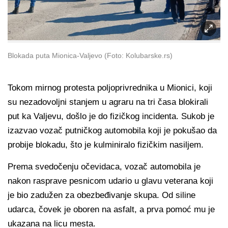
Blokada puta Mionica-Valjevo (Foto: Kolubarske.rs)
Tokom mirnog protesta poljoprivrednika u Mionici, koji
su nezadovoljni stanjem u agraru na tri časa blokirali
put ka Valjevu, došlo je do fizičkog incidenta. Sukob je
izazvao vozač putničkog automobila koji je pokušao da
probije blokadu, što je kulminiralo fizičkim nasiljem.
Prema svedočenju očevidaca, vozač automobila je
nakon rasprave pesnicom udario u glavu veterana koji
je bio zadužen za obezbeđivanje skupa. Od siline
udarca, čovek je oboren na asfalt, a prva pomoć mu je
ukazana na licu mesta.