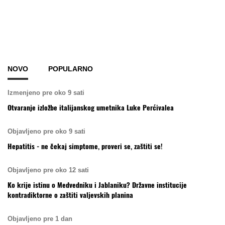
NOVO
POPULARNO
Izmenjeno pre oko 9 sati
Otvaranje izložbe italijanskog umetnika Luke Perćivalea
Objavljeno pre oko 9 sati
Hepatitis - ne čekaj simptome, proveri se, zaštiti se!
Objavljeno pre oko 12 sati
Ko krije istinu o Medvedniku i Jablaniku? Državne institucije
kontradiktorne o zaštiti valjevskih planina
Objavljeno pre 1 dan