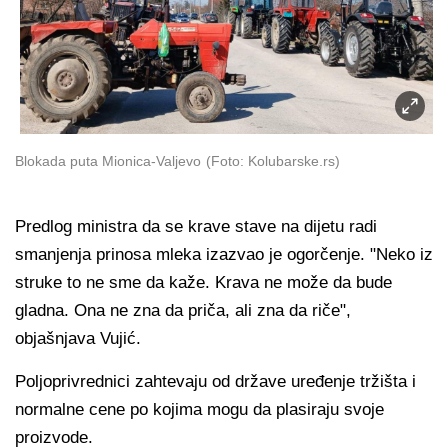
Blokada puta Mionica-Valjevo
(Foto: Kolubarske.rs)
Predlog ministra da se krave stave na dijetu radi
smanjenja prinosa mleka izazvao je ogorčenje. "Neko iz
struke to ne sme da kaže. Krava ne može da bude
gladna. Ona ne zna da priča, ali zna da riče",
objašnjava Vujić.
Poljoprivrednici zahtevaju od države uređenje tržišta i
normalne cene po kojima mogu da plasiraju svoje
proizvode.