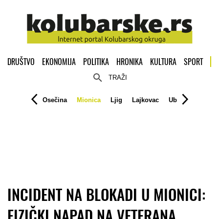
DRUŠTVO
EKONOMIJA
POLITIKA
HRONIKA
KULTURA
SPORT
TRAŽI
Osečina
Mionica
Ljig
Lajkovac
Ub
INCIDENT NA BLOKADI U MIONICI:
FIZIČKI NAPAD NA VETERANA,