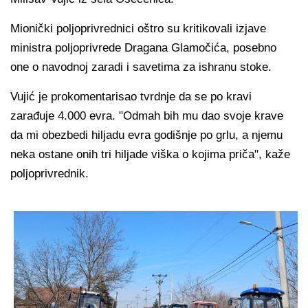
Mionički poljoprivrednici oštro su kritikovali izjave
ministra poljoprivrede Dragana Glamočića, posebno
one o navodnoj zaradi i savetima za ishranu stoke.
Vujić je prokomentarisao tvrdnje da se po kravi
zarađuje 4.000 evra. "Odmah bih mu dao svoje krave
da mi obezbedi hiljadu evra godišnje po grlu, a njemu
neka ostane onih tri hiljade viška o kojima priča", kaže
poljoprivrednik.