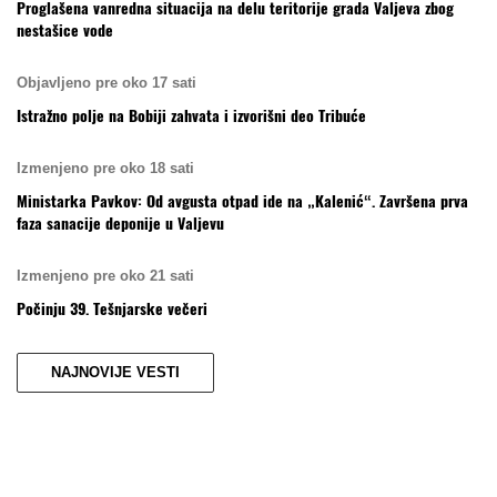
Proglašena vanredna situacija na delu teritorije grada Valjeva zbog
nestašice vode
Objavljeno pre oko 17 sati
Istražno polje na Bobiji zahvata i izvorišni deo Tribuće
Izmenjeno pre oko 18 sati
Ministarka Pavkov: Od avgusta otpad ide na „Kalenić“. Završena prva
faza sanacije deponije u Valjevu
Izmenjeno pre oko 21 sati
Počinju 39. Tešnjarske večeri
NAJNOVIJE VESTI