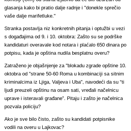
glasanja kako bi pratio dalje radnje i "donekle sprečio
vaše dalje marifetluke."
Stranka postavlja niz konkretnih pitanja i optužbi u vezi
s događajima od 9. i 10. oktobra: Zašto su se podrške
kandidaturi overavale kod notara i plaćalo 650 dinara po
potpisu, kada je opština nudila besplatnu overu?
Zatraženo je objašnjenje za "blokadu zgrade opštine 10.
oktobra od "strane 50-60 Roma u kombinaciji sa sitnim
kriminalcima iz Ljiga, Valjeva i Uba", navodeći da su “ti
ljudi preuzeli opštinu na osam sati, vređali načelnicu
uprave i isteravali građane”. Pitaju i zašto je načelnica
pozvala policiju?
Ako je sve bilo čisto, zašto su kandidati potpisnike
vodili na overu u Lajkovac?