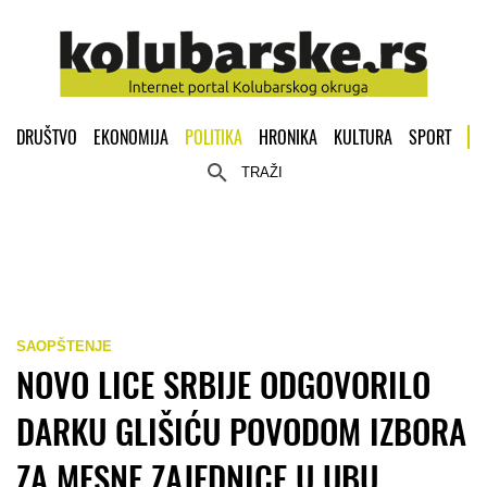
DRUŠTVO
EKONOMIJA
POLITIKA
HRONIKA
KULTURA
SPORT
TRAŽI
SAOPŠTENJE
NOVO LICE SRBIJE ODGOVORILO
DARKU GLIŠIĆU POVODOM IZBORA
ZA MESNE ZAJEDNICE U UBU