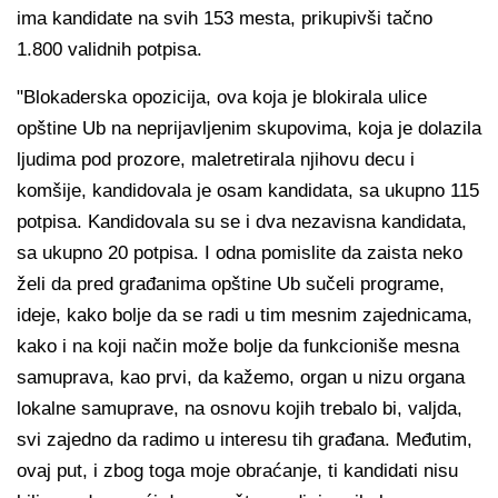
ima kandidate na svih 153 mesta, prikupivši tačno
1.800 validnih potpisa.
"Blokaderska opozicija, ova koja je blokirala ulice
opštine Ub na neprijavljenim skupovima, koja je dolazila
ljudima pod prozore, maletretirala njihovu decu i
komšije, kandidovala je osam kandidata, sa ukupno 115
potpisa. Kandidovala su se i dva nezavisna kandidata,
sa ukupno 20 potpisa. I odna pomislite da zaista neko
želi da pred građanima opštine Ub sučeli programe,
ideje, kako bolje da se radi u tim mesnim zajednicama,
kako i na koji način može bolje da funkcioniše mesna
samuprava, kao prvi, da kažemo, organ u nizu organa
lokalne samuprave, na osnovu kojih trebalo bi, valjda,
svi zajedno da radimo u interesu tih građana. Međutim,
ovaj put, i zbog toga moje obraćanje, ti kandidati nisu