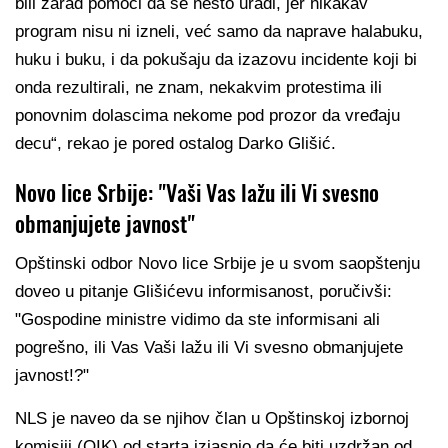
bili zarad pomoći da se nešto uradi, jer nikakav
program nisu ni izneli, već samo da naprave halabuku,
huku i buku, i da pokušaju da izazovu incidente koji bi
onda rezultirali, ne znam, nekakvim protestima ili
ponovnim dolascima nekome pod prozor da vređaju
decu“, rekao je pored ostalog Darko Glišić.
Novo lice Srbije: "Vaši Vas lažu ili Vi svesno
obmanjujete javnost"
Opštinski odbor Novo lice Srbije je u svom saopštenju
doveo u pitanje Glišićevu informisanost, poručivši:
"Gospodine ministre vidimo da ste informisani ali
pogrešno, ili Vas Vaši lažu ili Vi svesno obmanjujete
javnost!?"
NLS je naveo da se njihov član u Opštinskoj izbornoj
komisiji (OIK) od starta izjasnio da će biti uzdržan od