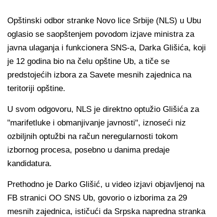
Opštinski odbor stranke Novo lice Srbije (NLS) u Ubu
oglasio se saopštenjem povodom izjave ministra za
javna ulaganja i funkcionera SNS-a, Darka Glišića, koji
je 12 godina bio na čelu opštine Ub, a tiče se
predstojećih izbora za Savete mesnih zajednica na
teritoriji opštine.
U svom odgovoru, NLS je direktno optužio Glišića za
"marifetluke i obmanjivanje javnosti", iznoseći niz
ozbiljnih optužbi na račun neregularnosti tokom
izbornog procesa, posebno u danima predaje
kandidatura.
Prethodno je Darko Glišić, u video izjavi objavljenoj na
FB stranici OO SNS Ub, govorio o izborima za 29
mesnih zajednica, ističući da Srpska napredna stranka