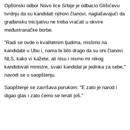
Opštinski odbor Novo lice Srbije je odbacio Glišićevu
tvrdnju da su kandidati njihovi članovi, naglašavajući da
građansku inicijativu ne treba vraćati u okvire
međustranačke borbe.
"Radi se ovde o kvalitetnim ljudima, mislimo na
kandidate u Ubu i, nama bi bilo drago da su oni članovi
NLS, kako vi kažete, ali nisu i nismo mi nikog
kandidovali ministre, svaki kandidat je jedinka za sebe,"
navodi se u saopštenju.
Saopštenje se završava porukom: "E zato je narod i
digao glas i zato ćemo se terati još."