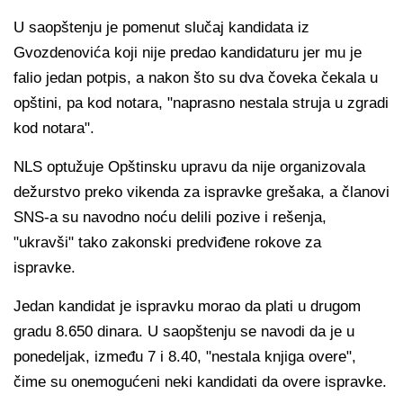
U saopštenju je pomenut slučaj kandidata iz
Gvozdenovića koji nije predao kandidaturu jer mu je
falio jedan potpis, a nakon što su dva čoveka čekala u
opštini, pa kod notara, "naprasno nestala struja u zgradi
kod notara".
NLS optužuje Opštinsku upravu da nije organizovala
dežurstvo preko vikenda za ispravke grešaka, a članovi
SNS-a su navodno noću delili pozive i rešenja,
"ukravši" tako zakonski predviđene rokove za
ispravke.
Jedan kandidat je ispravku morao da plati u drugom
gradu 8.650 dinara. U saopštenju se navodi da je u
ponedeljak, između 7 i 8.40, "nestala knjiga overe",
čime su onemogućeni neki kandidati da overe ispravke.