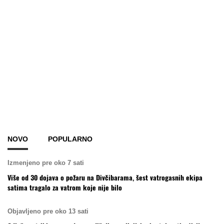
NOVO
POPULARNO
Izmenjeno pre oko 7 sati
Više od 30 dojava o požaru na Divčibarama, šest vatrogasnih ekipa
satima tragalo za vatrom koje nije bilo
Objavljeno pre oko 13 sati