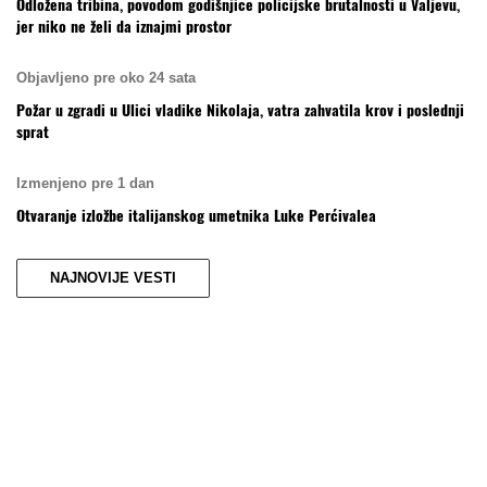
Odložena tribina, povodom godišnjice policijske brutalnosti u Valjevu,
jer niko ne želi da iznajmi prostor
Objavljeno pre oko 24 sata
Požar u zgradi u Ulici vladike Nikolaja, vatra zahvatila krov i poslednji
sprat
Izmenjeno pre 1 dan
Otvaranje izložbe italijanskog umetnika Luke Perćivalea
NAJNOVIJE VESTI