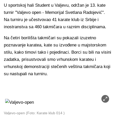
U sportskoj hali Student u Valjevu, održan je 13. kate
turnir "Valjevo open - Memorijal Svetlana Radojević".
Na turniru je učestvovao 41 karate klub iz Srbije i
inostranstva sa 460 takmičara u raznim disciplinama.
Na četiri borilišta takmičari su pokazali izuzetno
poznavanje karatea, kate su izvođene u majstorskom
stilu, kako timovi tako i pojedinaci. Borci su bili na visini
zadatka, prisustvovali smo vrhunskom karateu i
vrhunskoj demonstraciji stečenih veština takmičara koji
su nastupali na turniru.
Valjevo-open (Foto: Karate klub 014 )