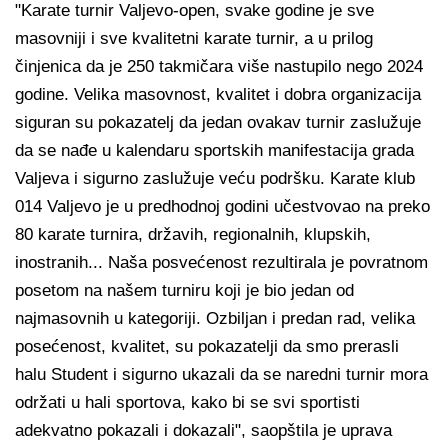
"Karate turnir Valjevo-open, svake godine je sve
masovniji i sve kvalitetni karate turnir, a u prilog
činjenica da je 250 takmičara više nastupilo nego 2024
godine. Velika masovnost, kvalitet i dobra organizacija
siguran su pokazatelj da jedan ovakav turnir zaslužuje
da se nađe u kalendaru sportskih manifestacija grada
Valjeva i sigurno zaslužuje veću podršku. Karate klub
014 Valjevo je u predhodnoj godini učestvovao na preko
80 karate turnira, državih, regionalnih, klupskih,
inostranih... Naša posvećenost rezultirala je povratnom
posetom na našem turniru koji je bio jedan od
najmasovnih u kategoriji. Ozbiljan i predan rad, velika
posećenost, kvalitet, su pokazatelji da smo prerasli
halu Student i sigurno ukazali da se naredni turnir mora
održati u hali sportova, kako bi se svi sportisti
adekvatno pokazali i dokazali", saopštila je uprava