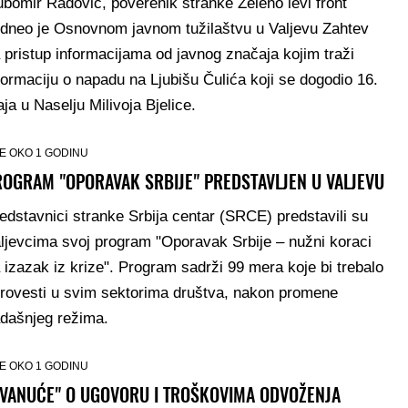
ubomir Radović, poverenik stranke Zeleno levi front
dneo je Osnovnom javnom tužilaštvu u Valjevu Zahtev
 pristup informacijama od javnog značaja kojim traži
formaciju o napadu na Ljubišu Čulića koji se dogodio 16.
ja u Naselju Milivoja Bjelice.
E OKO 1 GODINU
ROGRAM "OPORAVAK SRBIJE" PREDSTAVLJEN U VALJEVU
edstavnici stranke Srbija centar (SRCE) predstavili su
ljevcima svoj program "Oporavak Srbije – nužni koraci
 izazak iz krize". Program sadrži 99 mera koje bi trebalo
rovesti u svim sektorima društva, nakon promene
dašnjeg režima.
E OKO 1 GODINU
SVANUĆE" O UGOVORU I TROŠKOVIMA ODVOŽENJA