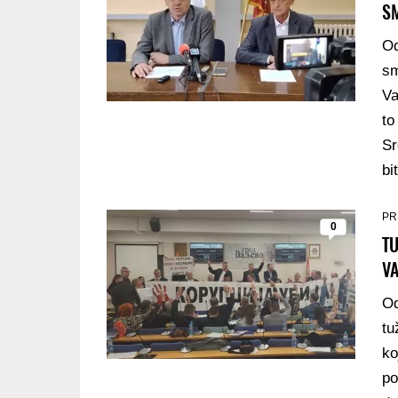
S
Od
sm
Va
to
Sr
bi
PR
0
T
VA
Od
tu
ko
po