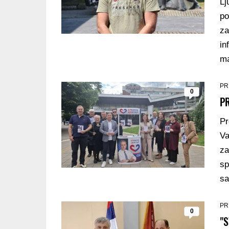
Lj
po
za
in
ma
PR
0
P
Pr
Va
za
sp
sa
PR
0
"