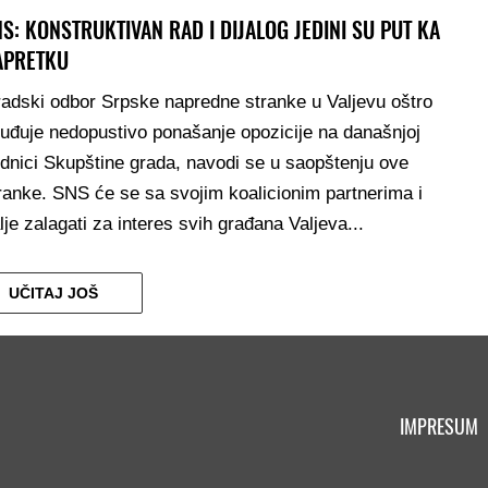
S: KONSTRUKTIVAN RAD I DIJALOG JEDINI SU PUT KA
APRETKU
adski odbor Srpske napredne stranke u Valjevu oštro
uđuje nedopustivo ponašanje opozicije na današnjoj
dnici Skupštine grada, navodi se u saopštenju ove
ranke. SNS će se sa svojim koalicionim partnerima i
lje zalagati za interes svih građana Valjeva...
UČITAJ JOŠ
IMPRESUM