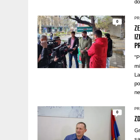
do
PR
0
ZE
IZ
P
"P
mi
La
po
ne
PR
0
ZD
Gr
sa