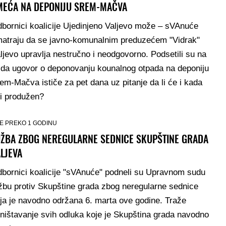
MEĆA NA DEPONIJU SREM-MAČVA
bornici koalicije Ujedinjeno Valjevo može – sVAnuće
atraju da se javno-komunalnim preduzećem "Vidrak"
ljevo upravlja nestručno i neodgovorno. Podsetili su na
 da ugovor o deponovanju kounalnog otpada na deponiju
em-Mačva ističe za pet dana uz pitanje da li će i kada
ti produžen?
E PREKO 1 GODINU
UŽBA ZBOG NEREGULARNE SEDNICE SKUPŠTINE GRADA
LJEVA
bornici koalicije "sVAnuće" podneli su Upravnom sudu
žbu protiv Skupštine grada zbog neregularne sednice
ja je navodno održana 6. marta ove godine. Traže
ništavanje svih odluka koje je Skupština grada navodno