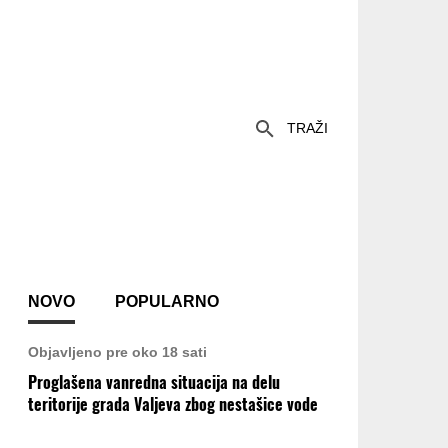
TRAŽI
NOVO
POPULARNO
Objavljeno pre oko 18 sati
Proglašena vanredna situacija na delu
teritorije grada Valjeva zbog nestašice vode