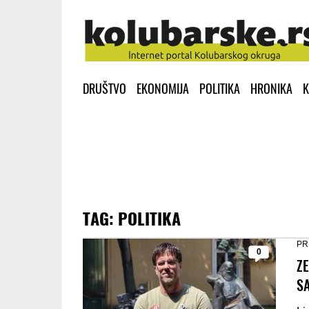
DRUŠTVO
EKONOMIJA
POLITIKA
HRONIKA
K
TAG:
POLITIKA
PR
0
ZE
S