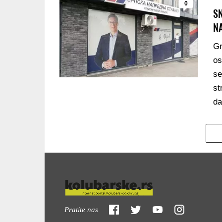
0
SN
N
Gr
os
se
st
da
Pratite nas