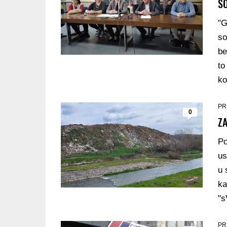
S
"G
so
be
to
ko
PR
0
ZA
Po
us
u 
ka
"s
PR