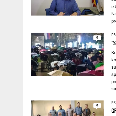
iz
Ne
pr
PR
0
"
Ko
ko
su
sp
pr
sa
PR
0
G