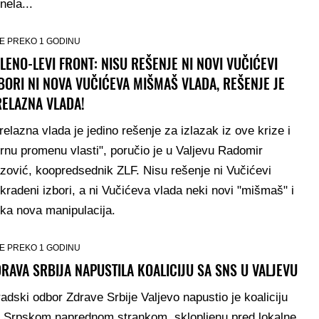
nela...
E PREKO 1 GODINU
LENO-LEVI FRONT: NISU REŠENJE NI NOVI VUČIĆEVI
BORI NI NOVA VUČIĆEVA MIŠMAŠ VLADA, REŠENJE JE
RELAZNA VLADA!
relazna vlada je jedino rešenje za izlazak iz ove krize i
rnu promenu vlasti", poručio je u Valjevu Radomir
zović, koopredsednik ZLF. Nisu rešenje ni Vučićevi
kradeni izbori, a ni Vučićeva vlada neki novi "mišmaš" i
ka nova manipulacija.
E PREKO 1 GODINU
RAVA SRBIJA NAPUSTILA KOALICIJU SA SNS U VALJEVU
adski odbor Zdrave Srbije Valjevo napustio je koaliciju
 Srpskom naprednom strankom, sklopljenu pred lokalne