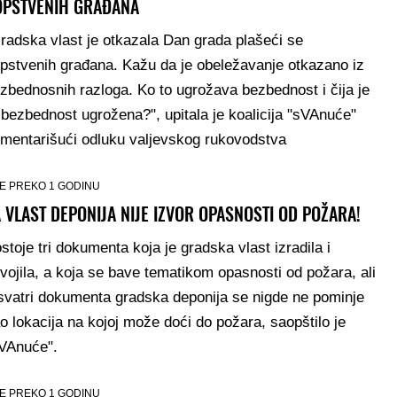
OPSTVENIH GRAĐANA
radska vlast je otkazala Dan grada plašeći se
pstvenih građana. Kažu da je obeležavanje otkazano iz
zbednosnih razloga. Ko to ugrožava bezbednost i čija je
 bezbednost ugrožena?", upitala je koalicija "sVAnuće"
mentarišući odluku valjevskog rukovodstva
E PREKO 1 GODINU
 VLAST DEPONIJA NIJE IZVOR OPASNOSTI OD POŽARA!
stoje tri dokumenta koja je gradska vlast izradila i
vojila, a koja se bave tematikom opasnosti od požara, ali
svatri dokumenta gradska deponija se nigde ne pominje
o lokacija na kojoj može doći do požara, saopštilo je
VAnuće".
E PREKO 1 GODINU