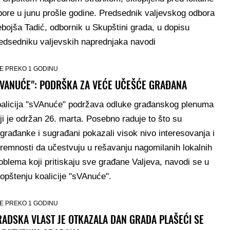
bore u junu prošle godine. Predsednik valjevskog odbora
bojša Tadić, odbornik u Skupštini grada, u dopisu
edsedniku valjevskih naprednjaka navodi
E PREKO 1 GODINU
SVANUĆE": PODRŠKA ZA VEĆE UČEŠĆE GRAĐANA
alicija "sVAnuće" podržava odluke građanskog plenuma
ji je održan 26. marta. Posebno raduje to što su
građanke i sugrađani pokazali visok nivo interesovanja i
remnosti da učestvuju u rešavanju nagomilanih lokalnih
oblema koji pritiskaju sve građane Valjeva, navodi se u
opštenju koalicije "sVAnuće".
E PREKO 1 GODINU
RADSKA VLAST JE OTKAZALA DAN GRADA PLAŠEĆI SE