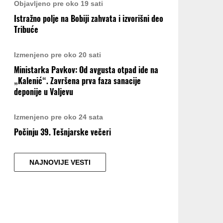
Objavljeno pre oko 19 sati
Istražno polje na Bobiji zahvata i izvorišni deo
Tribuće
Izmenjeno pre oko 20 sati
Ministarka Pavkov: Od avgusta otpad ide na
„Kalenić“. Završena prva faza sanacije
deponije u Valjevu
Izmenjeno pre oko 24 sata
Počinju 39. Tešnjarske večeri
NAJNOVIJE VESTI