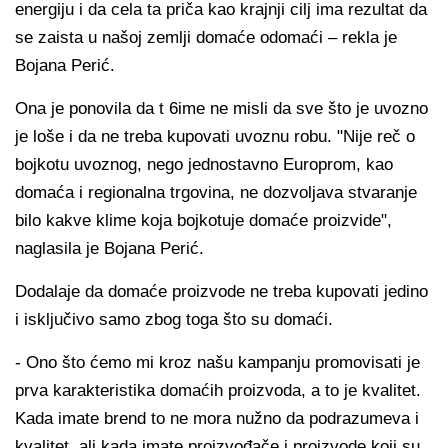
energiju i da cela ta priča kao krajnji cilj ima rezultat da
se zaista u našoj zemlji domaće odomaći – rekla je
Bojana Perić.
Ona je ponovila da t 6ime ne misli da sve što je uvozno
je loše i da ne treba kupovati uvoznu robu. "Nije reč o
bojkotu uvoznog, nego jednostavno Europrom, kao
domaća i regionalna trgovina, ne dozvoljava stvaranje
bilo kakve klime koja bojkotuje domaće proizvide",
naglasila je Bojana Perić.
Dodalaje da domaće proizvode ne treba kupovati jedino
i isključivo samo zbog toga što su domaći.
- Ono što ćemo mi kroz našu kampanju promovisati je
prva karakteristika domaćih proizvoda, a to je kvalitet.
Kada imate brend to ne mora nužno da podrazumeva i
kvalitet, ali kada imate proizvođače i proizvode koji su