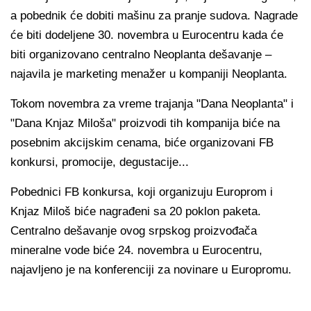
a pobednik će dobiti mašinu za pranje sudova. Nagrade
će biti dodeljene 30. novembra u Eurocentru kada će
biti organizovano centralno Neoplanta dešavanje –
najavila je marketing menažer u kompaniji Neoplanta.
Tokom novembra za vreme trajanja "Dana Neoplanta" i
"Dana Knjaz Miloša" proizvodi tih kompanija biće na
posebnim akcijskim cenama, biće organizovani FB
konkursi, promocije, degustacije...
Pobednici FB konkursa, koji organizuju Europrom i
Knjaz Miloš biće nagrađeni sa 20 poklon paketa.
Centralno dešavanje ovog srpskog proizvođača
mineralne vode biće 24. novembra u Eurocentru,
najavljeno je na konferenciji za novinare u Europromu.