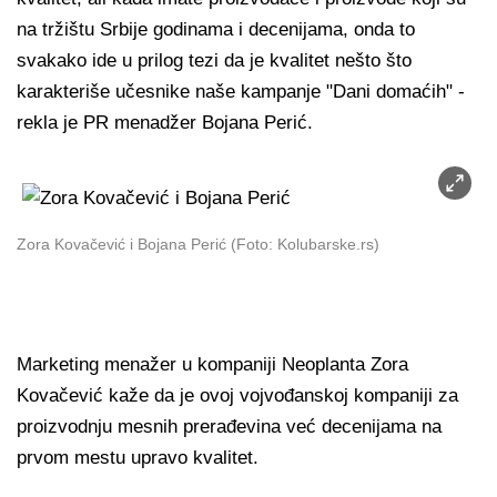
na tržištu Srbije godinama i decenijama, onda to
svakako ide u prilog tezi da je kvalitet nešto što
karakteriše učesnike naše kampanje "Dani domaćih" -
rekla je PR menadžer Bojana Perić.
Zora Kovačević i Bojana Perić (Foto: Kolubarske.rs)
Marketing menažer u kompaniji Neoplanta Zora
Kovačević kaže da je ovoj vojvođanskoj kompaniji za
proizvodnju mesnih prerađevina već decenijama na
prvom mestu upravo kvalitet.