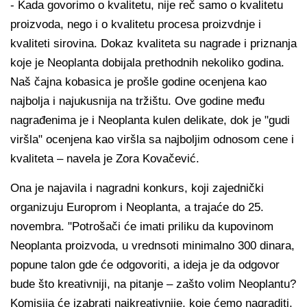
- Kada govorimo o kvalitetu, nije reč samo o kvalitetu
proizvoda, nego i o kvalitetu procesa proizvdnje i
kvaliteti sirovina. Dokaz kvaliteta su nagrade i priznanja
koje je Neoplanta dobijala prethodnih nekoliko godina.
Naš čajna kobasica je prošle godine ocenjena kao
najbolja i najukusnija na tržištu. Ove godine među
nagrađenima je i Neoplanta kulen delikate, dok je "gudi
viršla" ocenjena kao viršla sa najboljim odnosom cene i
kvaliteta – navela je Zora Kovačević.
Ona je najavila i nagradni konkurs, koji zajednički
organizuju Europrom i Neoplanta, a trajaće do 25.
novembra. "Potrošači će imati priliku da kupovinom
Neoplanta proizvoda, u vrednsoti minimalno 300 dinara,
popune talon gde će odgovoriti, a ideja je da odgovor
bude što kreativniji, na pitanje – zašto volim Neoplantu?
Komisija će izabrati najkreativnije, koje ćemo nagraditi,