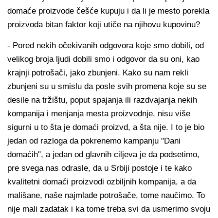
domaće proizvode češće kupuju i da li je mesto porekla
proizvoda bitan faktor koji utiče na njihovu kupovinu?
- Pored nekih očekivanih odgovora koje smo dobili, od
velikog broja ljudi dobili smo i odgovor da su oni, kao
krajnji potrošači, jako zbunjeni. Kako su nam rekli
zbunjeni su u smislu da posle svih promena koje su se
desile na tržištu, poput spajanja ili razdvajanja nekih
kompanija i menjanja mesta proizvodnje, nisu više
sigurni u to šta je domaći proizvd, a šta nije. I to je bio
jedan od razloga da pokrenemo kampanju "Dani
domaćih", a jedan od glavnih ciljeva je da podsetimo,
pre svega nas odrasle, da u Srbiji postoje i te kako
kvalitetni domaći proizvodi ozbiljnih kompanija, a da
mališane, naše najmlađe potrošače, tome naučimo. To
nije mali zadatak i ka tome treba svi da usmerimo svoju