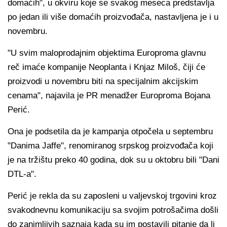
domaćih", u okviru koje se svakog meseca predstavlja
po jedan ili više domaćih proizvođača, nastavljena je i u
novembru.
"U svim maloprodajnim objektima Europroma glavnu
reč imaće kompanije Neoplanta i Knjaz Miloš, čiji će
proizvodi u novembru biti na specijalnim akcijskim
cenama", najavila je PR menadžer Europroma Bojana
Perić.
Ona je podsetila da je kampanja otpočela u septembru
"Danima Jaffe", renomiranog srpskog proizvođača koji
je na tržištu preko 40 godina, dok su u oktobru bili "Dani
DTL-a".
Perić je rekla da su zaposleni u valjevskoj trgovini kroz
svakodnevnu komunikaciju sa svojim potrošačima došli
do zanimljivih saznaja kada su im postavili pitanje da li