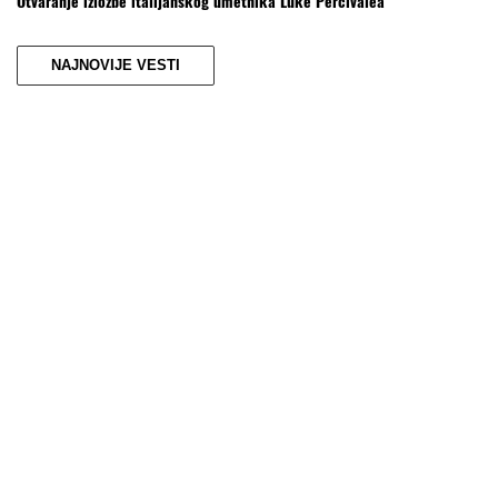
Otvaranje izložbe italijanskog umetnika Luke Perćivalea
NAJNOVIJE VESTI