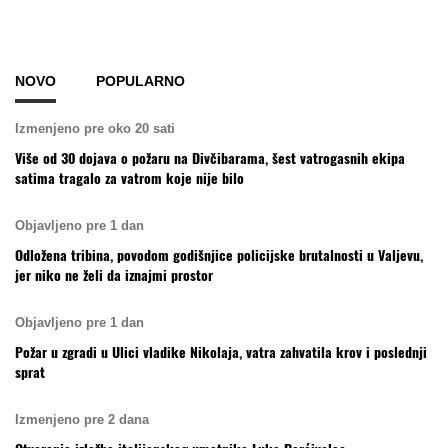
NOVO
POPULARNO
Izmenjeno pre oko 20 sati
Više od 30 dojava o požaru na Divčibarama, šest vatrogasnih ekipa
satima tragalo za vatrom koje nije bilo
Objavljeno pre 1 dan
Odložena tribina, povodom godišnjice policijske brutalnosti u Valjevu,
jer niko ne želi da iznajmi prostor
Objavljeno pre 1 dan
Požar u zgradi u Ulici vladike Nikolaja, vatra zahvatila krov i poslednji
sprat
Izmenjeno pre 2 dana