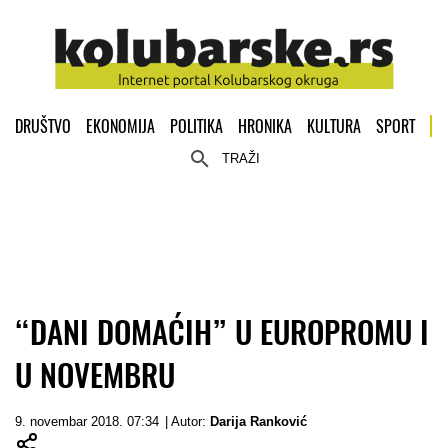
DRUŠTVO
EKONOMIJA
POLITIKA
HRONIKA
KULTURA
SPORT
TRAŽI
“DANI DOMAĆIH” U EUROPROMU I
U NOVEMBRU
9. novembar 2018. 07:34
| Autor:
Darija Ranković