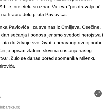
bije, preletela su iznad Valjeva "pozdravaljajući
na hrabro delo pilota Pavlovića.
enka Pavlovića i za sve nas iz Crniljeva, Osečine,
 i dan sećanja i ponosa jer smo svedoci herojstva i
ilota da žrtvuje svoj život u neravnopravnoj borbi
in je upisan zlatnim slovima u istoriju našeg
stva", čulo se danas pored spomenika Milenku
mirovića
lubarske.rs)