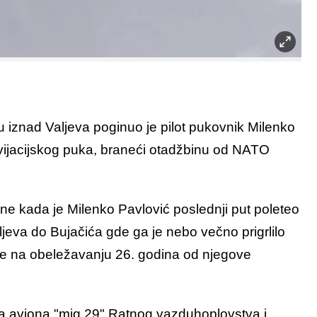
 iznad Valjeva poginuo je pilot pukovnik Milenko
ijacijskog puka, braneći otadžbinu od NATO
e kada je Milenko Pavlović poslednji put poleteo
ljeva do Bujačića gde ga je nebo večno prigrlilo
 je na obeležavanju 26. godina od njegove
va aviona "mig 29" Ratnog vazduhoplovstva i