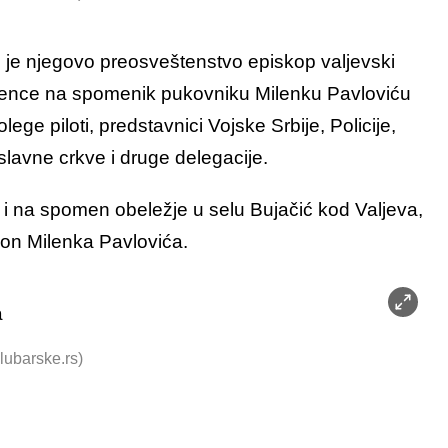
 je njegovo preosveštenstvo episkop valjevski
 Vence na spomenik pukovniku Milenku Pavloviću
lege piloti, predstavnici Vojske Srbije, Policije,
lavne crkve i druge delegacije.
e i na spomen obeležje u selu Bujačić kod Valjeva,
ion Milenka Pavlovića.
lubarske.rs)