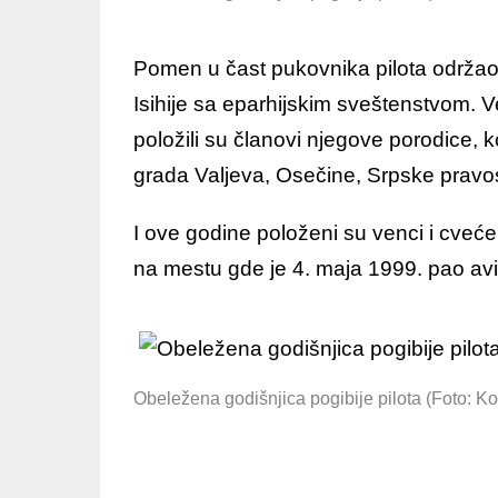
Pomen u čast pukovnika pilota održao
Isihije sa eparhijskim sveštenstvom.
položili su članovi njegove porodice, ko
grada Valjeva, Osečine, Srpske pravos
I ove godine položeni su venci i cveć
na mestu gde je 4. maja 1999. pao av
Obeležena godišnjica pogibije pilota (Foto: Ko