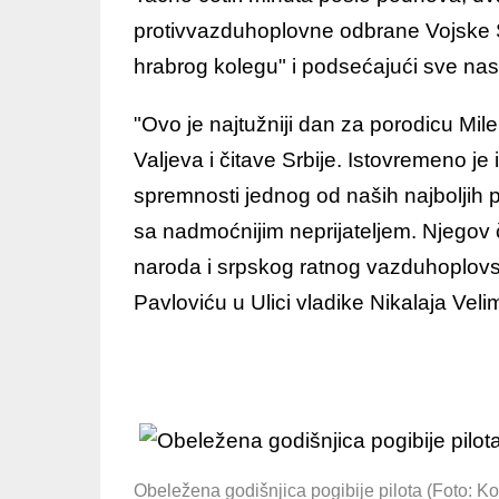
protivvazduhoplovne odbrane Vojske Sr
hrabrog kolegu" i podsećajući sve nas 
"Ovo je najtužniji dan za porodicu Mil
Valjeva i čitave Srbije. Istovremeno je
spremnosti jednog od naših najboljih p
sa nadmoćnijim neprijateljem. Njegov č
naroda i srpskog ratnog vazduhoplov
Pavloviću u Ulici vladike Nikalaja Veli
Obeležena godišnjica pogibije pilota (Foto: Ko