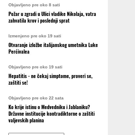
Objavljeno pre oko 8 sati
Požar u zgradi u Ulici vladike Nikolaja, vatra
zahvatila krov i poslednji sprat
Izmenjeno pre oko 19 sati
Otvaranje izložbe italijanskog umetnika Luke
Perćivalea
Objavljeno pre oko 19 sati
Hepatitis - ne čekaj simptome, proveri se,
zaštiti se!
Objavljeno pre oko 22 sata
Ko krije istinu o Medvedniku i Jablaniku?
Državne institucije kontradiktorne o zaštiti
valjevskih planina