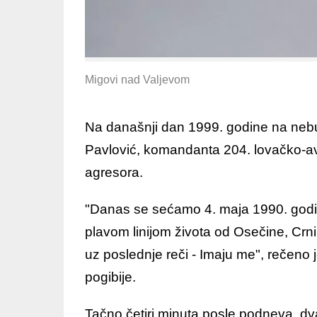
Migovi nad Valjevom
Na današnji dan 1999. godine na nebu
Pavlović, komandanta 204. lovačko-av
agresora.
"Danas se sećamo 4. maja 1990. godin
plavom linijom života od Osečine, Crni
uz poslednje reči - Imaju me", rečeno
pogibije.
Tačno četiri minuta posle podneva, d