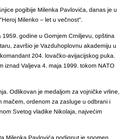
jice pogibije Milenka Pavlovića, danas je u
"Heroj Milenko – let u večnost".
a 1959. godine u Gornjem Crniljevu, opština
taru, završio je Vazduhoplovnu akademiju u
 i komandant 204. lovačko-avijacijskog puka.
om iznad Valjeva 4. maja 1999. tokom NATO
anja. Odlikovan je medaljom za vojničke vrline,
m mačem, ordenom za zasluge u odbrani i
enom Svetog vladike Nikolaja, najvećim
ota Milenka Pavlovića podignut je spomen