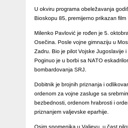
U okviru programa obeležavanja godišn
Bioskopu 85, premijerno prikazan film 
Milenko Pavlović je rođen je 5. oktobr
Osečina. Posle vojne gimnaziju u Mos
Zadru. Bio je pilot Vojske Jugoslavije
Poginuo je u borbi sa NATO eskadril
bombardovanja SRJ.
Dobitnik je brojnih priznanja i odlikov
ordenom za vojne zasluge sa srebrni
bezbednosti, ordenom hrabrosti i ord
priznanjem valjevske eparhije.
Osim spomenika u Valjevu, u čast pil