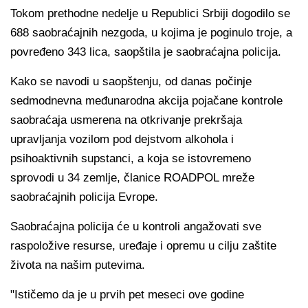
Tokom prethodne nedelje u Republici Srbiji dogodilo se
688 saobraćajnih nezgoda, u kojima je poginulo troje, a
povređeno 343 lica, saopštila je saobraćajna policija.
Kako se navodi u saopštenju, od danas počinje
sedmodnevna međunarodna akcija pojačane kontrole
saobraćaja usmerena na otkrivanje prekršaja
upravljanja vozilom pod dejstvom alkohola i
psihoaktivnih supstanci, a koja se istovremeno
sprovodi u 34 zemlje, članice ROADPOL mreže
saobraćajnih policija Evrope.
Saobraćajna policija će u kontroli angažovati sve
raspoložive resurse, uređaje i opremu u cilju zaštite
života na našim putevima.
"Ističemo da je u prvih pet meseci ove godine