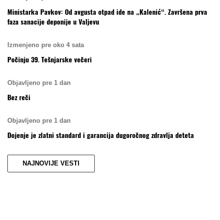
Ministarka Pavkov: Od avgusta otpad ide na „Kalenić“. Završena prva
faza sanacije deponije u Valjevu
Izmenjeno pre oko 4 sata
Počinju 39. Tešnjarske večeri
Objavljeno pre 1 dan
Bez reči
Objavljeno pre 1 dan
Dojenje je zlatni standard i garancija dugoročnog zdravlja deteta
NAJNOVIJE VESTI