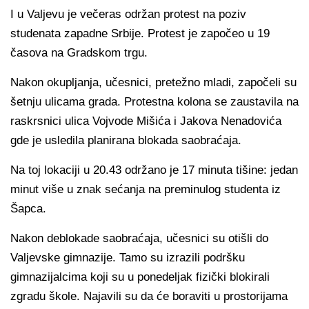
I u Valjevu je večeras održan protest na poziv
studenata zapadne Srbije. Protest je započeo u 19
časova na Gradskom trgu.
Nakon okupljanja, učesnici, pretežno mladi, započeli su
šetnju ulicama grada. Protestna kolona se zaustavila na
raskrsnici ulica Vojvode Mišića i Jakova Nenadovića
gde je usledila planirana blokada saobraćaja.
Na toj lokaciji u 20.43 održano je 17 minuta tišine: jedan
minut više u znak sećanja na preminulog studenta iz
Šapca.
Nakon deblokade saobraćaja, učesnici su otišli do
Valjevske gimnazije. Tamo su izrazili podršku
gimnazijalcima koji su u ponedeljak fizički blokirali
zgradu škole. Najavili su da će boraviti u prostorijama