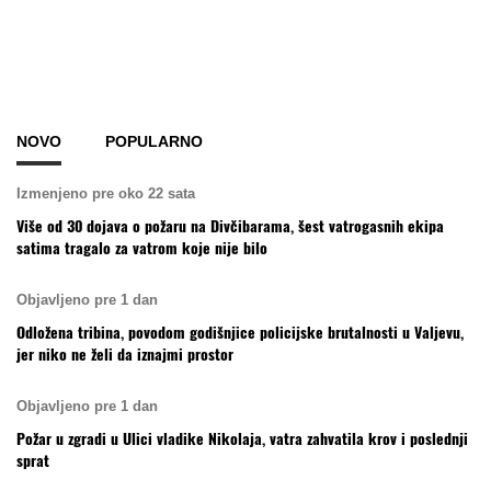
NOVO
POPULARNO
Izmenjeno pre oko 22 sata
Više od 30 dojava o požaru na Divčibarama, šest vatrogasnih ekipa
satima tragalo za vatrom koje nije bilo
Objavljeno pre 1 dan
Odložena tribina, povodom godišnjice policijske brutalnosti u Valjevu,
jer niko ne želi da iznajmi prostor
Objavljeno pre 1 dan
Požar u zgradi u Ulici vladike Nikolaja, vatra zahvatila krov i poslednji
sprat