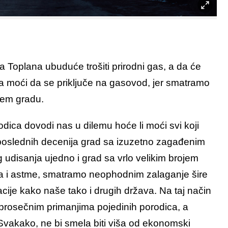
 Toplana ubuduće trošiti prirodni gas, a da će
da moći da se priključe na gasovod, jer smatramo
šem gradu.
rodica dovodi nas u dilemu hoće li moći svi koji
o poslednih decenija grad sa izuzetno zagađenim
disanja ujedno i grad sa vrlo velikim brojem
isa i astme, smatramo neophodnim zalaganje šire
ije kako naše tako i drugih država. Na taj način
i prosečnim primanjima pojedinih porodica, a
Svakako, ne bi smela biti viša od ekonomski