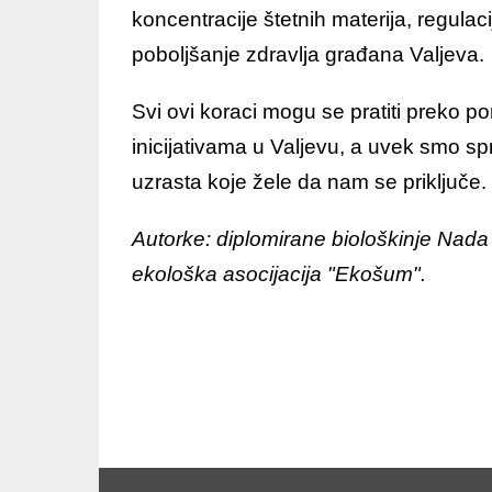
koncentracije štetnih materija, regula
poboljšanje zdravlja građana Valjeva.
Svi ovi koraci mogu se pratiti preko po
inicijativama u Valjevu, a uvek smo sp
uzrasta koje žele da nam se priključe.
Autorke: diplomirane biološkinje Nada
ekološka asocijacija "Ekošum".