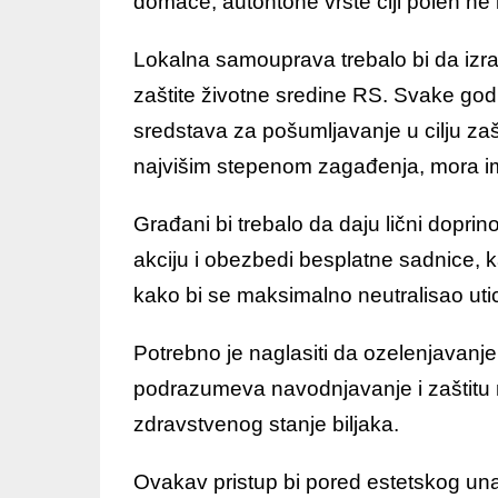
domaće, autohtone vrste čiji polen ne i
Lokalna samouprava trebalo bi da izrad
zaštite životne sredine RS. Svake god
sredstava za pošumljavanje u cilju za
najvišim stepenom zagađenja, mora imat
Građani bi trebalo da daju lični doprin
akciju i obezbedi besplatne sadnice, 
kako bi se maksimalno neutralisao utica
Potrebno je naglasiti da ozelenjavanje
podrazumeva navodnjavanje i zaštitu m
zdravstvenog stanje biljaka.
Ovakav pristup bi pored estetskog un