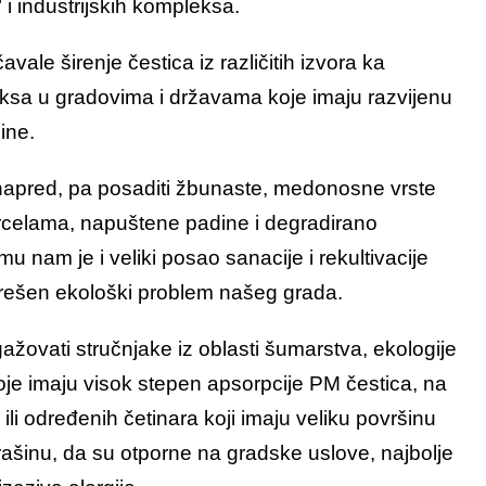
 i industrijskih kompleksa.
avale širenje čestica iz različitih izvora ka
aksa u gradovima i državama koje imaju razvijenu
ine.
k napred, pa posaditi žbunaste, medonosne vrste
rcelama, napuštene padine i degradirano
mu nam je i veliki posao sanacije i rekultivacije
erešen ekološki problem našeg grada.
ovati stručnjake iz oblasti šumarstva, ekologije
koje imaju visok stepen apsorpcije PM čestica, na
 ili određenih četinara koji imaju veliku površinu
prašinu, da su otporne na gradske uslove, najbolje