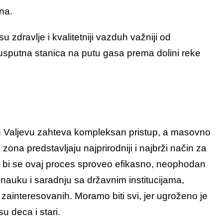
na.
zdravlje i kvalitetniji vazduh važniji od
 usputna stanica na putu gasa prema dolini reke
 Valjevu zahteva kompleksan pristup, a masovno
ona predstavljaju najprirodniji i najbrži način za
o bi se ovaj proces sproveo efikasno, neophodan
 nauku i saradnju sa državnim institucijama,
zainteresovanih. Moramo biti svi, jer ugroženo je
su deca i stari.