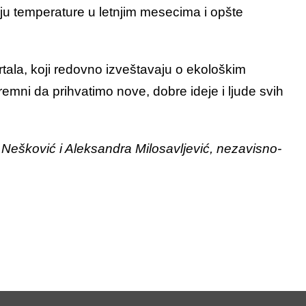
ciju temperature u letnjim mesecima i opšte
rtala, koji redovno izveštavaju o ekološkim
remni da prihvatimo nove, dobre ideje i ljude svih
 Nešković i Aleksandra Milosavljević, nezavisno-