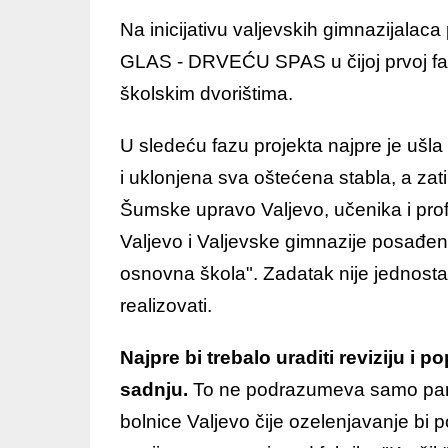
Na inicijativu valjevskih gimnazijalac
GLAS - DRVEĆU SPAS u čijoj prvoj fazi
školskim dvorištima.
U sledeću fazu projekta najpre je uš
i uklonjena sva oštećena stabla, a za
Šumske upravo Valjevo, učenika i pro
Valjevo i Valjevske gimnazije posađena
osnovna škola". Zadatak nije jednosta
realizovati.
Najpre bi trebalo uraditi reviziju i
sadnju.
To ne podrazumeva samo parkov
bolnice Valjevo čije ozelenjavanje bi p