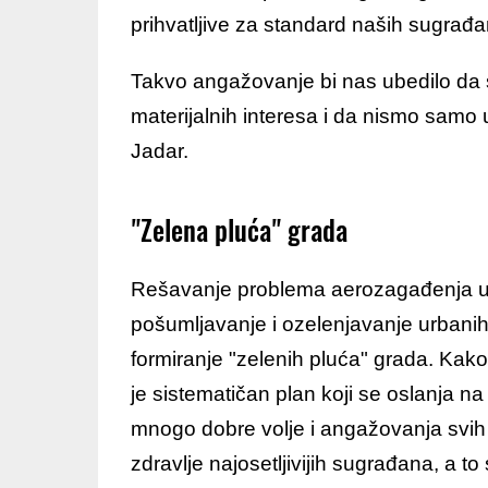
prihvatljive za standard naših sugrađa
Takvo angažovanje bi nas ubedilo da su 
materijalnih interesa i da nismo samo
Jadar.
"Zelena pluća" grada
Rešavanje problema aerozagađenja u
pošumljavanje i ozelenjavanje urbanih z
formiranje "zelenih pluća" grada. Kak
je sistematičan plan koji se oslanja na
mnogo dobre volje i angažovanja svih 
zdravlje najosetljivijih sugrađana, a to 