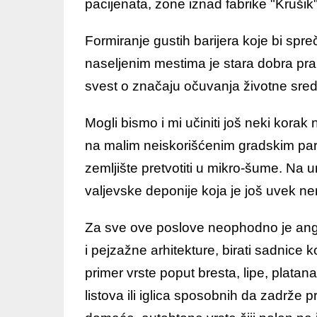
pacijenata, zone iznad fabrike "Krušik"
Formiranje gustih barijera koje bi spreč
naseljenim mestima je stara dobra pr
svest o značaju očuvanja životne sred
Mogli bismo i mi učiniti još neki kora
na malim neiskorišćenim gradskim pa
zemljište pretvotiti u mikro-šume. Na u
valjevske deponije koja je još uvek n
Za sve ove poslove neophodno je angaž
i pejzažne arhitekture, birati sadnice 
primer vrste poput bresta, lipe, platana
listova ili iglica sposobnih da zadrže 