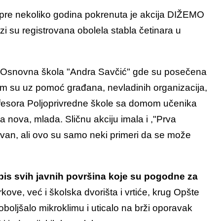
a pre nekoliko godina pokrenuta je akcija DIŽEMO
 su registrovana obolela stabla četinara u
la Osnovna škola "Andra Savčić" gde su posečena
tim su uz pomoć građana, nevladinih organizacija,
fesora Poljoprivredne škole sa domom učenika
 nova, mlada. Sličnu akciju imala i ,"Prva
van, ali ovo su samo neki primeri da se može
 popis svih javnih površina koje su pogodne za
e, već i školska dvorišta i vrtiće, krug Opšte
oboljšalo mikroklimu i uticalo na brži oporavak