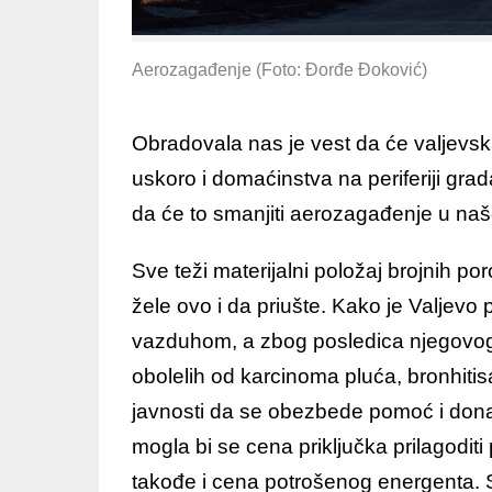
Aerozagađenje (Foto: Đorđe Đoković)
Obradovala nas je vest da će valjevska
uskoro i domaćinstva na periferiji gra
da će to smanjiti aerozagađenje u na
Sve teži materijalni položaj brojnih po
žele ovo i da priušte. Kako je Valjev
vazduhom, a zbog posledica njegovog u
obolelih od karcinoma pluća, bronhit
javnosti da se obezbede pomoć i donac
mogla bi se cena priključka prilagodit
takođe i cena potrošenog energenta. 