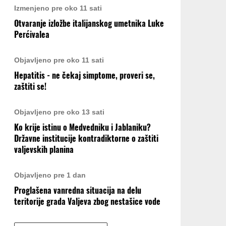
Izmenjeno pre oko 11 sati
Otvaranje izložbe italijanskog umetnika Luke
Perćivalea
Objavljeno pre oko 11 sati
Hepatitis - ne čekaj simptome, proveri se,
zaštiti se!
Objavljeno pre oko 13 sati
Ko krije istinu o Medvedniku i Jablaniku?
Državne institucije kontradiktorne o zaštiti
valjevskih planina
Objavljeno pre 1 dan
Proglašena vanredna situacija na delu
teritorije grada Valjeva zbog nestašice vode