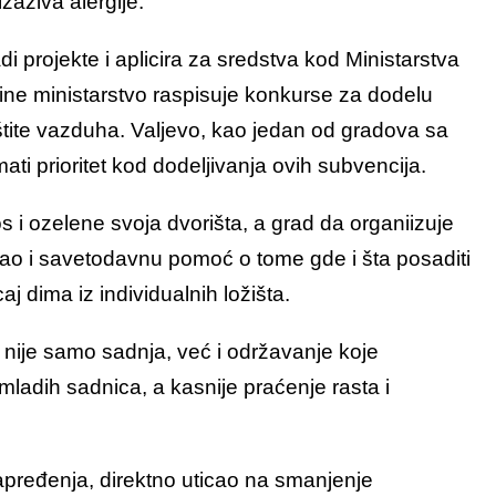
zaziva alergije.
i projekte i aplicira za sredstva kod Ministarstva
ine ministarstvo raspisuje konkurse za dodelu
štite vazduha. Valjevo, kao jedan od gradova sa
i prioritet kod dodeljivanja ovih subvencija.
os i ozelene svoja dvorišta, a grad da organiizuje
kao i savetodavnu pomoć o tome gde i šta posaditi
j dima iz individualnih ložišta.
 nije samo sadnja, već i održavanje koje
ladih sadnica, a kasnije praćenje rasta i
apređenja, direktno uticao na smanjenje