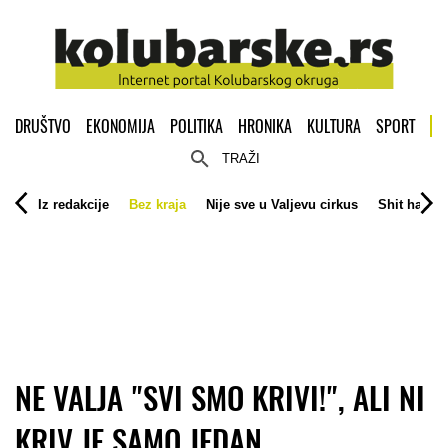
DRUŠTVO
EKONOMIJA
POLITIKA
HRONIKA
KULTURA
SPORT
TRAŽI
Iz redakcije
Bez kraja
Nije sve u Valjevu cirkus
Shit happe
NE VALJA "SVI SMO KRIVI!", ALI NI
KRIV JE SAMO JEDAN...