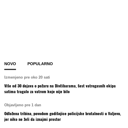
NOVO
POPULARNO
Izmenjeno pre oko 20 sati
Više od 30 dojava o požaru na Divčibarama, šest vatrogasnih ekipa
satima tragalo za vatrom koje nije bilo
Objavljeno pre 1 dan
Odložena tribina, povodom godišnjice policijske brutalnosti u Valjevu,
jer niko ne želi da iznajmi prostor