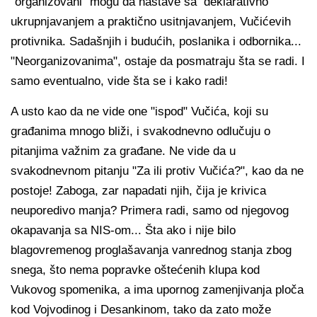
"organizovani" mogu da nastave sa deklarativno
ukrupnjavanjem a praktično usitnjavanjem, Vučićevih
protivnika. Sadašnjih i budućih, poslanika i odbornika...
"Neorganizovanima", ostaje da posmatraju šta se radi. I
samo eventualno, vide šta se i kako radi!
A usto kao da ne vide one "ispod" Vučića, koji su
građanima mnogo bliži, i svakodnevno odlučuju o
pitanjima važnim za građane. Ne vide da u
svakodnevnom pitanju "Za ili protiv Vučića?", kao da ne
postoje! Zaboga, zar napadati njih, čija je krivica
neuporedivo manja? Primera radi, samo od njegovog
okapavanja sa NIS-om... Šta ako i nije bilo
blagovremenog proglašavanja vanrednog stanja zbog
snega, što nema popravke oštećenih klupa kod
Vukovog spomenika, a ima upornog zamenjivanja ploča
kod Vojvodinog i Desankinom, tako da zato može