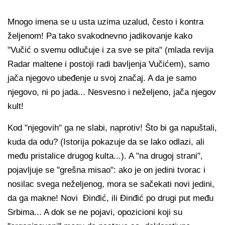
Mnogo imena se u usta uzima uzalud, često i kontra
željenom! Pa tako svakodnevno jadikovanje kako
"Vučić o svemu odlučuje i za sve se pita" (mlada revija
Radar maltene i postoji radi bavljenja Vučićem), samo
jača njegovo ubeđenje u svoj značaj. A da je samo
njegovo, ni po jada... Nesvesno i neželjeno, jača njegov
kult!
Kod "njegovih" ga ne slabi, naprotiv! Što bi ga napuštali,
kuda da odu? (Istorija pokazuje da se lako odlazi, ali
među pristalice drugog kulta...). A "na drugoj strani",
pojavljuje se "grešna misao": ako je on jedini tvorac i
nosilac svega neželjenog, mora se sačekati novi jedini,
da ga makne! Novi Đinđić, ili Đinđić po drugi put među
Srbima... A dok se ne pojavi, opozicioni koji su