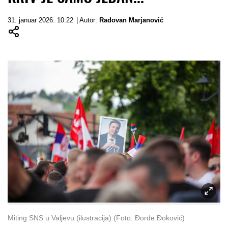
31. januar 2026. 10:22
| Autor:
Radovan Marjanović
Miting SNS u Valjevu (ilustracija) (Foto: Đorđe Đoković)