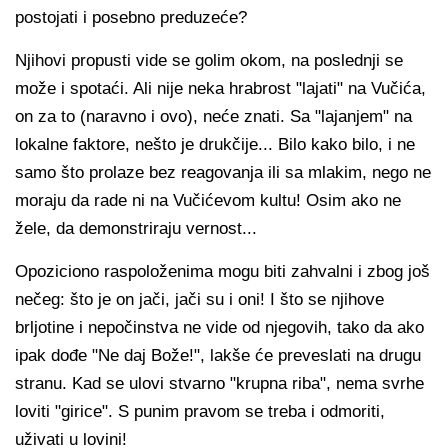
postojati i posebno preduzeće?
Njihovi propusti vide se golim okom, na poslednji se
može i spotaći. Ali nije neka hrabrost "lajati" na Vučića,
on za to (naravno i ovo), neće znati. Sa "lajanjem" na
lokalne faktore, nešto je drukčije... Bilo kako bilo, i ne
samo što prolaze bez reagovanja ili sa mlakim, nego ne
moraju da rade ni na Vučićevom kultu! Osim ako ne
žele, da demonstriraju vernost...
Opoziciono raspoloženima mogu biti zahvalni i zbog još
nečeg: što je on jači, jači su i oni! I što se njihove
brljotine i nepočinstva ne vide od njegovih, tako da ako
ipak dođe "Ne daj Bože!", lakše će preveslati na drugu
stranu. Kad se ulovi stvarno "krupna riba", nema svrhe
loviti "girice". S punim pravom se treba i odmoriti,
uživati u lovini!