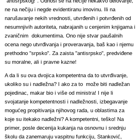
"antisrpskog!". Odnosi se na nečije nekakvo delovanje,
ne na nečiju i negde evidentiranu imovinu. Ili na
narušavanje nekih vrednosti, utvrđenih i potvrđenih od
nesumnjivih autoriteta, nabrajanih u cenjenim knjigama i
zvaničnim dokumentima. Ono nije stvar paušalnih
ocena nego utvrđivanja i proveravanja, baš kao i njemu
prethodno "srpsko". Za zaista "antisrpsko", predviđene
su moralne, ali i pravne kazne!
A da li su ova dvojica kompetentna da to utvrđivanje,
ukoliko su i nadležna? I ako za to može biti nadležan
pojedinac, makar bio i više od ministra! I nije li
svojatanje kompetentnosti i nadležnosti, izbegavanje
mogućeg propitivanja njihovog rada, u oblastima za
koje su itekako nadležni? A kompetentni, teško! Na
primer, posle decenija kukanja na osnovnu i srednju
školu da zanemaruju vaspitnu funkciju, Stanković,