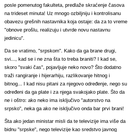
posle pomenutog fakulteta, predlaže skraćenje časova
na trideset minuta! Uz mnogo ozbiljniju i kontrolisanu
obavezu grešnih nastavnika koja ostaje: da za to vreme
"obnove prošlu, realizuju i utvrde novu nastavnu
jedinicu".
Da se vratimo, "srpskom". Kako da ga brane drugi,
svi..., kad se i ne zna šta to treba braniti? I kad se,
skoro "svaki čas", pojavljuje neko novo? Što dodatno
traži rangiranje i hijerarhiju, razlikovanje hitnog i
bitnog... I kad nisu pitani za njegovo određenje, nego su
određeni da ga plate i za njega svakojako plate. Što da
ne i oštro: ako neko ima isključivo "autorstvo na
srpsko", neka ga ako ne isključivo onda bar prvi brani!
Šta ako jedan ministar misli da te televizije ima više da
bidnu "srpske", nego televizije kao sredstvo javnog