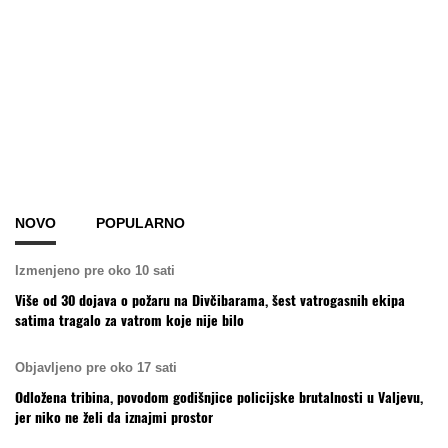
NOVO
POPULARNO
Izmenjeno pre oko 10 sati
Više od 30 dojava o požaru na Divčibarama, šest vatrogasnih ekipa
satima tragalo za vatrom koje nije bilo
Objavljeno pre oko 17 sati
Odložena tribina, povodom godišnjice policijske brutalnosti u Valjevu,
jer niko ne želi da iznajmi prostor