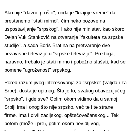
Ako nije "davno prošlo", onda je "krajnje vreme" da
prestanemo "stati mirno", čim neko pozove na
uspostavljanje "srpskog". I ako nije ministar, kao skoro
Dejan Vuk Stanković na otvaranje "fakulteta za srpske
studije", a sada Boris Bratina na pretvaranje dve
nezavisne televizije u "srpske televizije". Pre toga,
naravno, trebalo je stati mirno i pobožno slušati, kad se
pomene "ugroženost" srpskog.
Pored razumljivog interesovanja za "srpsko" (valjda i za
Srbe), dosta je upitnog. Šta je to, svakog obavezujućeg
"srpsko", i gde sve? Golim okom vidimo da u samoj
Srbiji ima i onog što nije srpsko, već te i te strane
firme. Ima i civilizacijskog, opštečovečanskog... Tek
potom (može i pre), golim okom nevidljivog,