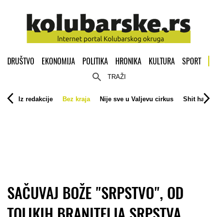
DRUŠTVO
EKONOMIJA
POLITIKA
HRONIKA
KULTURA
SPORT
TRAŽI
Iz redakcije
Bez kraja
Nije sve u Valjevu cirkus
Shit happe
SAČUVAJ BOŽE "SRPSTVO", OD
TOLIKIH BRANITELJA SRPSTVA...