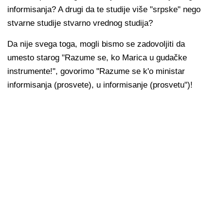
informisanja? A drugi da te studije više "srpske" nego
stvarne studije stvarno vrednog studija?
Da nije svega toga, mogli bismo se zadovoljiti da
umesto starog "Razume se, ko Marica u gudačke
instrumente!", govorimo "Razume se k'o ministar
informisanja (prosvete), u informisanje (prosvetu")!