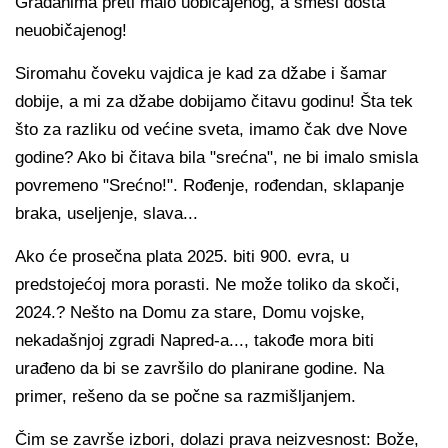
Građanima preti malo uobičajenog, a smeši dosta
neuobičajenog!
Siromahu čoveku vajdica je kad za džabe i šamar
dobije, a mi za džabe dobijamo čitavu godinu! Šta tek
što za razliku od većine sveta, imamo čak dve Nove
godine? Ako bi čitava bila "srećna", ne bi imalo smisla
povremeno "Srećno!". Rođenje, rođendan, sklapanje
braka, useljenje, slava...
Ako će prosečna plata 2025. biti 900. evra, u
predstojećoj mora porasti. Ne može toliko da skoči,
2024.? Nešto na Domu za stare, Domu vojske,
nekadašnjoj zgradi Napred-a..., takođe mora biti
urađeno da bi se završilo do planirane godine. Na
primer, rešeno da se počne sa razmišljanjem.
Čim se završe izbori, dolazi prava neizvesnost: Bože,