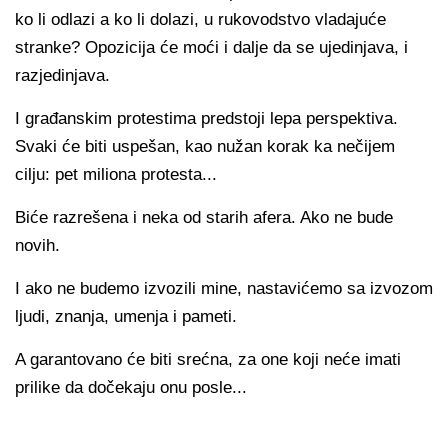
ko li odlazi a ko li dolazi, u rukovodstvo vladajuće
stranke? Opozicija će moći i dalje da se ujedinjava, i
razjedinjava.
I građanskim protestima predstoji lepa perspektiva.
Svaki će biti uspešan, kao nužan korak ka nečijem
cilju: pet miliona protesta...
Biće razrešena i neka od starih afera. Ako ne bude
novih.
I ako ne budemo izvozili mine, nastavićemo sa izvozom
ljudi, znanja, umenja i pameti.
A garantovano će biti srećna, za one koji neće imati
prilike da dočekaju onu posle...