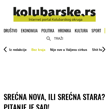
DRUŠTVO
EKONOMIJA
POLITIKA
HRONIKA
KULTURA
SPORT
TRAŽI
Iz redakcije
Bez kraja
Nije sve u Valjevu cirkus
Shit happe
SREĆNA NOVA, ILI SREĆNA STARA?
PITANJE JE SAD!