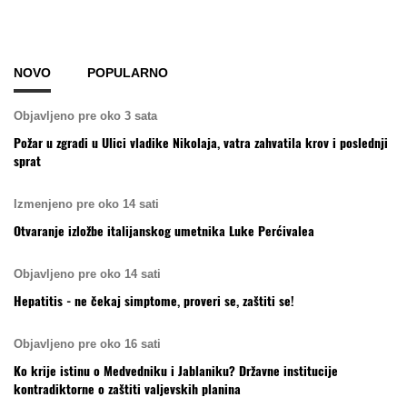
NOVO
POPULARNO
Objavljeno pre oko 3 sata
Požar u zgradi u Ulici vladike Nikolaja, vatra zahvatila krov i poslednji
sprat
Izmenjeno pre oko 14 sati
Otvaranje izložbe italijanskog umetnika Luke Perćivalea
Objavljeno pre oko 14 sati
Hepatitis - ne čekaj simptome, proveri se, zaštiti se!
Objavljeno pre oko 16 sati
Ko krije istinu o Medvedniku i Jablaniku? Državne institucije
kontradiktorne o zaštiti valjevskih planina