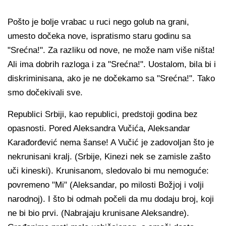
Pošto je bolje vrabac u ruci nego golub na grani,
umesto dočeka nove, ispratismo staru godinu sa
"Srećna!". Za razliku od nove, ne može nam više ništa!
Ali ima dobrih razloga i za "Srećna!". Uostalom, bila bi i
diskriminisana, ako je ne dočekamo sa "Srećna!". Tako
smo dočekivali sve.
Republici Srbiji, kao republici, predstoji godina bez
opasnosti. Pored Aleksandra Vučića, Aleksandar
Karađorđević nema šanse! A Vučić je zadovoljan što je
nekrunisani kralj. (Srbije, Kinezi nek se zamisle zašto
uči kineski). Krunisanom, sledovalo bi mu nemoguće:
povremeno "Mi" (Aleksandar, po milosti Božjoj i volji
narodnoj). I što bi odmah počeli da mu dodaju broj, koji
ne bi bio prvi. (Nabrajaju krunisane Aleksandre).