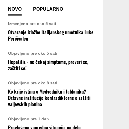
NOVO
POPULARNO
Izmenjeno pre oko 5 sati
Otvaranje izložbe italijanskog umetnika Luke
Perćivalea
Objavljeno pre oko 5 sati
Hepatitis - ne čekaj simptome, proveri se,
zaštiti se!
Objavljeno pre oko 8 sati
Ko krije istinu o Medvedniku i Jablaniku?
Državne institucije kontradiktorne o zaštiti
valjevskih planina
Objavljeno pre 1 dan
Proglašena vanredna situacija na delu