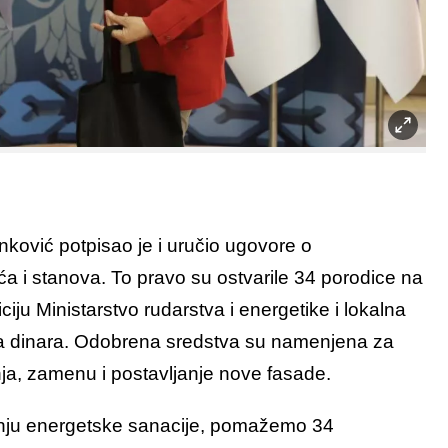
ković potpisao je i uručio ugovore o
ća i stanova. To pravo su ostvarile 34 porodice na
ticiju Ministarstvo rudarstva i energetike i lokalna
na dinara. Odobrena sredstva su namenjena za
nja, zamenu i postavljanje nove fasade.
anju energetske sanacije, pomažemo 34