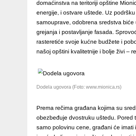
domaćinstva na teritoriji opštine Mio
energije, i ostvare uštede. Uz podršku 
samouprave, odobrena sredstva biće u
grejanja i postavljanje fasada. Spro
rasteretiće svoje kućne budžete i pobo
našoj opštini kvalitetnije i bolje živi – 
Dodela ugovora (Foto: www.mionica.rs)
Prema rečima građana kojima su sredst
obezbeđuje dvostruku uštedu. Pored to
samo polovinu cene, građani će imati 