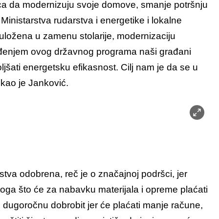
nica da modernizuju svoje domove, smanje potršnju
Ministarstva rudarstva i energetike i lokalne
ložena u zamenu stolarije, modernizaciju
vođenjem ovog državnog programa naši građani
ljšati energetsku efikasnost. Cilj nam je da se u
rekao je Janković.
va odobrena, reč je o značajnoj podršci, jer
ga što će za nabavku materijala i opreme plaćati
i dugoročnu dobrobit jer će plaćati manje račune,