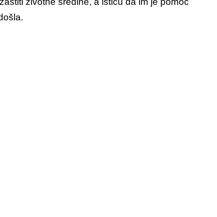
 zaštiti životne sredine, a ističu da im je pomoć
došla.