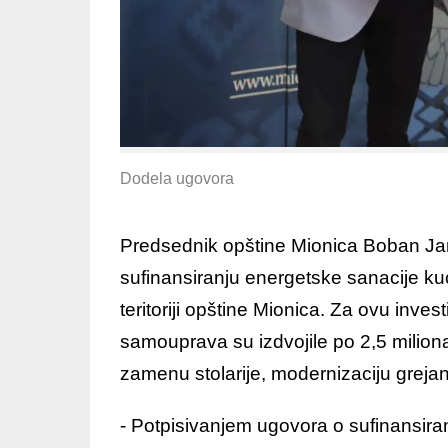
Dodela ugovora
Predsednik opštine Mionica Boban Jan
sufinansiranju energetske sanacije ku
teritoriji opštine Mionica. Za ovu inves
samouprava su izdvojile po 2,5 milio
zamenu stolarije, modernizaciju greja
- Potpisivanjem ugovora o sufinansir