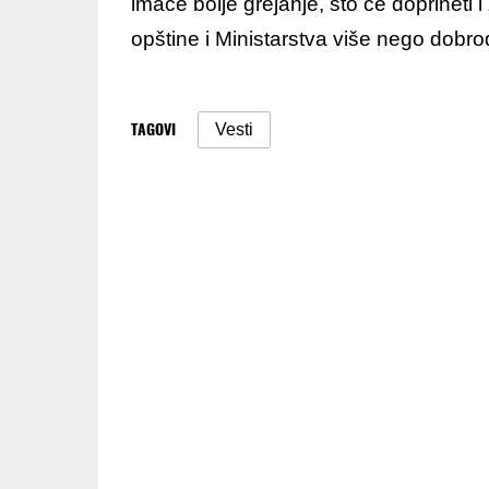
imaće bolje grejanje, što će doprineti i
opštine i Ministarstva više nego dobro
TAGOVI
Vesti