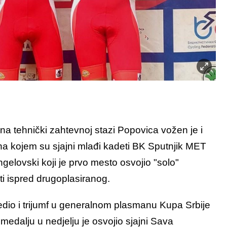
na tehnički zahtevnoj stazi Popovica vožen je i
na kojem su sjajni mlađi kadeti BK Sputnjik MET
Angelovski koji je prvo mesto osvojio "solo"
i ispred drugoplasiranog.
io i trijumf u generalnom plasmanu Kupa Srbije
 medalju u nedjelju je osvojio sjajni Sava