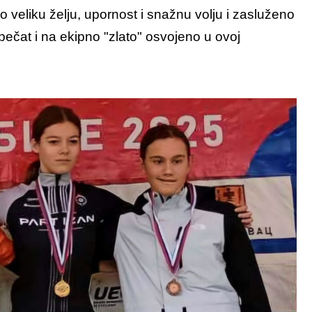
ao veliku želju, upornost i snažnu volju i zasluženo
ečat i na ekipno "zlato" osvojeno u ovoj