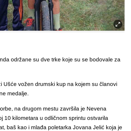
nda održane su dve trke koje su se bodovale za
zi Ušće vožen drumski kup na kojem su članovi
rne medalje.
 borbe, na drugom mestu završila je Nevena
j 10 kilometara u odličnom sprintu ostvarila
nat, baš kao i mlađa poletarka Jovana Jelić koja je