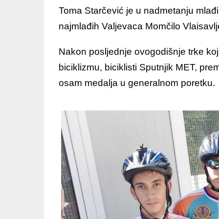
Toma Starčević je u nadmetanju mlađih
najmlađih Valjevaca Momčilo Vlaisavlj
Nakon posljednje ovogodišnje trke ko
biciklizmu, biciklisti Sputnjik MET, p
osam medalja u generalnom poretku.