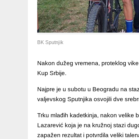
BK Sputnjik
Nakon dužeg vremena, proteklog vike
Kup Srbije.
Najpre je u subotu u Beogradu na sta
valjevskog Sputnjika osvojili dve sreb
Trku mlađih kadetkinja, nakon velike
Lazarević koja je na kružnoj stazi dugo
zapažen rezultat i potvrdila veliki tale