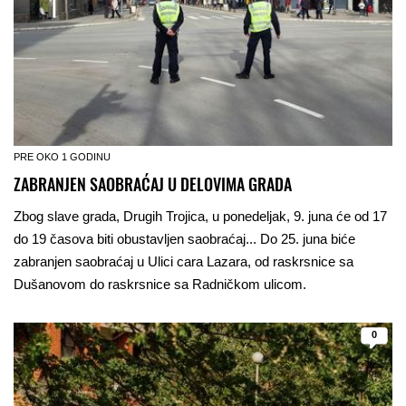
PRE OKO 1 GODINU
ZABRANJEN SAOBRAĆAJ U DELOVIMA GRADA
Zbog slave grada, Drugih Trojica, u ponedeljak, 9. juna će od 17
do 19 časova biti obustavljen saobraćaj... Do 25. juna biće
zabranjen saobraćaj u Ulici cara Lazara, od raskrsnice sa
Dušanovom do raskrsnice sa Radničkom ulicom.
0