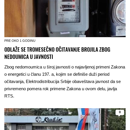
PRE OKO 1 GODINU
ODLAŽE SE TROMESEČNO OČITAVANJE BROJILA ZBOG
NEDOUMICA U JAVNOSTI
Zbog nedomoumica u široj javnosti o najavljenoj primeni Zakona
o energetici u članu 197. a, kojim se definiše duži period
očitavanja, Elektrodistribucija Srbije obaveštava javnost da se
privremeno pomera rok primene Zakona u ovom delu, javlja
RTS.
0