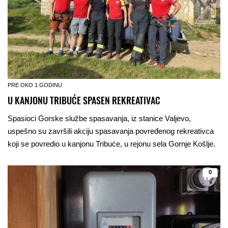
PRE OKO 1 GODINU
U KANJONU TRIBUĆE SPASEN REKREATIVAC
Spasioci Gorske službe spasavanja, iz stanice Valjevo,
uspešno su završili akciju spasavanja povređenog rekreativca
koji se povredio u kanjonu Tribuće, u rejonu sela Gornje Košlje.
0