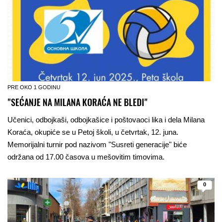
PRE OKO 1 GODINU
"SEĆANJE NA MILANA KORAĆA NE BLEDI"
Učenici, odbojkaši, odbojkašice i poštovaoci lika i dela Milana
Koraća, okupiće se u Petoj školi, u četvrtak, 12. juna.
Memorijalni turnir pod nazivom "Susreti generacije" biće
održana od 17.00 časova u mešovitim timovima.
0