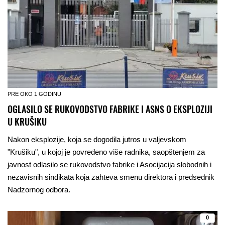
PRE OKO 1 GODINU
OGLASILO SE RUKOVODSTVO FABRIKE I ASNS O EKSPLOZIJI
U KRUŠIKU
Nakon eksplozije, koja se dogodila jutros u valjevskom
"Krušiku", u kojoj je povređeno više radnika, saopštenjem za
javnost odlasilo se rukovodstvo fabrike i Asocijacija slobodnih i
nezavisnih sindikata koja zahteva smenu direktora i predsednik
Nadzornog odbora.
0