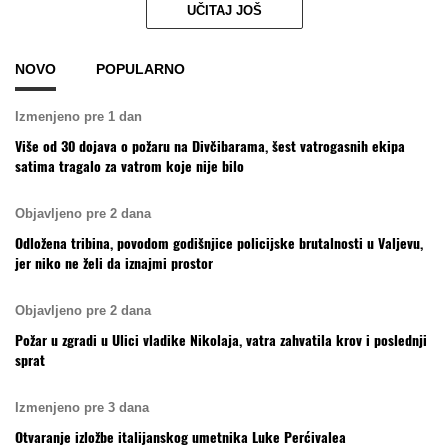
UČITAJ JOŠ
NOVO
POPULARNO
Izmenjeno pre 1 dan
Više od 30 dojava o požaru na Divčibarama, šest vatrogasnih ekipa
satima tragalo za vatrom koje nije bilo
Objavljeno pre 2 dana
Odložena tribina, povodom godišnjice policijske brutalnosti u Valjevu,
jer niko ne želi da iznajmi prostor
Objavljeno pre 2 dana
Požar u zgradi u Ulici vladike Nikolaja, vatra zahvatila krov i poslednji
sprat
Izmenjeno pre 3 dana
Otvaranje izložbe italijanskog umetnika Luke Perćivalea