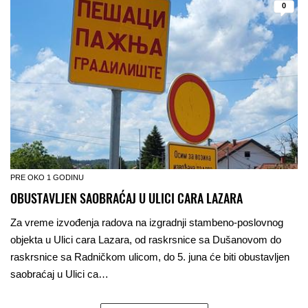
0
PRE OKO 1 GODINU
OBUSTAVLJEN SAOBRAĆAJ U ULICI CARA LAZARA
Za vreme izvođenja radova na izgradnji stambeno-poslovnog
objekta u Ulici cara Lazara, od raskrsnice sa Dušanovom do
raskrsnice sa Radničkom ulicom, do 5. juna će biti obustavljen
saobraćaj u Ulici ca…