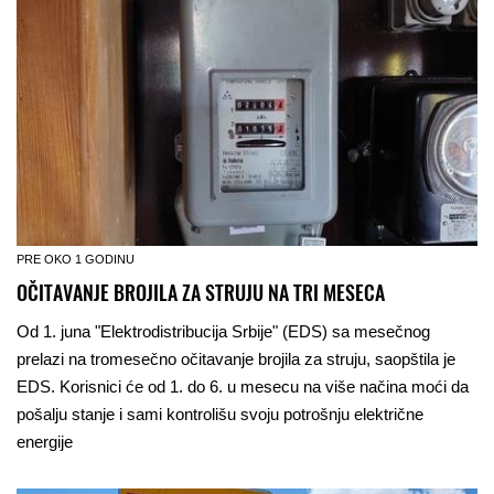
PRE OKO 1 GODINU
OČITAVANJE BROJILA ZA STRUJU NA TRI MESECA
Od 1. juna "Elektrodistribucija Srbije" (EDS) sa mesečnog
prelazi na tromesečno očitavanje brojila za struju, saopštila je
EDS. Korisnici će od 1. do 6. u mesecu na više načina moći da
pošalju stanje i sami kontrolišu svoju potrošnju električne
energije