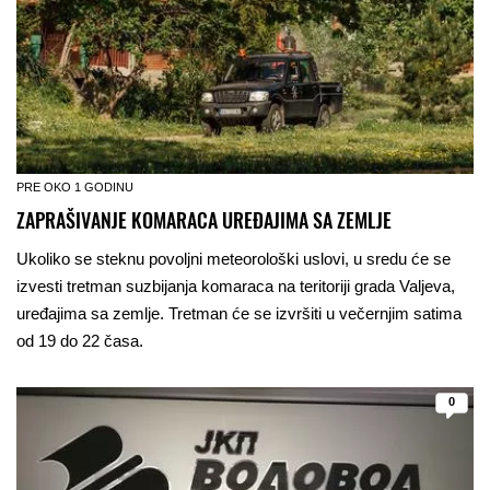
PRE OKO 1 GODINU
ZAPRAŠIVANJE KOMARACA UREĐAJIMA SA ZEMLJE
Ukoliko se steknu povoljni meteorološki uslovi, u sredu će se
izvesti tretman suzbijanja komaraca na teritoriji grada Valjeva,
uređajima sa zemlje. Tretman će se izvršiti u večernjim satima
od 19 do 22 časa.
0