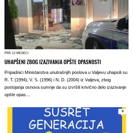
PRE 12 MESECI
UHAPŠENI ZBOG IZAZIVANJA OPŠTE OPASNOSTI
Pripadnici Ministarstva unutrašnjih poslova u Valjevu uhapsili su
R. T. (1994), V. S. (1996) i N. D. (2004) iz Valjeva, zbog
postojanja osnova sumnje da su izvršili krivično delo izazivanje
opšte opas…
0