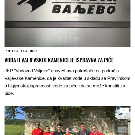
PRE OKO 1 GODINU
VODA U VALJEVSKOJ KAMENICI JE ISPRAVNA ZA PIĆE
JKP "Vodovod Valjevo" obaveštava potrošače na području
Valjevske Kamenice, da je kvalitet vode u skladu sa Pravilnikom
o higijenskoj ispravnosti vode za piće i da se može koristiti za
piće.
0