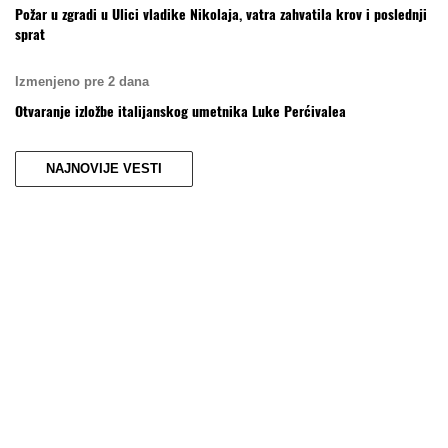
Požar u zgradi u Ulici vladike Nikolaja, vatra zahvatila krov i poslednji
sprat
Izmenjeno pre 2 dana
Otvaranje izložbe italijanskog umetnika Luke Perćivalea
NAJNOVIJE VESTI