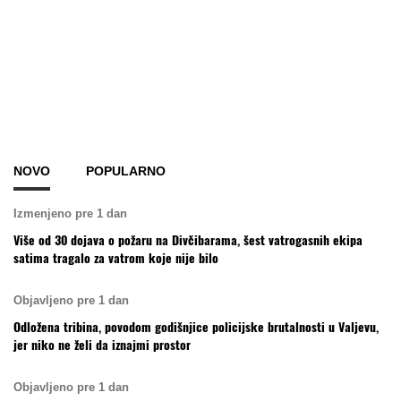
NOVO
POPULARNO
Izmenjeno pre 1 dan
Više od 30 dojava o požaru na Divčibarama, šest vatrogasnih ekipa
satima tragalo za vatrom koje nije bilo
Objavljeno pre 1 dan
Odložena tribina, povodom godišnjice policijske brutalnosti u Valjevu,
jer niko ne želi da iznajmi prostor
Objavljeno pre 1 dan