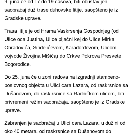
9. juna će od 17 do 19 časova, biti obustavljen
saobraćaj duž trase duhovske litije, saopšteno je iz
Gradske uprave.
Trasa litije je od Hrama Vaskrsenja Gospodnjeg (od
Ulice oca Justina, Ulice pijačni kej do Ulice Mirka
Obradovića, Sinđelićevom, Karađorđevom, Ulicom
vojvode Živojina Mišića) do Crkve Pokrova Presvete
Bogorodice.
Do 25. juna će u zoni radova na izgradnji stambeno-
poslovnog objekta u Ulici cara Lazara, od raskrsnice sa
Dušanovom, do raskirsnice sa Radničkom ulicom, biti
privremeni režim saobraćaja, saopšteno je iz Gradske
uprave.
Zabranjen je saobraćaj u Ulici cara Lazara, u dužini od
oko 40 metara, od raskrsnice sa Dušanovom do