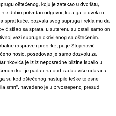
prugu oštećenog, koju je zatekao u dvorištu,
d nje dobio potvrdan odgovor, koja ga je uvela u
a sprat kuće, pozvala svog supruga i rekla mu da
ović sišao sa sprata, u suterenu su ostali samo on
otivnoj vezi supruge okrivljenog sa oštećenim.
alne rasprave i prepirke, pa je Stojanović
lašćeno nosio, posedovao je samo dozvolu za
Marinkovića je iz iz neposredne blizine ispalio u
tećenom koji je padao na pod zadao više udaraca
ga su kod oštećenog nastupile teške telesne
ila smrt", navedeno je u prvostepenoj presudi