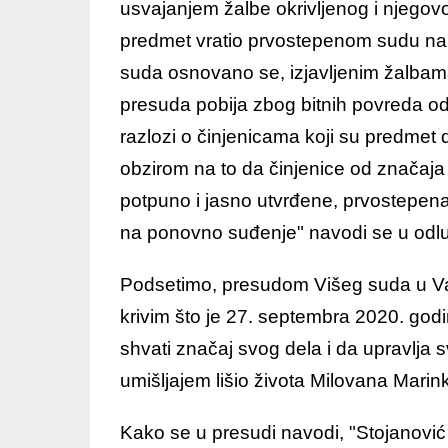
usvajanjem žalbe okrivljenog i njegov
predmet vratio prvostepenom sudu na
suda osnovano se, izjavljenim žalbam
presuda pobija zbog bitnih povreda o
razlozi o činjenicama koji su predmet d
obzirom na to da činjenice od značaja 
potpuno i jasno utvrđene, prvostepena
na ponovno suđenje" navodi se u odlu
Podsetimo, presudom Višeg suda u Val
krivim što je 27. septembra 2020. go
shvati značaj svog dela i da upravlja 
umišljajem lišio života Milovana Marin
Kako se u presudi navodi, "Stojanovi