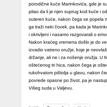
porodične kuće Marinkovića, gde je su
pitao da li je njen suprug kod kuće i o
suteren kuće, nakon čega se popela n
ga traži neki čovek, pa kada je Marink
i okrivljeni i nasamo razgovarali o em
Nakon kraćeg vremena došlo je do verb
izvadio vatreno oružje, koje je neov
držanje, ali ne i za nošenje oružja. U 
oštećenog tri hica, nakon čega je oš
rukohvatom pištolja u glavu, nakon če
povrede opasne po život, pa je nastup
Višeg suda u Valjevu.