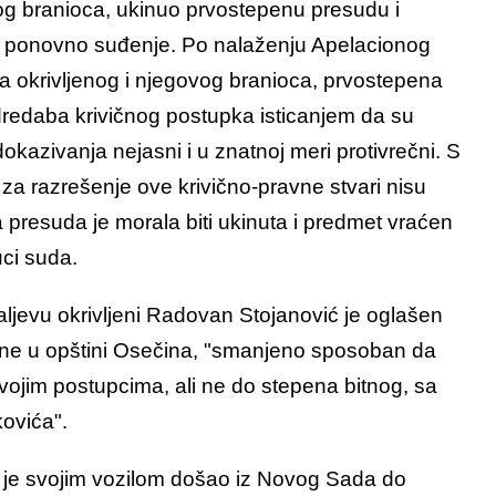
og branioca, ukinuo prvostepenu presudu i
 ponovno suđenje. Po nalaženju Apelacionog
a okrivljenog i njegovog branioca, prvostepena
dredaba krivičnog postupka isticanjem da su
okazivanja nejasni i u znatnoj meri protivrečni. S
za razrešenje ove krivično-pravne stvari nisu
 presuda je morala biti ukinuta i predmet vraćen
ci suda.
jevu okrivljeni Radovan Stojanović je oglašen
dine u opštini Osečina, "smanjeno sposoban da
svojim postupcima, ali ne do stepena bitnog, sa
kovića".
ć je svojim vozilom došao iz Novog Sada do