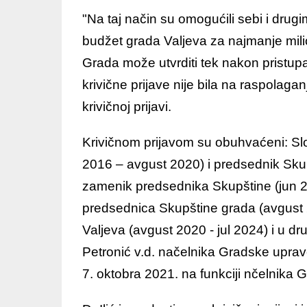
"Na taj način su omogućili sebi i drugim
budžet grada Valjeva za najmanje mili
Grada može utvrditi tek nakon pristup
krivične prijave nije bila na raspolag
krivičnoj prijavi.
Krivičnom prijavom su obuhvaćeni: Sl
2016 – avgust 2020) i predsednik Skupš
zamenik predsednika Skupštine (jun 
predsednica Skupštine grada (avgust 2
Valjeva (avgust 2020 - jul 2024) i u 
Petronić v.d. načelnika Gradske uprav
7. oktobra 2021. na funkciji nčelnika 