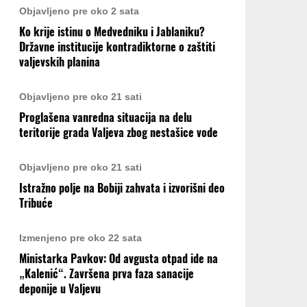
Objavljeno pre oko 2 sata
Ko krije istinu o Medvedniku i Jablaniku?
Državne institucije kontradiktorne o zaštiti
valjevskih planina
Objavljeno pre oko 21 sati
Proglašena vanredna situacija na delu
teritorije grada Valjeva zbog nestašice vode
Objavljeno pre oko 21 sati
Istražno polje na Bobiji zahvata i izvorišni deo
Tribuće
Izmenjeno pre oko 22 sata
Ministarka Pavkov: Od avgusta otpad ide na
„Kalenić“. Završena prva faza sanacije
deponije u Valjevu