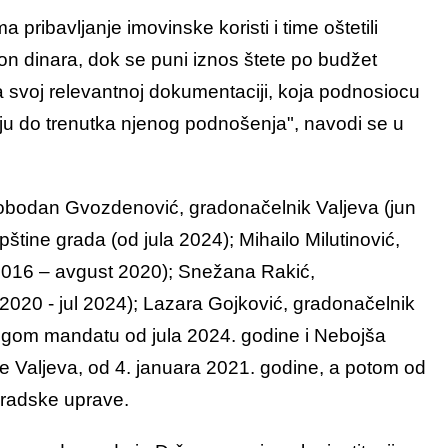
a pribavljanje imovinske koristi i time oštetili
on dinara, dok se puni iznos štete po budžet
a svoj relevantnoj dokumentaciji, koja podnosiocu
anju do trenutka njenog podnošenja", navodi se u
obodan Gvozdenović, gradonačelnik Valjeva (jun
tine grada (od jula 2024); Mihailo Milutinović,
2016 – avgust 2020); Snežana Rakić,
020 - jul 2024); Lazara Gojković, gradonačelnik
drugom mandatu od jula 2024. godine i Nebojša
e Valjeva, od 4. januara 2021. godine, a potom od
Gradske uprave.