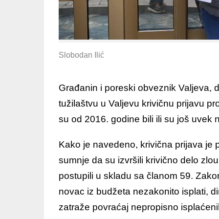
Slobodan Ilić
Građanin i poreski obveznik Valjeva,
tužilaštvu u Valjevu krivičnu prijavu pr
su od 2016. godine bili ili su još uvek n
Kako je navedeno, krivična prijava je
sumnje da su izvršili krivično delo zl
postupili u skladu sa članom 59. Zak
novac iz budžeta nezakonito isplati, d
zatraže povraćaj nepropisno isplaćen