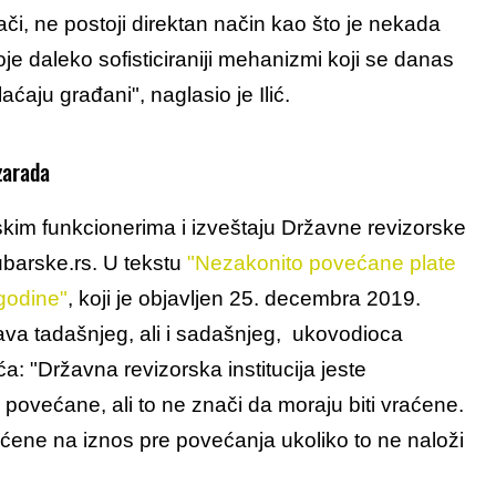
ači, ne postoji direktan način kao što je nekada
je daleko sofisticiraniji mehanizmi koji se danas
ćaju građani", naglasio je Ilić.
zarada
kim funkcionerima i izveštaju Državne revizorske
lubarske.rs. U tekstu
"Nezakonito povećane plate
 godine"
, koji je objavljen 25. decembra 2019.
ava tadašnjeg, ali i sadašnjeg, ukovodioca
a: "Državna revizorska institucija jeste
povećane, ali to ne znači da moraju biti vraćene.
aćene na iznos pre povećanja ukoliko to ne naloži