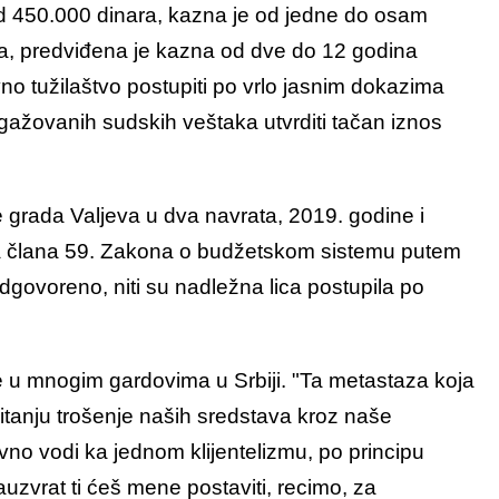
d 450.000 dinara, kazna je od jedne do osam
ara, predviđena je kazna od dve do 12 godina
o tužilaštvo postupiti po vrlo jasnim dokazima
gažovanih sudskih veštaka utvrditi tačan iznos
e grada Valjeva u dva navrata, 2019. godine i
 člana 59. Zakona o budžetskom sistemu putem
odgovoreno, niti su nadležna lica postupila po
 je u mnogim gardovima u Srbiji. "Ta metastaza koja
pitanju trošenje naših sredstava kroz naše
vno vodi ka jednom klijentelizmu, po principu
zauzvrat ti ćeš mene postaviti, recimo, za