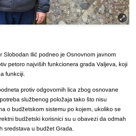
 dr Slobodan Ilić podneo je Osnovnom javnom
otiv petoro najviših funkcionera grada Valjeva, koji
a funkciji.
 podneta protiv odgovornih lica zbog osnovane
oupotreba službenog položaja tako što nisu
ona o budžetskom sistemu po kojem, ukoliko se
irektni budžetski korisnici su u obavezi da odmah
ih sredstava u budžet Grada.