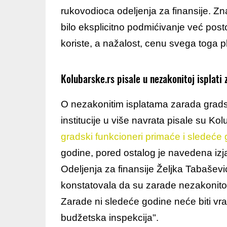
rukovodioca odeljenja za finansije. Zn
bilo eksplicitno podmićivanje već posto
koriste, a nažalost, cenu svega toga pla
Kolubarske.rs pisale u nezakonitoj isplati 
O nezakonitim isplatama zarada grads
institucije u više navrata pisale su Ko
gradski funkcioneri primaće i sledeće
godine, pored ostalog je navedena izj
Odeljenja za finansije Željka Tabašević
konstatovala da su zarade nezakonito 
Zarade ni sledeće godine neće biti vr
budžetska inspekcija".