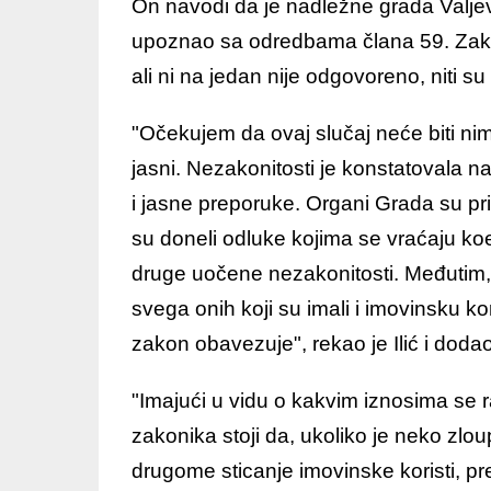
On navodi da je nadležne grada Valjev
upoznao sa odredbama člana 59. Zak
ali ni na jedan nije odgovoreno, niti 
"Očekujem da ovaj slučaj neće biti ni
jasni. Nezakonitosti je konstatovala na
i jasne preporuke. Organi Grada su pr
su doneli odluke kojima se vraćaju koef
druge uočene nezakonitosti. Međutim, 
svega onih koji su imali i imovinsku ko
zakon obavezuje", rekao je Ilić i dodao
"Imajući u vidu o kakvim iznosima se 
zakonika stoji da, ukoliko je neko zl
drugome sticanje imovinske koristi, pr