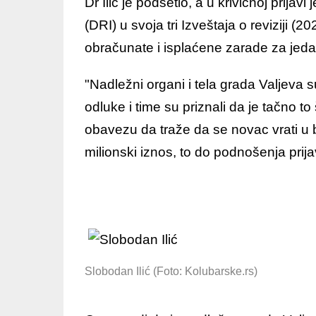
Dr Ilić je podsetio, a u krivičnoj prijav
(DRI) u svoja tri Izveštaja o reviziji 
obračunate i isplaćene zarade za jeda
"Nadležni organi i tela grada Valjeva
odluke i time su priznali da je tačno to 
obavezu da traže da se novac vrati u 
milionski iznos, to do podnošenja prijave
Slobodan Ilić (Foto: Kolubarske.rs)