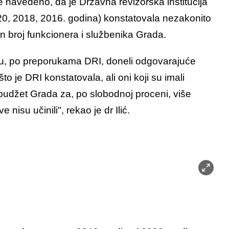
i je navedeno, da je Državna revizorska institucija
(2020, 2018, 2016. godina) konstatovala nezakonito
n broj funkcionera i službenika Grada.
 su, po preporukama DRI, doneli odgovarajuće
što je DRI konstatovala, ali oni koji su imali
budžet Grada za, po slobodnoj proceni, više
 nisu učinili", rekao je dr Ilić.