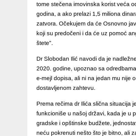
tome stečena imovinska korist veća o
godina, a ako prelazi 1,5 miliona din
zatvora. Očekujem da će Osnovno javn
koji su predočeni i da će uz pomoć an
štete".
Dr Slobodan Ilić navodi da je nadležn
2020. godine, upoznao sa odredbama
e-mejl dopisa, ali ni na jedan mu nije 
dostavljenom zahtevu.
Prema rečima dr Ilića slična situacija
funkcioniše u našoj državi, kada je u 
gradske i opštinske budžete, jednosta
neću pokrenuti nešto što je bitno, ali 