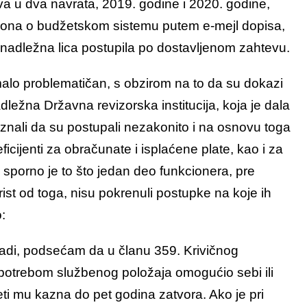
a u dva navrata, 2019. godine i 2020. godine,
ona o budžetskom sistemu putem e-mejl dopisa,
su nadležna lica postupila po dostavljenom zahtevu.
malo problematičan, s obzirom na to da su dokazi
dležna Državna revizorska institucija, koja je dala
iznali da su postupali nezakonito i na osnovu toga
icijenti za obračunate i isplaćene plate, kao i za
sporno je to što jedan deo funkcionera, pre
rist od toga, nisu pokrenuli postupke na koje ih
:
radi, podsećam da u članu 359. Krivičnog
oupotrebom službenog položaja omogućio sebi ili
eti mu kazna do pet godina zatvora. Ako je pri