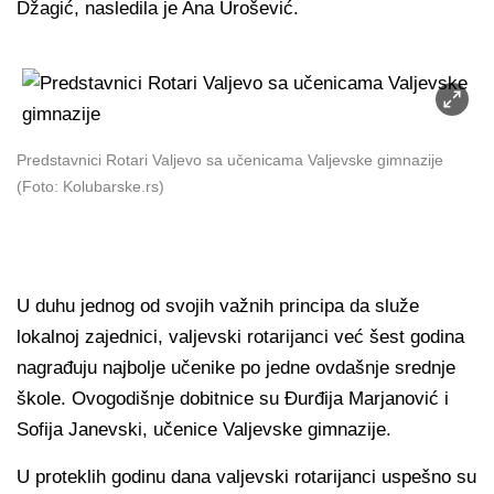
Džagić, nasledila je Ana Urošević.
Predstavnici Rotari Valjevo sa učenicama Valjevske gimnazije
(Foto: Kolubarske.rs)
U duhu jednog od svojih važnih principa da služe
lokalnoj zajednici, valjevski rotarijanci već šest godina
nagrađuju najbolje učenike po jedne ovdašnje srednje
škole. Ovogodišnje dobitnice su Đurđija Marjanović i
Sofija Janevski, učenice Valjevske gimnazije.
U proteklih godinu dana valjevski rotarijanci uspešno su