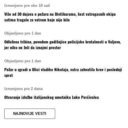
Izmenjeno pre oko 18 sati
Više od 30 dojava o požaru na Divčibarama, šest vatrogasnih ekipa
satima tragalo za vatrom koje nije bilo
Objavljeno pre 1 dan
Odložena tribina, povodom godišnjice policijske brutalnosti u Valjevu,
jer niko ne želi da iznajmi prostor
Objavljeno pre 1 dan
Požar u zgradi u Ulici vladike Nikolaja, vatra zahvatila krov i poslednji
sprat
Izmenjeno pre 2 dana
Otvaranje izložbe italijanskog umetnika Luke Perćivalea
NAJNOVIJE VESTI