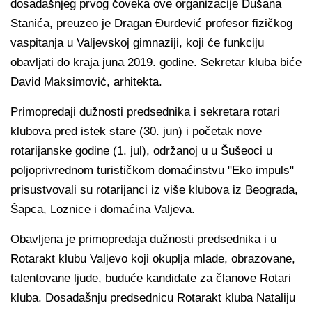
dosadašnjeg prvog čoveka ove organizacije Dušana
Stanića, preuzeo je Dragan Đurđević profesor fizičkog
vaspitanja u Valjevskoj gimnaziji, koji će funkciju
obavljati do kraja juna 2019. godine. Sekretar kluba biće
David Maksimović, arhitekta.
Primopredaji dužnosti predsednika i sekretara rotari
klubova pred istek stare (30. jun) i početak nove
rotarijanske godine (1. jul), održanoj u u Šušeoci u
poljoprivrednom turističkom domaćinstvu "Eko impuls"
prisustvovali su rotarijanci iz više klubova iz Beograda,
Šapca, Loznice i domaćina Valjeva.
Obavljena je primopredaja dužnosti predsednika i u
Rotarakt klubu Valjevo koji okuplja mlade, obrazovane,
talentovane ljude, buduće kandidate za članove Rotari
kluba. Dosadašnju predsednicu Rotarakt kluba Nataliju