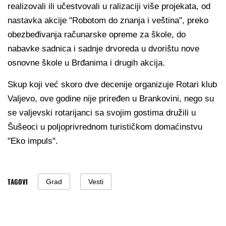
realizovali ili učestvovali u ralizaciji više projekata, od
nastavka akcije "Robotom do znanja i veština", preko
obezbeđivanja računarske opreme za škole, do
nabavke sadnica i sadnje drvoreda u dvorištu nove
osnovne škole u Brđanima i drugih akcija.
Skup koji već skoro dve decenije organizuje Rotari klub
Valjevo, ove godine nije priređen u Brankovini, nego su
se valjevski rotarijanci sa svojim gostima družili u
Šušeoci u poljoprivrednom turističkom domaćinstvu
"Eko impuls".
TAGOVI
Grad
Vesti