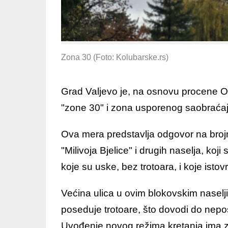
Zona 30 (Foto: Kolubarske.rs)
Grad Valjevo je, na osnovu procene O
"zone 30" i zona usporenog saobraćaj
Ova mera predstavlja odgovor na broj
"Milivoja Bjelice" i drugih naselja, koj
koje su uske, bez trotoara, i koje isto
Većina ulica u ovim blokovskim naselj
poseduje trotoare, što dovodi do nep
Uvođenje novog režima kretanja ima z