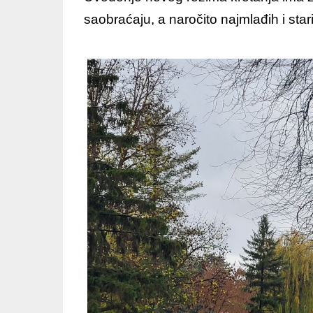
saobraćaju, a naročito najmlađih i star