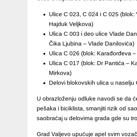
Ulice C 023, C 024 i C 025 (blok
Hajduk Veljkova)
Ulica C 003 i deo ulice Vlade Da
Čika Ljubina – Vlade Danilovića)
Ulica C 026 (blok: Karađorđeva 
Ulica C 017 (blok: Dr Pantića –
Mirkova)
Delovi blokovskih ulica u naselju
U obrazloženju odluke navodi se da 
pešaka i biciklista, smanjiti rizik od 
saobraćaj u delovima grada gde su trot
Grad Valjevo upućuje apel svim vozač