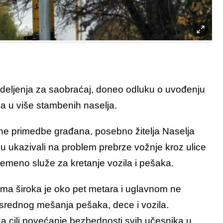
deljenja za saobraćaj, doneo odluku o uvođenju
a u više stambenih naselja.
ne primedbe građana, posebno žitelja Naselja
i su ukazivali na problem prebrze vožnje kroz ulice
vremeno služe za kretanje vozila i pešaka.
ima široka je oko pet metara i uglavnom ne
osrednog mešanja pešaka, dece i vozila.
a cilj povećanje bezbednosti svih učesnika u