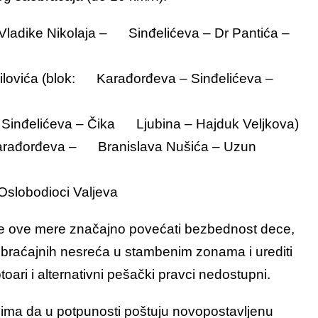
: Vladike Nikolaja – Sinđelićeva – Dr Pantića –
nilovića (blok: Karađorđeva – Sinđelićeva –
– Sinđelićeva – Čika Ljubina – Hajduk Veljkova)
 Karađorđeva – Branislava Nušića – Uzun
 Oslobodioci Valjeva
će ove mere značajno povećati bezbednost dece,
saobraćajnih nesreća u stambenim zonama i urediti
oari i alternativni pešački pravci nedostupni.
ima da u potpunosti poštuju novopostavljenu