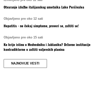
Otvaranje izložbe italijanskog umetnika Luke Perćivalea
Objavljeno pre oko 12 sati
Hepatitis - ne čekaj simptome, proveri se, zaštiti se!
Objavljeno pre oko 15 sati
Ko krije istinu o Medvedniku i Jablaniku? Državne institucije
kontradiktorne o zaštiti valjevskih planina
NAJNOVIJE VESTI