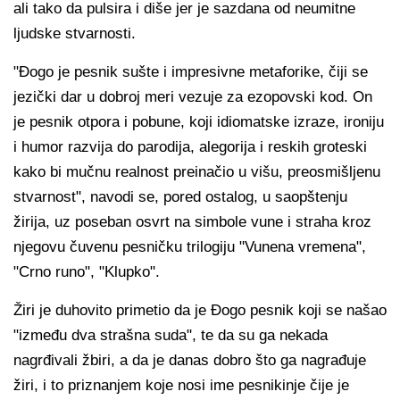
ali tako da pulsira i diše jer je sazdana od neumitne
ljudske stvarnosti.
"Đogo je pesnik sušte i impresivne metaforike, čiji se
jezički dar u dobroj meri vezuje za ezopovski kod. On
je pesnik otpora i pobune, koji idiomatske izraze, ironiju
i humor razvija do parodija, alegorija i reskih groteski
kako bi mučnu realnost preinačio u višu, preosmišljenu
stvarnost", navodi se, pored ostalog, u saopštenju
žirija, uz poseban osvrt na simbole vune i straha kroz
njegovu čuvenu pesničku trilogiju "Vunena vremena",
"Crno runo", "Klupko".
Žiri je duhovito primetio da je Đogo pesnik koji se našao
"između dva strašna suda", te da su ga nekada
nagrđivali žbiri, a da je danas dobro što ga nagrađuje
žiri, i to priznanjem koje nosi ime pesnikinje čije je