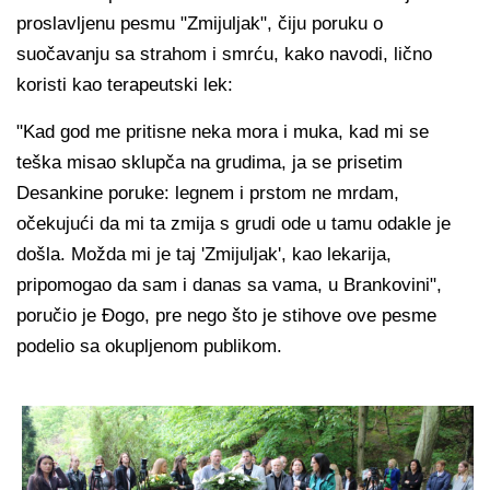
proslavljenu pesmu "Zmijuljak", čiju poruku o
suočavanju sa strahom i smrću, kako navodi, lično
koristi kao terapeutski lek:
"Kad god me pritisne neka mora i muka, kad mi se
teška misao sklupča na grudima, ja se prisetim
Desankine poruke: legnem i prstom ne mrdam,
očekujući da mi ta zmija s grudi ode u tamu odakle je
došla. Možda mi je taj 'Zmijuljak', kao lekarija,
pripomogao da sam i danas sa vama, u Brankovini",
poručio je Đogo, pre nego što je stihove ove pesme
podelio sa okupljenom publikom.