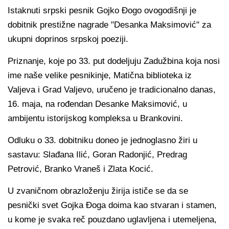
Istaknuti srpski pesnik Gojko Đogo ovogodišnji je
dobitnik prestižne nagrade "Desanka Maksimović" za
ukupni doprinos srpskoj poeziji.
Priznanje, koje po 33. put dodeljuju Zadužbina koja nosi
ime naše velike pesnikinje, Matična biblioteka iz
Valjeva i Grad Valjevo, uručeno je tradicionalno danas,
16. maja, na rođendan Desanke Maksimović, u
ambijentu istorijskog kompleksa u Brankovini.
Odluku o 33. dobitniku doneo je jednoglasno žiri u
sastavu: Slađana Ilić, Goran Radonjić, Predrag
Petrović, Branko Vraneš i Zlata Kocić.
U zvaničnom obrazloženju žirija ističe se da se
pesnički svet Gojka Đoga doima kao stvaran i stamen,
u kome je svaka reč pouzdano uglavljena i utemeljena,