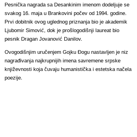
Pesnička nagrada sa Desankinim imenom dodeljuje se
svakog 16. maja u Brankovini počev od 1994. godine.
Prvi dobitnik ovog uglednog priznanja bio je akademik
Ljubomir Simović, dok je prošlogodišnji laureat bio
pesnik Dragan Jovanović Danilov.
Ovogodišnjim uručenjem Gojku Đogu nastavljen je niz
nagrađivanja najkrupnijih imena savremene srpske
književnosti koja čuvaju humanistička i estetska načela
poezije.