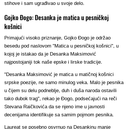
stihove i sam ugrađivao u svoje delo.
Gojko Đogo: Desanka je matica u pesničkoj
košnici
Primajući visoko priznanje, Gojko Đogo je održao
besedu pod naslovom "Matica u pesničkoj košnici", u
kojoj je istakao da je Desanka Maksimović
najpostojaniji tok naše epske i lirske tradicije.
"Desanka Maksimović je matica u matičnoj košnici
srpske poezije, ne samo minulog veka. Malo je pesnika
u čijem su delu podneblje, duh i duša naroda ostavili
tako dubok trag", rekao je Đogo, podsećajući na reči
Stevana Raičkovića da se njeno ime u javnosti
decenijama identifikuje sa samim pojmom pesnika.
Laureat se posebno osvrnuo na Desankinu manje