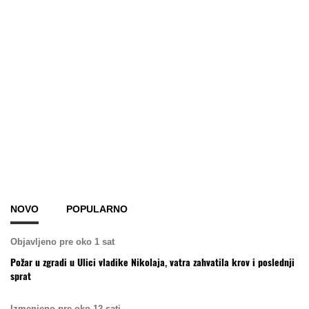
NOVO
POPULARNO
Objavljeno pre oko 1 sat
Požar u zgradi u Ulici vladike Nikolaja, vatra zahvatila krov i poslednji
sprat
Izmenjeno pre oko 12 sati