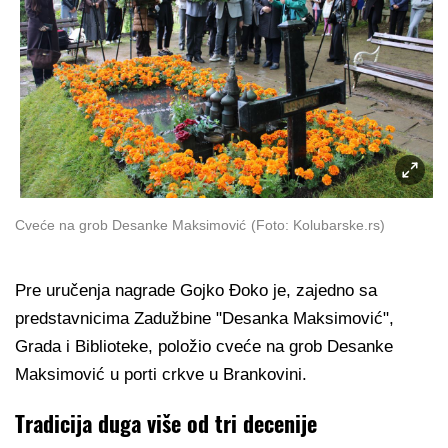
Cveće na grob Desanke Maksimović
(Foto: Kolubarske.rs)
Pre uručenja nagrade Gojko Đoko je, zajedno sa
predstavnicima Zadužbine "Desanka Maksimović",
Grada i Biblioteke, položio cveće na grob Desanke
Maksimović u porti crkve u Brankovini.
Tradicija duga više od tri decenije