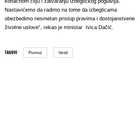
konačnom cilju i zatvaranju izbegličkog poglavlja.
Nastavićemo da radimo na tome da izbeglicama
obezbedimo nesmetan pristup pravima i dostojanstvene
životne uslove“, rekao je ministar Ivica Dačić.
TAGOVI
Pomoć
Vesti