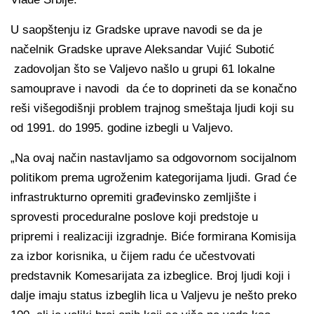
U saopštenju iz Gradske uprave navodi se da je
načelnik Gradske uprave Aleksandar Vujić Subotić
zadovoljan što se Valjevo našlo u grupi 61 lokalne
samouprave i navodi da će to doprineti da se konačno
reši višegodišnji problem trajnog smeštaja ljudi koji su
od 1991. do 1995. godine izbegli u Valjevo.
„Na ovaj način nastavljamo sa odgovornom socijalnom
politikom prema ugroženim kategorijama ljudi. Grad će
infrastrukturno opremiti građevinsko zemljište i
sprovesti proceduralne poslove koji predstoje u
pripremi i realizaciji izgradnje. Biće formirana Komisija
za izbor korisnika, u čijem radu će učestvovati
predstavnik Komesarijata za izbeglice. Broj ljudi koji i
dalje imaju status izbeglih lica u Valjevu je nešto preko