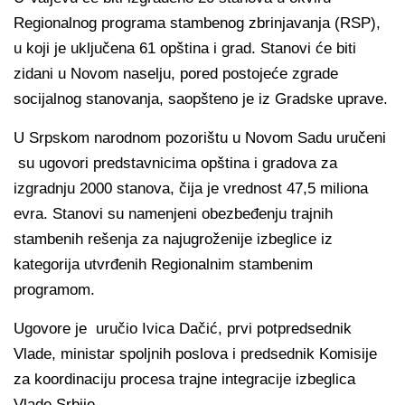
Regionalnog programa stambenog zbrinjavanja (RSP),
u koji je uključena 61 opština i grad. Stanovi će biti
zidani u Novom naselju, pored postojeće zgrade
socijalnog stanovanja, saopšteno je iz Gradske uprave.
U Srpskom narodnom pozorištu u Novom Sadu uručeni
su ugovori predstavnicima opština i gradova za
izgradnju 2000 stanova, čija je vrednost 47,5 miliona
evra. Stanovi su namenjeni obezbeđenju trajnih
stambenih rešenja za najugroženije izbeglice iz
kategorija utvrđenih Regionalnim stambenim
programom.
Ugovore je uručio Ivica Dačić, prvi potpredsednik
Vlade, ministar spoljnih poslova i predsednik Komisije
za koordinaciju procesa trajne integracije izbeglica
Vlade Srbije.