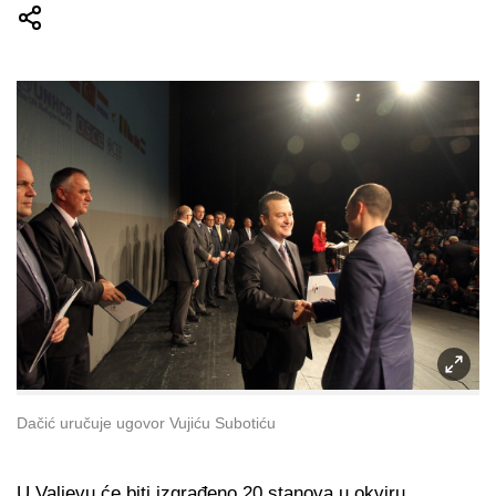
Dačić uručuje ugovor Vujiću Subotiću
U Valjevu će biti izgrađeno 20 stanova u okviru