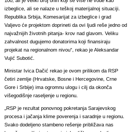
100, ali je veliki broj onih koji se više ne vode kao
izbeglice, ali se nalaze u teškoj materijalnoj situaciji.
Republika Srbija, Komesarijat za izbeglice i grad
Valjevo će projektom doprineti da ovi ljudi reše jedno od
najvažnijih životnih pitanja- krov nad glavom. Veliku
zahvalnost dugujemo donatorima koji finansiraju
projekat na regionalnom nivou“, rekao je Aleksandar
Vujić Subotić.
Ministar Ivica Dačić rekao je ovom prilikom da RSP
četiri zemlje (Hrvatske, Bosne i Hercegovine, Crne
Gore i Srbije) ima ogromnu ulogu i cilj da okonča
višegodišnje raseljenje u regionu.
„RSP je rezultat ponovnog pokretanja Sarajevskog
procesa i jačanja klime poverenja i saradnje u regionu.
Svako dodeljeno stambeno rešenje približava nas