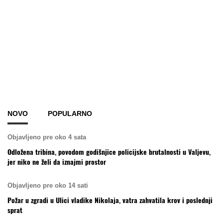
NOVO
POPULARNO
Objavljeno pre oko 4 sata
Odložena tribina, povodom godišnjice policijske brutalnosti u Valjevu,
jer niko ne želi da iznajmi prostor
Objavljeno pre oko 14 sati
Požar u zgradi u Ulici vladike Nikolaja, vatra zahvatila krov i poslednji
sprat