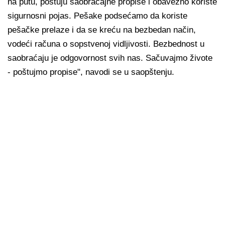
na putu, poštuju saobraćajne propise i obavezno koriste
sigurnosni pojas. Pešake podsećamo da koriste
pešačke prelaze i da se kreću na bezbedan način,
vodeći računa o sopstvenoj vidljivosti. Bezbednost u
saobraćaju je odgovornost svih nas. Sačuvajmo živote
- poštujmo propise", navodi se u saopštenju.