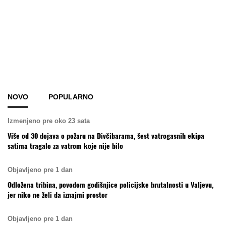
NOVO
POPULARNO
Izmenjeno pre oko 23 sata
Više od 30 dojava o požaru na Divčibarama, šest vatrogasnih ekipa
satima tragalo za vatrom koje nije bilo
Objavljeno pre 1 dan
Odložena tribina, povodom godišnjice policijske brutalnosti u Valjevu,
jer niko ne želi da iznajmi prostor
Objavljeno pre 1 dan