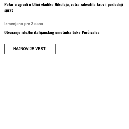
Požar u zgradi u Ulici vladike Nikolaja, vatra zahvatila krov i poslednji
sprat
Izmenjeno pre 2 dana
Otvaranje izložbe italijanskog umetnika Luke Perćivalea
NAJNOVIJE VESTI