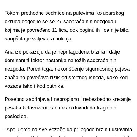
Tokom prethodne sedmice na putevima Kolubarskog
okruga dogodilo se se 27 saobraćajnih nezgoda u
kojima je povređeno 11 lica, dok poginulih lica nije bilo,
saopštila je valjevska policija.
Analize pokazuju da je neprilagođena brzina i dalje
dominantni faktor nastanka najtežih saobraćajnih
nezgoda. Pored toga, nekorišćenje sigurnosnog pojasa
značajno povećava rizik od smrtnog ishoda, kako kod
vozača tako i kod putnika.
Posebno zabrinjava i nepropisno i nebezbedno kretanje
pešaka kolovozom, što često dovodi do tragičnih
posledica.
"Apelujemo na sve vozače da prilagode brzinu uslovima