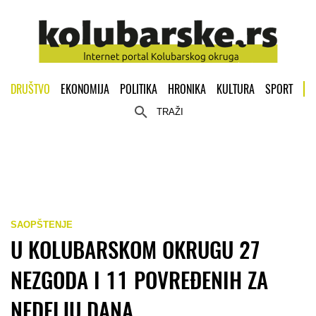
DRUŠTVO
EKONOMIJA
POLITIKA
HRONIKA
KULTURA
SPORT
TRAŽI
SAOPŠTENJE
U KOLUBARSKOM OKRUGU 27
NEZGODA I 11 POVREĐENIH ZA
NEDELJU DANA