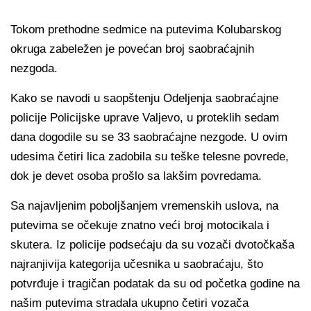
Tokom prethodne sedmice na putevima Kolubarskog
okruga zabeležen je povećan broj saobraćajnih
nezgoda.
Kako se navodi u saopštenju Odeljenja saobraćajne
policije Policijske uprave Valjevo, u proteklih sedam
dana dogodile su se 33 saobraćajne nezgode. U ovim
udesima četiri lica zadobila su teške telesne povrede,
dok je devet osoba prošlo sa lakšim povredama.
Sa najavljenim poboljšanjem vremenskih uslova, na
putevima se očekuje znatno veći broj motocikala i
skutera. Iz policije podsećaju da su vozači dvotočkaša
najranjivija kategorija učesnika u saobraćaju, što
potvrđuje i tragičan podatak da su od početka godine na
našim putevima stradala ukupno četiri vozača