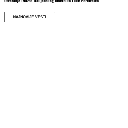
Otvaranje izložbe italijanskog umetnika Luke Perćivalea
NAJNOVIJE VESTI