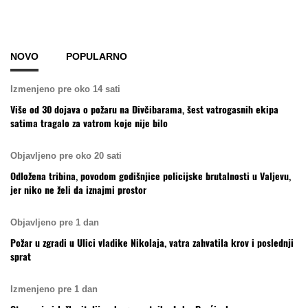
NOVO
POPULARNO
Izmenjeno pre oko 14 sati
Više od 30 dojava o požaru na Divčibarama, šest vatrogasnih ekipa
satima tragalo za vatrom koje nije bilo
Objavljeno pre oko 20 sati
Odložena tribina, povodom godišnjice policijske brutalnosti u Valjevu,
jer niko ne želi da iznajmi prostor
Objavljeno pre 1 dan
Požar u zgradi u Ulici vladike Nikolaja, vatra zahvatila krov i poslednji
sprat
Izmenjeno pre 1 dan