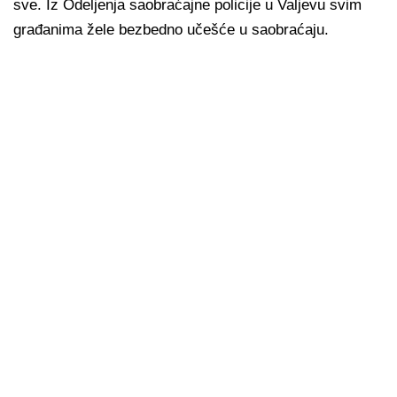
sve. Iz Odeljenja saobraćajne policije u Valjevu svim
građanima žele bezbedno učešće u saobraćaju.