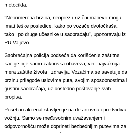
motocikla.
"Neprimerena brzina, neoprez i rizični manevri mogu
imati teške posledice, kako po vozače dvotočkaša,
tako i po druge učesnike u saobraćaju", upozoravaju iz
PU Valjevo.
Saobraćajna policija podseća da korišćenje zaštitne
kacige nije samo zakonska obaveza, već najvažnija
mera zaštite života i zdravlja. Vozačima se savetuje da
brzinu prilagode uslovima puta, svojim sposobnostima i
gustini saobraćaja, uz dosledno poštovanje svih
propisa.
Poseban akcenat stavljen je na defanzivnu i predvidivu
vožnju. Samo se međusobnim uvažavanjem i
odgovornošću može doprineti bezbednijim putevima za