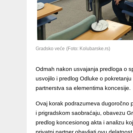
Gradsko veće
(Foto: Kolubarske.rs)
Odmah nakon usvajanja predloga o s
usvojilo i predlog Odluke o pokretanju
partnerstva sa elementima koncesije.
Ovaj korak podrazumeva dugoročno po
i prigradskom saobraćaju, obavezu Gra
predlog koncesionog akta i analizu koj
privatni partner obavljati ovu delatnost n