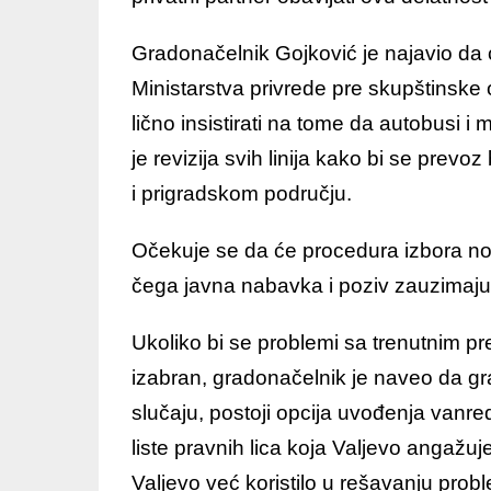
Gradonačelnik Gojković je najavio da ć
Ministarstva privrede pre skupštinske 
lično insistirati na tome da autobusi i 
je revizija svih linija kako bi se pre
i prigradskom području.
Očekuje se da će procedura izbora novo
čega javna nabavka i poziv zauzimaj
Ukoliko bi se problemi sa trenutnim p
izabran, gradonačelnik je naveo da g
slučaju, postoji opcija uvođenja vanr
liste pravnih lica koja Valjevo angažuj
Valjevo već koristilo u rešavanju pr