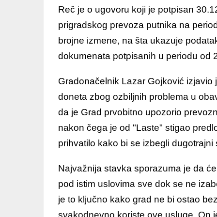
Reč je o ugovoru koji je potpisan 30.1
prigradskog prevoza putnika na period
brojne izmene, na šta ukazuje podat
dokumenata potpisanih u periodu od 2
Gradonačelnik Lazar Gojković izjavio
doneta zbog ozbiljnih problema u obav
da je Grad prvobitno upozorio prevoz
nakon čega je od "Laste" stigao predl
prihvatilo kako bi se izbegli dugotrajni
Najvažnija stavka sporazuma je da će 
pod istim uslovima sve dok se ne izab
je to ključno kako grad ne bi ostao be
svakodnevno koriste ove usluge. On je