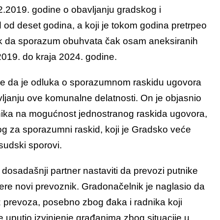
2.2019. godine o obavljanju gradskog i
 od deset godina, a koji je tokom godina pretrpeo
ak da sporazum obuhvata čak osam aneksiranih
019. do kraja 2024. godine.
 je da je odluka o sporazumnom raskidu ugovora
ljanju ove komunalne delatnosti. On je objasnio
nika na mogućnost jednostranog raskida ugovora,
og za sporazumni raskid, koji je Gradsko veće
 sudski sporovi.
dosadašnji partner nastaviti da prevozi putnike
ere novi prevoznik. Gradonačelnik je naglasio da
z prevoza, posebno zbog đaka i radnika koji
 uputio izvinjenje građanima zbog situacije u