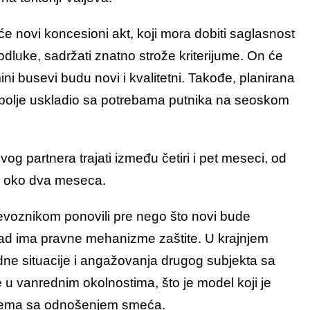
e novi koncesioni akt, koji mora dobiti saglasnost
odluke, sadržati znatno strože kriterijume. On će
mini busevi budu novi i kvalitetni. Takođe, planirana
voz bolje uskladio sa potrebama putnika na seoskom
g partnera trajati između četiri i pet meseci, od
u oko dva meseca.
revoznikom ponovili pre nego što novi bude
rad ima pravne mehanizme zaštite. U krajnjem
edne situacije i angažovanja drugog subjekta sa
e u vanrednim okolnostima, što je model koji je
oblema sa odnošenjem smeća.