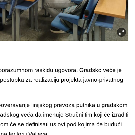
porazumnom raskidu ugovora, Gradsko veće je
 postupka za realizaciju projekta javno-privatnog
veravanje linijskog prevoza putnika u gradskom
dskog veća da imenuje Stručni tim koji će izraditi
om će se definisati uslovi pod kojima će budući
a teritoriji Valjeva.