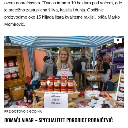
ovom domaćinstvu. "Danas imamo 10 hektara pod voćem, gde
je pretežno zastupljena šljiva, kajsija i dunja. Godišnje
proizvodimo oko 15 hiljada litara kvalitetne rakije", priča Marko
Momirović.
0
PRE GOTOVO 8 GODINA
DOMAĆI AJVAR – SPECIJALITET PORODICE ROBAJČEVIĆ