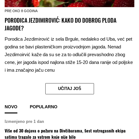
PRE OKO 8 GODINA
PORODICA JEZDIMIROVIĆ: KAKO DO DOBROG PLODA
JAGODE?
Porodica Jezdimirović iz sela Brgule, nedaleko od Uba, već pet
godina se bavi plasteničkom proizvodnjom jagoda. Nenad
Jezdimoirvić kaže da su se za to odlučili prevashodno zbog
cene, jer jagoda ispod najlona stiže 15-20 dana ranije od poljske
i ima značajno jaču cenu
UČITAJ JOŠ
NOVO
POPULARNO
Izmenjeno pre 1 dan
Više od 30 dojava o požaru na Divčibarama, šest vatrogasnih ekipa
satima tragalo za vatrom koje nije bilo