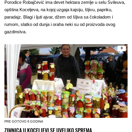
Porodice Robajčević ima devet hektara zemlje u selu Svileuva,
opština Koceljeva, na kojoj uzgaja kajsiju, šljivu, papriku,
paradajz. Blagi i ljuti ajvar, džem od šljiva sa čokoladom i
rumom, slatko od dunja i oraha neki su od proizvoda ovog
gazdinstva.
0
PRE GOTOVO 8 GODINA
ZIMNICA U KOCELJEVI SE UVELIKO SPREMA